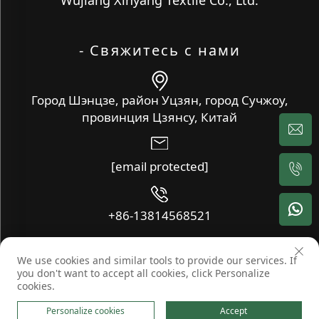
- Свяжитесь с нами
Город Шэнцзе, район Уцзян, город Сучжоу,
провинция Цзянсу, Китай
[email protected]
+86-13814568521
We use cookies and similar tools to provide our services. If
Copyright © Wujiang Xinyang Textile Co., Ltd. Все права
you don't want to accept all cookies, click Personalize
защищены -
Блог
-
Политика конфиденциальности
cookies.
Personalize cookies
Accept