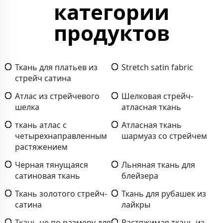
категории
продуктов
Ткань для платьев из
Stretch satin fabric
стрейч сатина
Атлас из стрейчевого
Шелковая стрейч-
шелка
атласная ткань
ткань атлас с
Атласная ткань
четырехнаправленным
шармуаз со стрейчем
растяжением
Черная тянущаяся
Льняная ткань для
сатиновая ткань
блейзера
Ткань золотого стрейч-
Ткань для рубашек из
сатина
лайкры
Ткань не по размеру для
Растяжимая ткань из