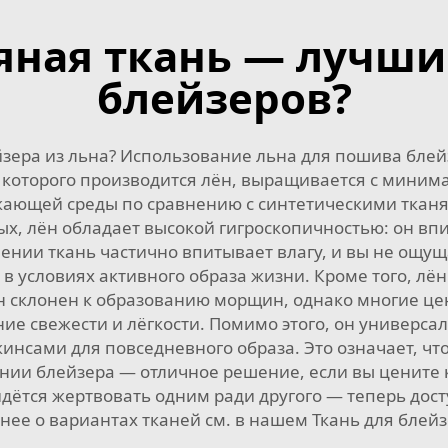
яная ткань — лучши
блейзеров?
зера из льна? Использование льна для пошива блей
из которого производится лён, выращивается с мин
жающей среды по сравнению с синтетическими тканя
орых, лён обладает высокой гигроскопичностью: он в
ении ткань частично впитывает влагу, и вы не ощу
 условиях активного образа жизни. Кроме того, лён 
Лён склонен к образованию морщин, однако многие ц
ние свежести и лёгкости. Помимо этого, он универсал
инсами для повседневного образа. Это означает, что
нии блейзера — отличное решение, если вы цените к
идётся жертвовать одним ради другого — теперь дост
бнее о вариантах тканей см. в нашем
Ткань для блей