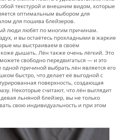
особой текстурой и внешним видом, которые
является оптимальным выбором для
иалом для пошива блейзеров.
рый люди любят по многим причинам.
оздух, и вы остаётесь прохладными в жаркие
оторые мы выстраиваем в своём
 коже дышать. Лён также очень лёгкий. Это
 можете свободно передвигаться — и это
ё одной причиной выбрать лён является его
ком быстро, что делает её выгодной с
стурированная поверхность, создающая
зу. Некоторые считают, что лён выглядит
адевая льняной блейзер, вы не только
овать свою индивидуальность и при этом