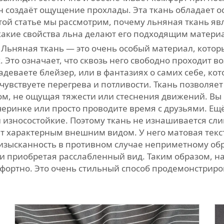
он создаёт ощущение прохлады. Эта ткань обладает 
этой статье мы рассмотрим, почему льняная ткань 
и какие свойства льна делают его подходящим матер
 Льняная ткань — это очень особый материал, кото
. Это означает, что сквозь него свободно проходит в
адеваете блейзер, или в фантазиях о самих себе, к
увствуете перегрева и потливости. Ткань позволяет
том, не ощущая тяжести или стеснения движений. Вы
черинке или просто проводите время с друзьями. Ещ
износостойкие. Поэтому ткань не изнашивается слиш
ает характерным внешним видом. У него матовая тек
зысканность в противном случае неприметному обра
 и приобретая расслабленный вид. Таким образом, н
мфортно. Это очень стильный способ продемонстрир