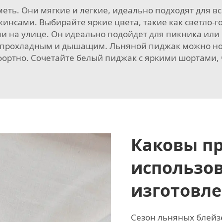
меть. Они мягкие и легкие, идеально подходят для в
жинсами. Выбирайте яркие цвета, такие как светло-г
 на улице. Он идеально подойдет для пикника или
я прохладным и дышащим. Льняной пиджак можно нос
фортно. Сочетайте белый пиджак с яркими шортами,
Каковы п
использов
изготовле
Сезон льняных блейзе