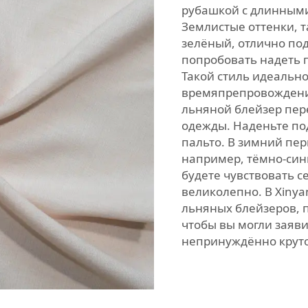
рубашкой с длинным
Землистые оттенки, т
зелёный, отлично под
попробовать надеть п
Такой стиль идеально
времяпрепровождения
льняной блейзер пер
одежды. Наденьте под
пальто. В зимний пе
например, тёмно-син
будете чувствовать с
великолепно. В Xiny
льняных блейзеров, п
чтобы вы могли заяви
непринуждённо круто