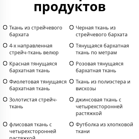
продуктов
Ткань из стрейчевого
Черная ткань из
бархата
стрейчевого бархата
4-х направленная
Тянущаяся бархатная
стрейч-ткань велюр
ткань по метрам
Красная тянущаяся
Розовая тянущаяся
бархатная ткань
бархатная ткань
Фиолетовая тянущаяся
Ткань из полиэстера и
бархатная ткань
вискозы
Золотистая стрейч-
джинсовая ткань с
ткань
четырехсторонней
растяжкой
флисовая ткань с
Футболка из хлопковой
четырехсторонней
ткани
растяжкой