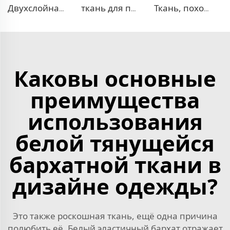
Двухслойная ткань для платья TR
ткань для платья 100% лиоцелл, похожая на лен
Ткань, похожая на деним, TR с эффектом стрейч
Каковы основные
преимущества
использования
белой тянущейся
бархатной ткани в
дизайне одежды?
Это также роскошная ткань, ещё одна причина
полюбить её. Белый эластичный бархат отражает