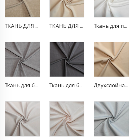
ТКАНЬ ДЛЯ ТРИКОТАЖНЫХ БРЮК ИЗ ПОЛИЭСТЕРА И ВИСКОЗЫ
ТКАНЬ ДЛЯ БЛЕЙЗЕРА ИЗ ПОЛИЭСТЕРА И ВИСКОЗЫ
Ткань для платья из полиэстера и вискозы с эффектом стрейч
Ткань для брюк TR с четырехсторонней растяжкой
Ткань для блейзера TR с эффектом стрейч
Двухслойная ткань для платья TR