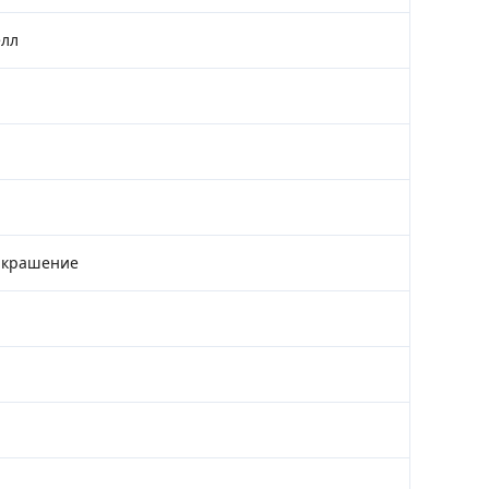
елл
 крашение