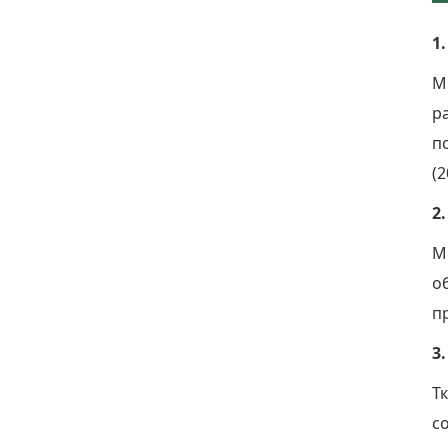
1
М
р
п
(2
2
М
о
п
3
Тк
с