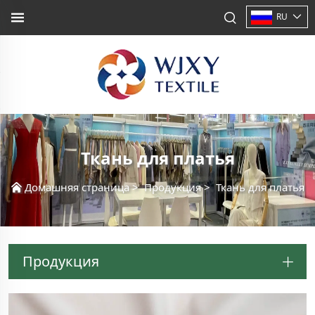
RU
Ткань для платья
Домашняя страница
>
Продукция
>
Ткань для платья
Продукция