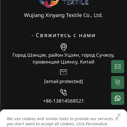
Wujiang Xinyang Textile Co., Ltd.
- Свяжитесь с нами
Город Шэнцзе, район Уцзян, город Сучжоу,
провинция Цзянсу, Китай
[email protected]
+86-13814568521
We use cookies and similar tools to provide our services. If
Copyright © Wujiang Xinyang Textile Co., Ltd. Все права
you don't want to accept all cookies, click Personalize