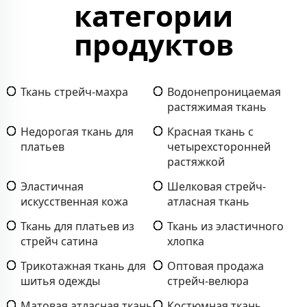
категории
продуктов
Ткань стрейч-махра
Водонепроницаемая
растяжимая ткань
Недорогая ткань для
Красная ткань с
платьев
четырехсторонней
растяжкой
Эластичная
Шелковая стрейч-
искусственная кожа
атласная ткань
Ткань для платьев из
Ткань из эластичного
стрейч сатина
хлопка
Трикотажная ткань для
Оптовая продажа
шитья одежды
стрейч-велюра
Матовая атласная ткань
Костюмная ткань