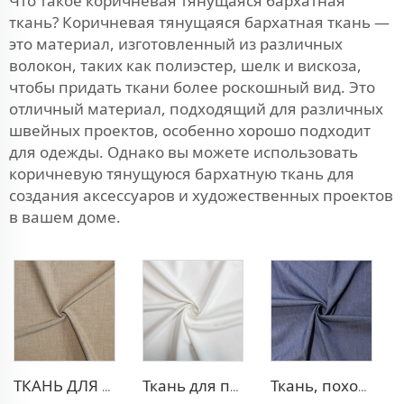
Что такое коричневая тянущаяся бархатная
ткань? Коричневая тянущаяся бархатная ткань —
это материал, изготовленный из различных
волокон, таких как полиэстер, шелк и вискоза,
чтобы придать ткани более роскошный вид. Это
отличный материал, подходящий для различных
швейных проектов, особенно хорошо подходит
для одежды. Однако вы можете использовать
коричневую тянущуюся бархатную ткань для
создания аксессуаров и художественных проектов
в вашем доме.
ТКАНЬ ДЛЯ ТРИКОТАЖНЫХ БРЮК ИЗ ПОЛИЭСТЕРА И ВИСКОЗЫ
Ткань для платья из полиэстера и вискозы с эффектом стрейч
Ткань, похожая на деним, из полиэстера и вискозы