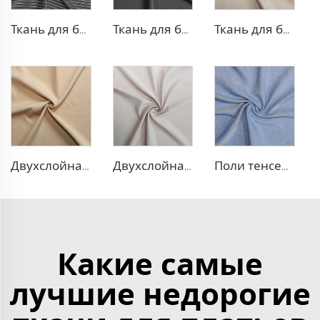
Ткань для брюк в стиле TR Strip
Ткань для блейзера TR с эффектом стрейч
Ткань для блейзера TR, похожая на лен
Двухслойная ткань для платья TR
Двухслойная ткань для платья TR
Поли тенсел деним — ткань, похожая на джинсовую
Какие самые
лучшие недорогие