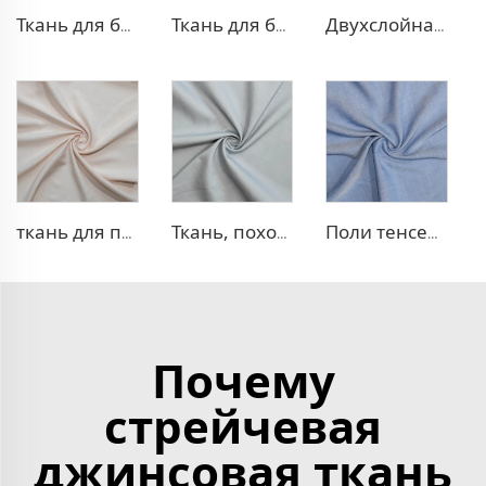
Ткань для блейзера TR, похожая на лен
Ткань для блейзера TR в рубчик
Двухслойная ткань для платья TR
ткань для платья 100% лиоцелл, похожая на лен
Ткань, похожая на деним, TR с эффектом стрейч
Поли тенсел деним — ткань, похожая на джинсовую
Почему
стрейчевая
джинсовая ткань