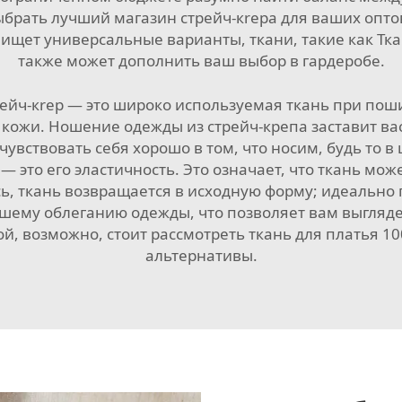
 выбрать лучший магазин стрейч-кrepа для ваших опт
о ищет универсальные варианты, ткани, такие как
Тка
также может дополнить ваш выбор в гардеробе.
рейч-кrep — это широко используемая ткань при поши
кожи. Ношение одежды из стрейч-крепа заставит вас
увствовать себя хорошо в том, что носим, будь то в
 это его эластичность. Это означает, что ткань може
ь, ткань возвращается в исходную форму; идеально
шему облеганию одежды, что позволяет вам выглядет
ой, возможно, стоит рассмотреть
ткань для платья 1
альтернативы.