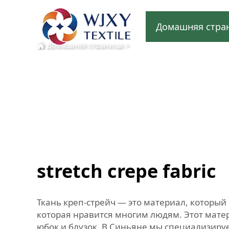
Домашняя стра
Домашняя страница
>
stretch crepe fabric
Ткань креп-стрейч — это материал, который
которая нравится многим людям. Этот матер
юбок и блузок. В Синьяне мы специализиру