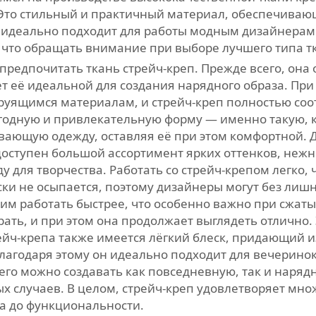
 Это стильный и практичный материал, обеспечиваю
 идеально подходит для работы модным дизайнерам
а что обращать внимание при выборе лучшего типа т
предпочитать ткань стрейч-креп. Прежде всего, он
ет её идеальной для создания нарядного образа. При
руящимся материалам, и стрейч-креп полностью соот
ыгодную и привлекательную форму — именно такую, к
ивающую одежду, оставляя её при этом комфортной.
доступен большой ассортимент ярких оттенков, неж
ду для творчества. Работать со стрейч-крепом легко
ки не осыпается, поэтому дизайнеры могут без лишн
им работать быстрее, что особенно важно при сжатых
ать, и при этом она продолжает выглядеть отлично. 
рейч-крепа также имеется лёгкий блеск, придающий 
агодаря этому он идеально подходит для вечеринок
его можно создавать как повседневную, так и наряд
х случаев. В целом, стрейч-креп удовлетворяет мн
а до функциональности.