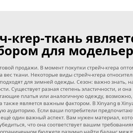
ч-кrep-ткань являе
бором для модельер
товой продажи. В момент покупки стрейч-кrepа опт
 вес ткани. Некоторые виды стрейч-кrepа относител
подходят для зимней одежды. Сезон: важно знать, на
ти. Существует разная степень эластичности, и он
легающие платья или аналогичную одежду, возможно,
а также является важным фактором. В Xinyang в Xiny
вую аудиторию. Если ваши потребители предпочитаю
 ещё один важный аспект. Вам нужен материал, кот
 убедиться, что она соответствует вашим требования
 ограниченном бюджете разумно найти баланс между