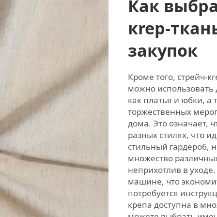
Как выбра
кrep-ткан
закупок
Кроме того, стрейч-к
можно использовать 
как платья и юбки, а
торжественных мероп
дома. Это означает, 
разных стилях, что и
стильный гардероб, н
множество различных 
неприхотлив в уходе.
машине, что экономит
потребуется инструкци
крепа доступна в мно
можете выбрать имен