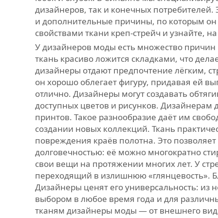
дизайнеров, так и конечных потребителей.
и дополнительные причины, по которым он
свойствами ткани креп-стрейч и узнайте, н
У дизайнеров моды есть множество причин 
ткань красиво ложится складками, что дела
дизайнеры отдают предпочтение лёгким, ст
он хорошо облегает фигуру, придавая ей в
отлично. Дизайнеры могут создавать обтяг
доступных цветов и рисунков. Дизайнерам 
принтов. Такое разнообразие даёт им свобо
создании новых коллекций. Ткань практичес
повреждения краёв полотна. Это позволяет 
долговечностью: её можно многократно стир
свои вещи на протяжении многих лет. У ст
переходящий в излишнюю «глянцевость». Бл
Дизайнеры ценят его универсальность: из н
выбором в любое время года и для различны
тканям дизайнеры моды — от внешнего вид