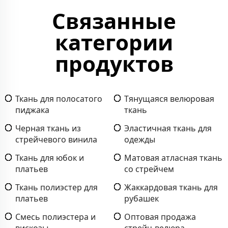
Связанные
категории
продуктов
Ткань для полосатого
Тянущаяся велюровая
пиджака
ткань
Черная ткань из
Эластичная ткань для
стрейчевого винила
одежды
Ткань для юбок и
Матовая атласная ткань
платьев
со стрейчем
Ткань полиэстер для
Жаккардовая ткань для
платьев
рубашек
Смесь полиэстера и
Оптовая продажа
вискозы
стрейч-велюра