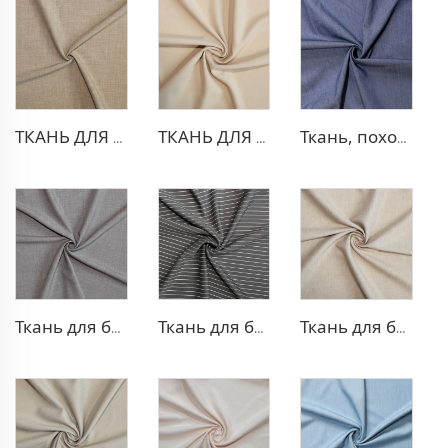
ТКАНЬ ДЛЯ ТРИКОТАЖНЫХ БРЮК ИЗ ПОЛИЭСТЕРА И ВИСКОЗЫ
ТКАНЬ ДЛЯ БЛЕЙЗЕРА ИЗ ПОЛИЭСТЕРА И ВИСКОЗЫ
Ткань, похожая на деним, из полиэстера и вискозы
Ткань для брюк TR с четырехсторонней растяжкой
Ткань для брюк в стиле TR Strip
Ткань для блейзера TR, похожая на лен