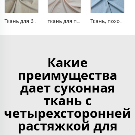
Ткань для блейзера TR в рубчик
ткань для платья 100% лиоцелл, похожая на лен
Ткань, похожая на деним, TR
Какие
преимущества
дает суконная
ткань с
четырехсторонней
растяжкой для