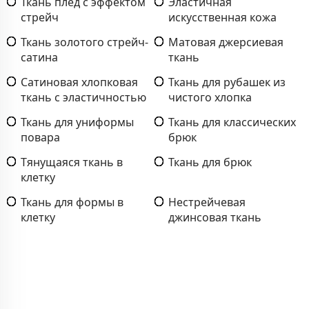
Ткань плед с эффектом
Эластичная
стрейч
искусственная кожа
Ткань золотого стрейч-
Матовая джерсиевая
сатина
ткань
Сатиновая хлопковая
Ткань для рубашек из
ткань с эластичностью
чистого хлопка
Ткань для униформы
Ткань для классических
повара
брюк
Тянущаяся ткань в
Ткань для брюк
клетку
Ткань для формы в
Нестрейчевая
клетку
джинсовая ткань