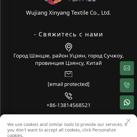
Wujiang Xinyang Textile Co., Ltd.
- Свяжитесь с нами
Город Шэнцзе, район Уцзян, город Сучжоу,
провинция Цзянсу, Китай
[email protected]
+86-13814568521
We use cookies and similar tools to provide our services. If
Copyright © Wujiang Xinyang Textile Co., Ltd. Все права
you don't want to accept all cookies, click Personalize
защищены -
Блог
-
Политика конфиденциальности
cookies.