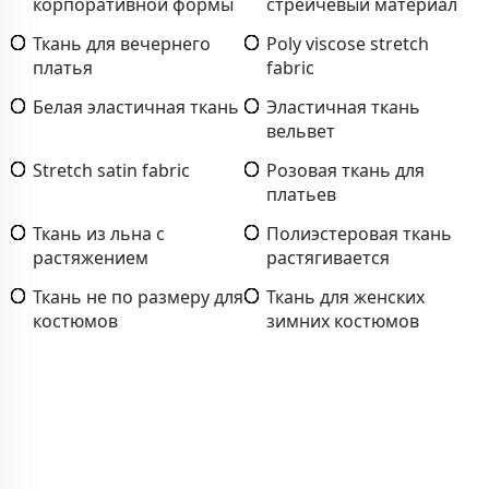
корпоративной формы
стрейчевый материал
Ткань для вечернего
Poly viscose stretch
платья
fabric
Белая эластичная ткань
Эластичная ткань
вельвет
Stretch satin fabric
Розовая ткань для
платьев
Ткань из льна с
Полиэстеровая ткань
растяжением
растягивается
Ткань не по размеру для
Ткань для женских
костюмов
зимних костюмов