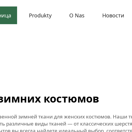
ница
Produkty
O Nas
Новости
 зимних костюмов
енной зимней ткани для женских костюмов. Наши тк
сть различные виды тканей — от классических шерст
иантов вы всегда найдете идеальный выбор, соответ