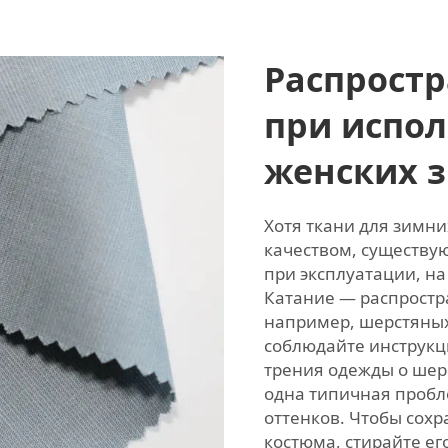
Распрост
при испол
женских 
Хотя ткани для зимн
качеством, существу
при эксплуатации, на
Катание — распростр
например, шерстяных
соблюдайте инструкци
трения одежды о шер
одна типичная пробл
оттенков. Чтобы сохр
костюма, стирайте ег