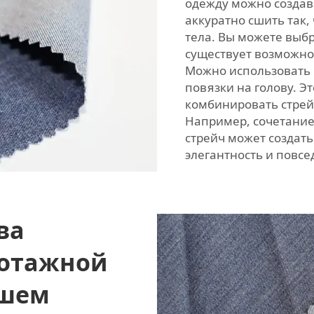
одежду можно создава
аккуратно сшить так,
тела. Вы можете выбр
существует возможнос
Можно использовать и
повязки на голову. Эт
комбинировать стрейч
Например, сочетание
стрейч
может создат
элегантность и повсе
ва
котажной
ашем