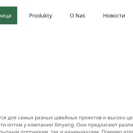
ница
Produkty
O Nas
Новости
тся для самых разных швейных проектов и высоко цен
и оптом у компании Xinyang. Они предлагают разл
опытным портнихам, так и начинающим. Помимо атла