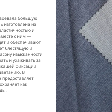
завоевала большую
нь изготовлена из
 эластичностью и
вместе с ним —
дят и обеспечивают
ет блестящую и
фасону изысканности
рать и ухаживать за
лежащей фиксации
цветанию. В
е предоставляет
сохраняет как
ды.