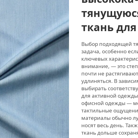
тянущуюс
ткань для
Выбор подходящей тя
задача, особенно есл
ключевых характерист
внимание, — это сте
почти не растягивают
удлиняться. В зависи
выбирать соответств
для активной одежды
офисной одежды — м
тактильные ощущения
материалы обычно лу
носят весь день. Так
ткань дольше сохраня