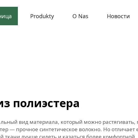
ница
Produkty
O Nas
Новости
из полиэстера
альный вид материала, который можно растягивать,
стер — прочное синтетическое волокно. Но отличает 
й ткани лучше сидеть и казаться более комфортной. 