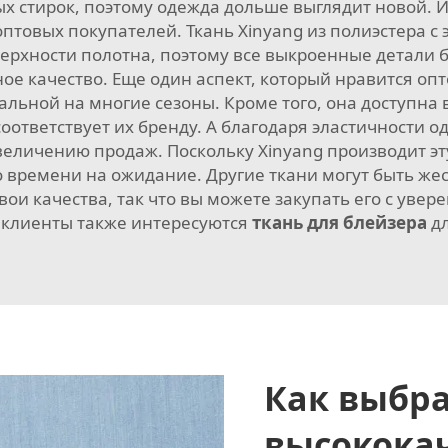
х стирок, поэтому одежда дольше выглядит новой. 
оптовых покупателей. Ткань Xinyang из полиэстера с
рхности полотна, поэтому все выкроенные детали бу
е качество. Еще один аспект, который нравится опт
еальной на многие сезоны. Кроме того, она доступна 
оответствует их бренду. А благодаря эластичности о
увеличению продаж. Поскольку Xinyang производит 
 времени на ожидание. Другие ткани могут быть жес
вои качества, так что вы можете закупать его с увер
е клиенты также интересуются
ткань для блейзера
д
Как выбр
высокока