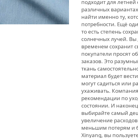
подходит для летней 
различных вариантах 
найти именно ту, ко
потребности. Ещё од
то есть степень сохр
солнечных лучей. Вы 
временем сохранит с
покупатели просят о
заказов. Это разумны
ткань самостоятельно
материал будет вести
могут садиться или р
ухаживать. Компания
рекомендации по ухо
состоянии. И наконец
выбирайте самый де
увеличение расходов 
меньшим потерям и б
Xinyang, вы пользует