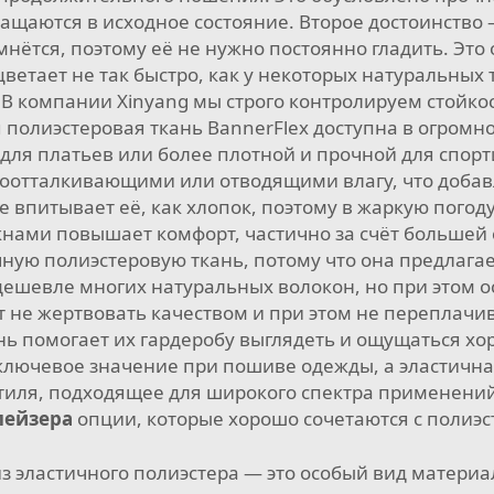
ащаются в исходное состояние. Второе достоинство —
 мнётся, поэтому её не нужно постоянно гладить. Это
етает не так быстро, как у некоторых натуральных 
 В компании Xinyang мы строго контролируем стойкос
 полиэстеровая ткань BannerFlex доступна в огромно
й для платьев или более плотной и прочной для спо
оотталкивающими или отводящими влагу, что добав
 не впитывает её, как хлопок, поэтому в жаркую пог
нами повышает комфорт, частично за счёт большей 
ную полиэстеровую ткань, потому что она предлагае
дешевле многих натуральных волокон, но при этом о
 не жертвовать качеством и при этом не переплачив
ань помогает их гардеробу выглядеть и ощущаться х
лючевое значение при пошиве одежды, а эластична
стиля, подходящее для широкого спектра применени
блейзера
опции, которые хорошо сочетаются с полиэ
з эластичного полиэстера — это особый вид матери