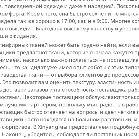
е, повседневной одежде и даже в нарядной. Посколь
омфорта. Кроме того, она быстро сохнет и не мнётся
ядела так же хорошо в 17:00, как и в 9:00. Многие к
рошо выглядит. Благодаря высокому качеству и уров
аши ожидания.
иэфирных тканей может быть трудно найти, если вы 
авщики предлагают ткани, которые сначала кажутся 
нимаем, насколько важно полагаться на поставщика 
есь, что кандидат уже имел опыт работы с этим тип
оизводства ткани — от выбора клиентов до процессов
Это позволит вам оценить текстуру, эластичность и п
 доставки заказов и на способность поставщика раб
ностями. Некоторые поставщики обслуживают только
им лучшим партнёром, поскольку мы с радостью раб
тавщик быстро отвечает на вопросы и даёт чёткие по
ставщики часто находятся на большом расстоянии, и
ю сюрпризов. В Xinyang мы предоставляем подробн
 Наконец, убедитесь, соблюдает ли поставщик нормы