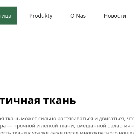
ница
Produkty
O Nas
Новости
стичная ткань
 ткань может сильно растягиваться и двигаться, чт
ера — прочной и лёгкой ткани, смешанной с эластич
вость ткани к усадке даже после многократного нош