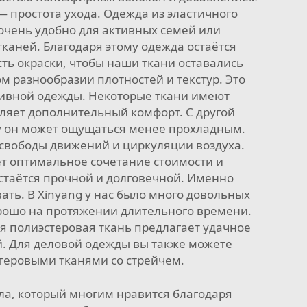
 простота ухода. Одежда из эластичного
 очень удобно для активных семей или
тканей. Благодаря этому одежда остаётся
ть окраски, чтобы наши ткани оставались
м разнообразии плотностей и текстур. Это
ртивной одежды. Некоторые ткани имеют
ляет дополнительный комфорт. С другой
оду он может ощущаться менее прохладным.
свободы движений и циркуляции воздуха.
т оптимальное сочетание стоимости и
стаётся прочной и долговечной. Именно
ать. В Xinyang у нас было много довольных
орошо на протяжении длительного времени.
я полиэстеровая ткань предлагает удачное
й. Для деловой одежды вы также можете
стеровыми тканями со стрейчем.
ала, который многим нравится благодаря