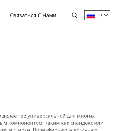
Связаться С Нами
RU
о делает её универсальной для многих
ным компонентом, таким как спандекс или
ения и стирки. Полиэфирную эластичную