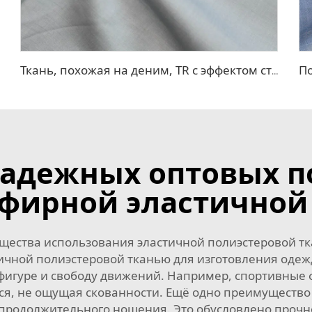
Ткань, похожая на деним, TR с эффектом стрейч
надежных оптовых 
фирной эластичной
ества использования эластичной полиэстеровой тка
ичной полиэстеровой тканью для изготовления одежд
фигуре и свободу движений. Например, спортивные 
ься, не ощущая скованности. Ещё одно преимущество 
е продолжительного ношения. Это обусловлено про