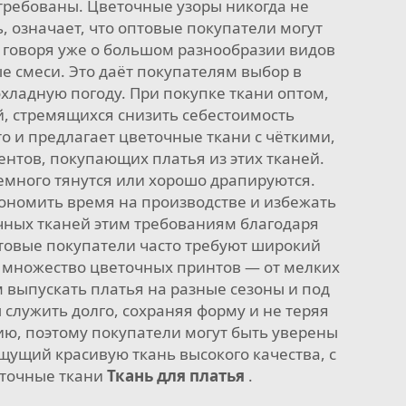
требованы. Цветочные узоры никогда не
ь, означает, что оптовые покупатели могут
не говоря уже о большом разнообразии видов
е смеси. Это даёт покупателям выбор в
охладную погоду. При покупке ткани оптом,
й, стремящихся снизить себестоимость
о и предлагает цветочные ткани с чёткими,
нтов, покупающих платья из этих тканей.
немного тянутся или хорошо драпируются.
кономить время на производстве и избежать
очных тканей этим требованиям благодаря
птовые покупатели часто требуют широкий
о множество цветочных принтов — от мелких
 выпускать платья на разные сезоны и под
 служить долго, сохраняя форму и не теряя
ию, поэтому покупатели могут быть уверены
щущий красивую ткань высокого качества, с
еточные ткани
Ткань для платья
.