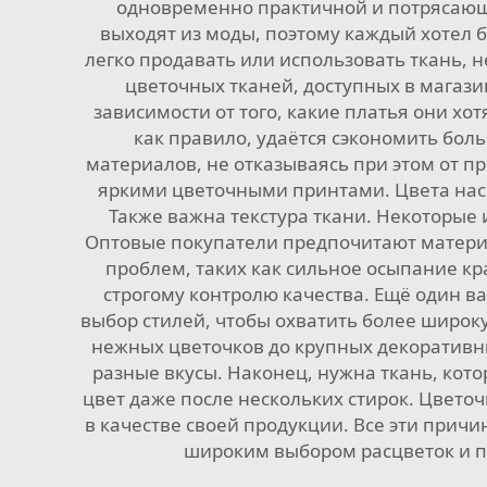
одновременно практичной и потрясающе
выходят из моды, поэтому каждый хотел бы
легко продавать или использовать ткань, н
цветочных тканей, доступных в магази
зависимости от того, какие платья они хо
как правило, удаётся сэкономить бол
материалов, не отказываясь при этом от п
яркими цветочными принтами. Цвета насы
Также важна текстура ткани. Некоторые 
Оптовые покупатели предпочитают материал
проблем, таких как сильное осыпание кр
строгому контролю качества. Ещё один в
выбор стилей, чтобы охватить более широк
нежных цветочков до крупных декоративны
разные вкусы. Наконец, нужна ткань, кото
цвет даже после нескольких стирок. Цвето
в качестве своей продукции. Все эти прич
широким выбором расцветок и п