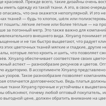
 красивой. Прежде всего, такие дизайны очень вос
 иметь одежду из такой ткани. А это, в свою очеред
е опасаясь, что она окажется непопулярной. И это 
нах тканей — будь то хлопок, шёлк или полиэстеровы
тят пошить: лёгкие летние или более тёплые — на пр
ьше за погонный метр. Это также важно для компани
ривлекательного внешнего вида. Xinyang понимает эт
щенные и не так быстро выцветают, что радует клие
из этих цветочных тканей мягкие и гладкие, другие 
ы, которые легко кроить и шить, что позволяет сэ
аёв. Xinyang обеспечивает соответствие своих цвет
ажный аспект — разнообразие рисунков и цветов. О
ую аудиторию. В ассортименте Xinyang представлен
х узоров. Такое разнообразие позволяет компаниям
рая отличается долговечностью. Ведь платья должны
чные ткани Xinyang прочные и устойчивы к выцветан
ины объясняют, почему любой оптовый покупатель, и
о выгодной цене, должен обратить внимание на цв