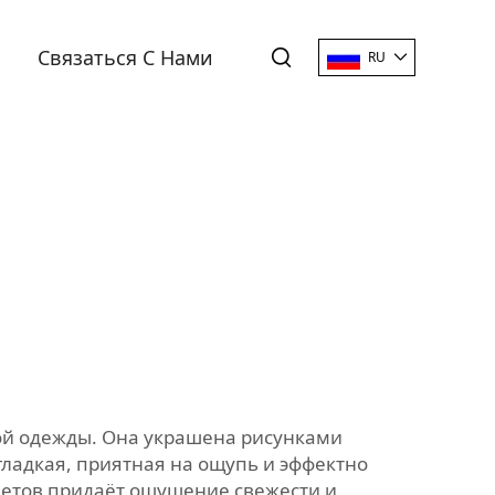
Связаться С Нами
RU
вой одежды. Она украшена рисунками
гладкая, приятная на ощупь и эффектно
ветов придаёт ощущение свежести и