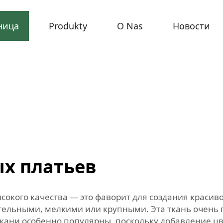
ница
Produkty
O Nas
Новости
ых платьев
ысокого качества — это фаворит для создания краси
стельными, мелкими или крупными. Эта ткань очень 
 ткани особенно популярны, поскольку добавление ц