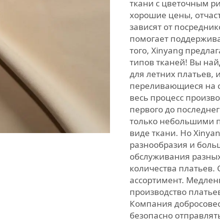
ткани с цветочным р
хорошие цены, отчаст
зависят от посредник
помогает поддержива
того, Xinyang предла
типов тканей! Вы на
для летних платьев,
переливающиеся на с
весь процесс произво
первого до последне
только небольшими 
виде ткани. Но Xinya
разнообразия и боль
обслуживания разных
количества платьев. 
ассортимент. Медлен
производство платьев
Компания добросовест
безопасно отправлят