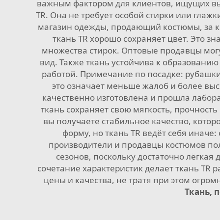
важным фактором для клиентов, ищущих вы
TR. Она не требует особой стирки или глаж
магазин одежды, продающий костюмы, за ко
ткань TR хорошо сохраняет цвет. Это з
множества стирок. Оптовые продавцы могу
вид. Также ткань устойчива к образованию
работой. Примечание по посадке: рубашки
это означает меньше жалоб и более выс
качественно изготовлена и прошла лабора
ткань сохраняет свою мягкость, прочност
вы получаете стабильное качество, котор
форму, но ткань TR ведёт себя иначе
производители и продавцы костюмов пола
сезонов, поскольку достаточно лёгкая 
сочетание характеристик делает ткань TR
цены и качества, не тратя при этом огром
Ткань, 