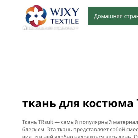
Домашняя стра
Домашняя страница
>
ткань для костюма 
Ткань TRsuit — самый популярный материал
блеск см. Эта ткань представляет собой см
вид, и в ней удобно находиться весь день. 