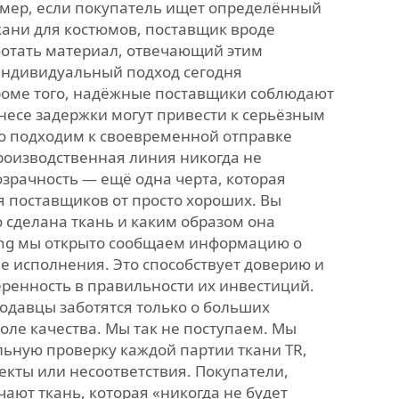
мер, если покупатель ищет определённый
кани для костюмов, поставщик вроде
ботать материал, отвечающий этим
индивидуальный подход сегодня
Кроме того, надёжные поставщики соблюдают
знесе задержки могут привести к серьёзным
о подходим к своевременной отправке
роизводственная линия никогда не
зрачность — ещё одна черта, которая
 поставщиков от просто хороших. Вы
о сделана ткань и каким образом она
ang мы открыто сообщаем информацию о
е исполнения. Это способствует доверию и
еренность в правильности их инвестиций.
одавцы заботятся только о больших
роле качества. Мы так не поступаем. Мы
ьную проверку каждой партии ткани TR,
екты или несоответствия. Покупатели,
ают ткань, которая «никогда не будет