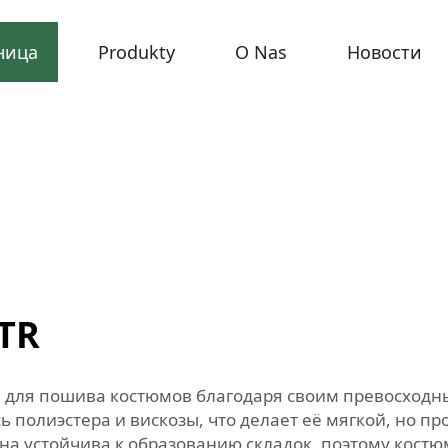
ница
Produkty
O Nas
Новости
TR
 для пошива костюмов благодаря своим превосходны
есь полиэстера и вискозы, что делает её мягкой, но 
Она устойчива к образованию складок, поэтому костю