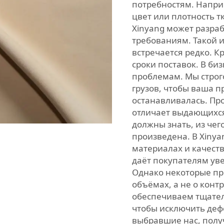
потребностям. Напри
цвет или плотность т
Xinyang может разра
требованиям. Такой 
встречается редко. 
сроки поставок. В би
проблемам. Мы строг
грузов, чтобы ваша п
останавливалась. Про
отличает выдающихся
должны знать, из чег
произведена. В Xiny
материалах и качеств
даёт покупателям ув
Однако некоторые пр
объёмах, а не о конт
обеспечиваем тщател
чтобы исключить деф
выбравшие нас, получ