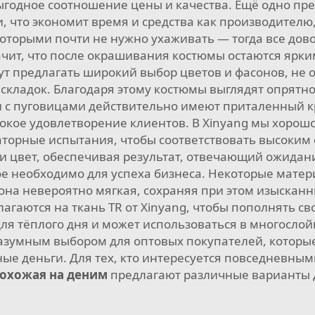
годное соотношение цены и качества. Ещё одно п
ки, что экономит время и средства как производителю
торыми почти не нужно ухаживать — тогда все дово
начит, что после окрашивания костюмы остаются ярк
т предлагать широкий выбор цветов и фасонов, не о
 складок. Благодаря этому костюмы выглядят опрятно
 с пуговицами действительно имеют приталенный кр
окое удовлетворение клиентов. В Xinyang мы хорошо
торные испытания, чтобы соответствовать высоким 
ь и цвет, обеспечивая результат, отвечающий ожидан
ое необходимо для успеха бизнеса. Некоторые матер
: она невероятно мягкая, сохраняя при этом изыскан
гаются на ткань TR от Xinyang, чтобы пополнять св
для тёплого дня и может использоваться в многосло
 разумным выбором для оптовых покупателей, которы
ные деньги. Для тех, кто интересуется повседневны
похожая на деним
предлагают различные варианты 