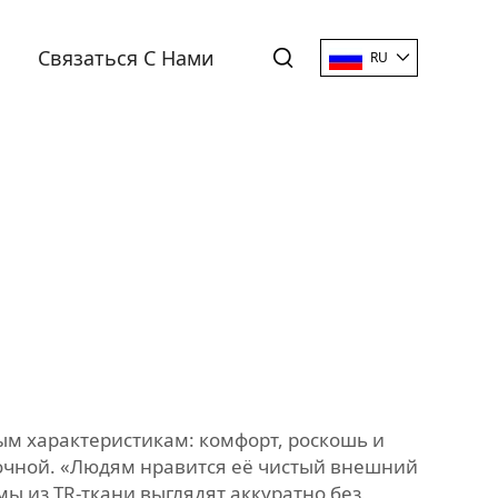
Связаться С Нами
RU
м характеристикам: комфорт, роскошь и
прочной. «Людям нравится её чистый внешний
мы из TR-ткани выглядят аккуратно без