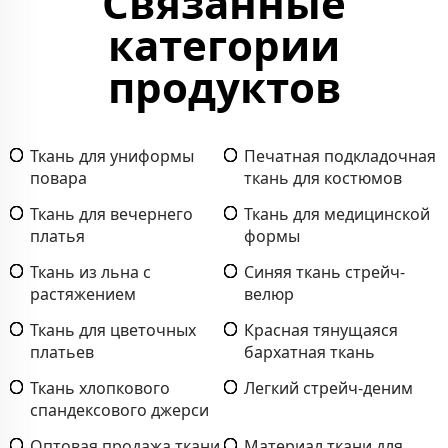
Связанные
категории
продуктов
Ткань для униформы
Печатная подкладочная
повара
ткань для костюмов
Ткань для вечернего
Ткань для медицинской
платья
формы
Ткань из льна с
Синяя ткань стрейч-
растяжением
велюр
Ткань для цветочных
Красная тянущаяся
платьев
бархатная ткань
Ткань хлопкового
Легкий стрейч-деним
спандексового джерси
Оптовая продажа ткани
Материал ткани для