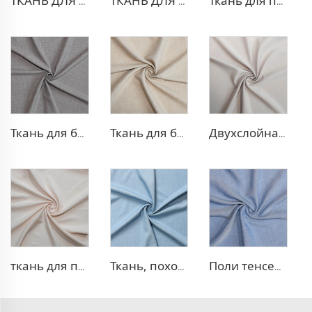
ТКАНЬ ДЛЯ ТРИКОТАЖНЫХ БРЮК ИЗ ПОЛИЭСТЕРА И ВИСКОЗЫ
ТКАНЬ ДЛЯ БЛЕЙЗЕРА ИЗ ПОЛИЭСТЕРА И ВИСКОЗЫ
Ткань для платья из полиэстера и вискозы с эффектом стрейч
Ткань для брюк TR с четырехсторонней растяжкой
Ткань для блейзера TR, похожая на лен
Двухслойная ткань для платья TR
ткань для платья 100% лиоцелл, похожая на лен
Ткань, похожая на деним, TR
Поли тенсел деним — ткань, похожая на джинсовую