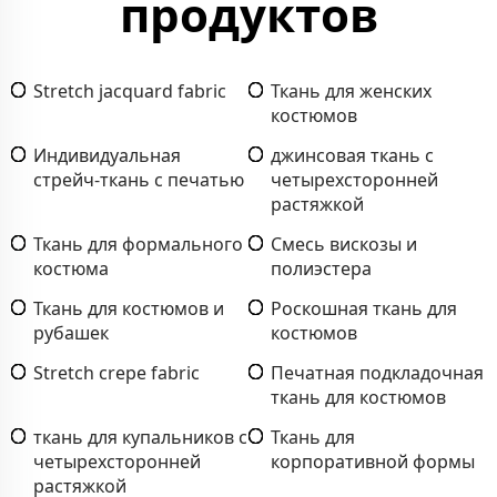
продуктов
Stretch jacquard fabric
Ткань для женских
костюмов
Индивидуальная
джинсовая ткань с
стрейч-ткань с печатью
четырехсторонней
растяжкой
Ткань для формального
Смесь вискозы и
костюма
полиэстера
Ткань для костюмов и
Роскошная ткань для
рубашек
костюмов
Stretch crepe fabric
Печатная подкладочная
ткань для костюмов
ткань для купальников с
Ткань для
четырехсторонней
корпоративной формы
растяжкой