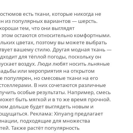
остюмов есть ткани, которые никогда не
ин из популярных вариантов — шерсть.
ороши тем, что они выглядят
и этом остаются относительно комфортными.
ольких цветах, поэтому вы можете выбрать
ствует вашему стилю. Другая модная ткань —
дходит для тёплой погоды, поскольку он
пускает воздух. Люди любят носить льняные
вадьбы или мероприятия на открытом
е популярен, но смесовые ткани на его
стселлерами. В них сочетаются различные
лучить особые результаты. Например, смесь
может быть мягкой и в то же время прочной.
стюм дольше будет выглядеть новым и
ощущаться. Реклама: Xinyang предлагает
инации, подходящие для множества
тей. Также растёт популярность