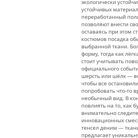
экологически устойчи
устойчивых материал
переработанный пол
позволяют внести св
оставаясь при этом 
костюмов посадка обы
выбранной ткани. Бо
форму, тогда как лёгк
стоит учитывать пово
официального события
шерсть или шёлк — вс
чтобы все остановили
попробовать что-то в
необычный вид. В ко
повлиять на то, как б
внимательно следите
инновационных смесе
тенсел деним — ткан
предлагает уникальн