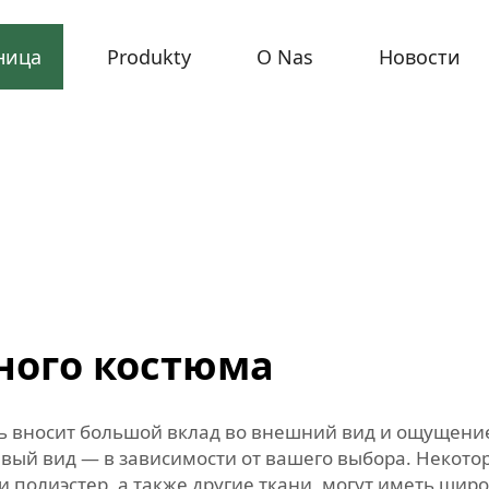
ница
Produkty
O Nas
Новости
ного костюма
нь вносит большой вклад во внешний вид и ощущени
вый вид — в зависимости от вашего выбора. Некотор
 и полиэстер, а также другие ткани, могут иметь ш