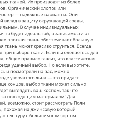
вых тканей. Их производят из более
ов. Органический хлопок или
иэстер — надёжные варианты. Они
ой вклад в защиту окружающей среды,
стильным. В случае индивидуальных
чно будет идеальной, в зависимости от
лее плотная ткань обеспечивает большую
ая ткань может красиво струиться. Всегда
д при выборе ткани. Если вы одеваетесь для
, общее правило гласит, что классическая
егда удачный выбор. Но если вы хотите,
сь и посмотрели на вас, можно
роде узорчатого льна — это придаст
нце концов, выбор ткани может сильно
удет выглядеть ваш костюм, так что
 за подходящим материалом! Для
й, возможно, стоит рассмотреть
Поли
ь, похожая на джинсовую
который
ую текстуру с большим комфортом.