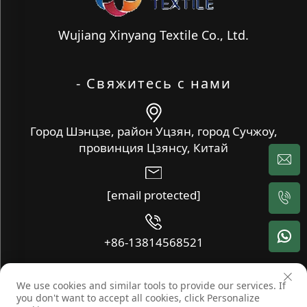
Wujiang Xinyang Textile Co., Ltd.
- Свяжитесь с нами
Город Шэнцзе, район Уцзян, город Сучжоу,
провинция Цзянсу, Китай
[email protected]
+86-13814568521
We use cookies and similar tools to provide our services. If
Copyright © Wujiang Xinyang Textile Co., Ltd. Все права
you don't want to accept all cookies, click Personalize
защищены -
Блог
-
Политика конфиденциальности