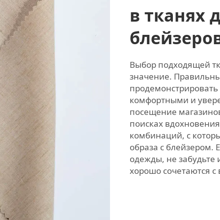
в тканях 
блейзеро
Выбор подходящей т
значение. Правильн
продемонстрировать с
комфортными и уверен
посещение магазинов
поисках вдохновения
комбинаций, с котор
образа с блейзером. 
одежды, не забудьте
хорошо сочетаются с