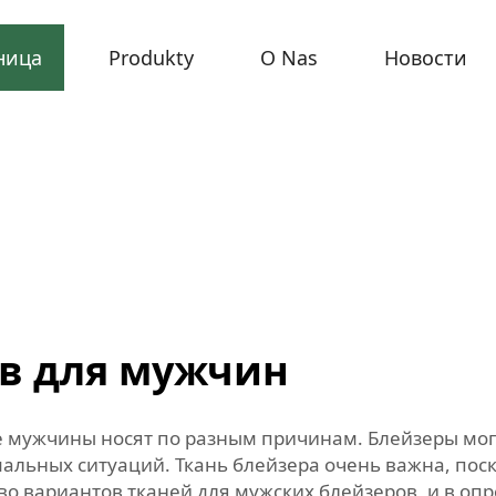
ница
Produkty
O Nas
Новости
ов для мужчин
е мужчины носят по разным причинам. Блейзеры мог
альных ситуаций. Ткань блейзера очень важна, пос
о вариантов тканей для мужских блейзеров, и в оп