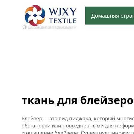
Домашняя стра
Домашняя страница
>
ткань для блейзер
Блейзер — это вид пиджака, который многи
обстановки или повседневными для неформ
и ощущение блейзера. Существует множеств