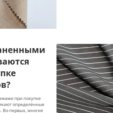
раненными
ваются
упке
ов?
емами при покупке
никают определённые
. Во-первых, многие