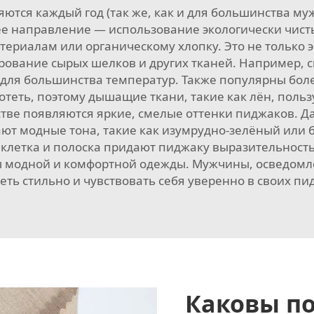
яются каждый год (так же, как и для большинства м
ее направление — использование экологически чист
ериалам или органическому хлопку. Это не только э
ование сырых шелков и других тканей. Например, с
для большинства температур. Также популярны боле
отеть, поэтому дышащие ткани, такие как лён, поль
тве появляются яркие, смелые оттенки пиджаков. Д
ают модные тона, такие как изумрудно-зелёный или 
 клетка и полоска придают пиджаку выразительност
ы модной и комфортной одежды. Мужчины, осведомлён
еть стильно и чувствовать себя уверенно в своих пи
Каковы п