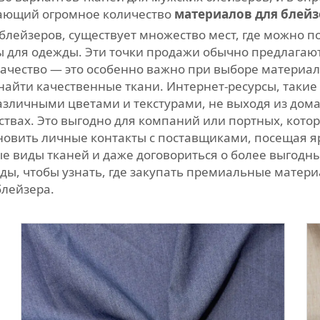
гающий огромное количество
материалов для блей
 блейзеров, существует множество мест, где можно п
для одежды. Эти точки продажи обычно предлагают в
качество — это особенно важно при выборе материа
найти качественные ткани. Интернет-ресурсы, такие
различными цветами и текстурами, не выходя из до
ствах. Это выгодно для компаний или портных, кото
ановить личные контакты с поставщиками, посещая 
е виды тканей и даже договориться о более выгодны
ды, чтобы узнать, где закупать премиальные матер
блейзера.