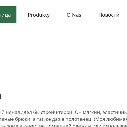
ница
Produkty
O Nas
Новости
а
ый ненавидел бы стрейч-терри. Он мягкий, эластич
ивные брюки, а также даже полотенец. (Моя любимая 
ить дома в качестве домашней одежды или использов