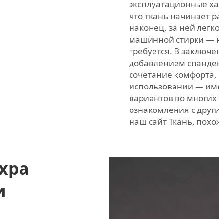
эксплуатационные ха
что ткань начинает р
наконец, за ней легк
машинной стирки — н
требуется. В заключе
добавлением спандек
сочетание комфорта,
использовании — име
вариантов во многих
ознакомления с дру
наш сайт
Ткань, похо
ахра
и