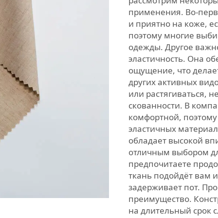
рассмотрим некоторы
применения. Во-первы
и приятно на коже, е
поэтому многие выби
одежды. Другое важн
эластичность. Она о
ощущение, что делае
других активных видо
или растягиваться, н
скованности. В компа
комфортной, поэтому
эластичных материал
обладает высокой вп
отличным выбором дл
предпочитаете продо
ткань подойдёт вам и
задерживает пот. Пр
преимущество. Конст
на длительный срок 