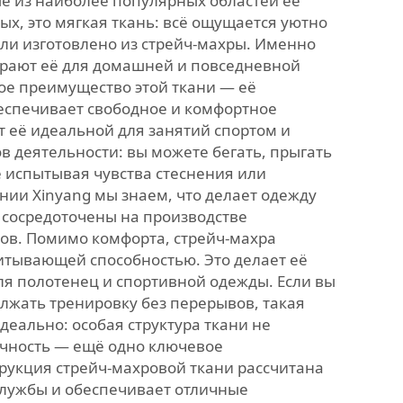
е из наиболее популярных областей её
х, это мягкая ткань: всё ощущается уютно
сли изготовлено из стрейч-махры. Именно
рают её для домашней и повседневной
ое преимущество этой ткани — её
беспечивает свободное и комфортное
т её идеальной для занятий спортом и
в деятельности: вы можете бегать, прыгать
е испытывая чувства стеснения или
нии Xinyang мы знаем, что делает одежду
 сосредоточены на производстве
ов. Помимо комфорта, стрейч-махра
итывающей способностью. Это делает её
я полотенец и спортивной одежды. Если вы
лжать тренировку без перерывов, такая
деально: особая структура ткани не
очность — ещё одно ключевое
рукция стрейч-махровой ткани рассчитана
службы и обеспечивает отличные