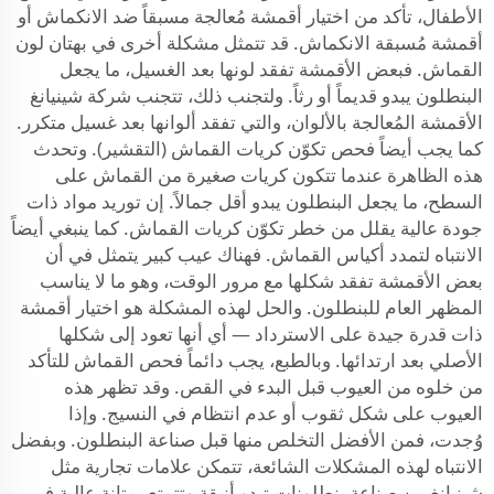
الأطفال، تأكد من اختيار أقمشة مُعالجة مسبقاً ضد الانكماش أو
أقمشة مُسبقة الانكماش. قد تتمثل مشكلة أخرى في بهتان لون
القماش. فبعض الأقمشة تفقد لونها بعد الغسيل، ما يجعل
البنطلون يبدو قديماً أو رثاً. ولتجنب ذلك، تتجنب شركة شينيانغ
الأقمشة المُعالجة بالألوان، والتي تفقد ألوانها بعد غسيل متكرر.
كما يجب أيضاً فحص تكوّن كريات القماش (التقشير). وتحدث
هذه الظاهرة عندما تتكون كريات صغيرة من القماش على
السطح، ما يجعل البنطلون يبدو أقل جمالاً. إن توريد مواد ذات
جودة عالية يقلل من خطر تكوّن كريات القماش. كما ينبغي أيضاً
الانتباه لتمدد أكياس القماش. فهناك عيب كبير يتمثل في أن
بعض الأقمشة تفقد شكلها مع مرور الوقت، وهو ما لا يناسب
المظهر العام للبنطلون. والحل لهذه المشكلة هو اختيار أقمشة
ذات قدرة جيدة على الاسترداد — أي أنها تعود إلى شكلها
الأصلي بعد ارتدائها. وبالطبع، يجب دائماً فحص القماش للتأكد
من خلوه من العيوب قبل البدء في القص. وقد تظهر هذه
العيوب على شكل ثقوب أو عدم انتظام في النسيج. وإذا
وُجدت، فمن الأفضل التخلص منها قبل صناعة البنطلون. وبفضل
الانتباه لهذه المشكلات الشائعة، تتمكن علامات تجارية مثل
شينيانغ من صناعة بنطلونات تبدو أنيقة وتتمتع بمتانة عالية في