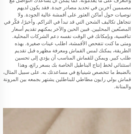
والتعرف على ما يقدّمونه. كما يمكن أن يساعدك التواصل مع
مصممين آخرين في تحديد مصادر جيدة. فقد يكون لديهم
توصيات حول أماكن العثور على أقمشة عالية الجودة. ولا
تتجاهل تكاليف الشحن التي قد تبدأ في التراكم. وأخيرًا، فكّر في
المصنّعين المحليين. فبين الحين والآخر يمكنهم تقديم أسعار
تنافسية، وبإمكانك في الوقت نفسه دعم الشركات المحلية.
ومتى ما كنت تتفحص الأقمشة، اطلب عينات صغيرة. بهذه
الطريقة، يمكنك لمس القماش ومعرفة مظهره قبل تقديم
طلب كبير. ويمكن للقماش المناسب أن يؤدي إلى تحسين
استثنائي لخط إنتاج البناطيل الخاصة بك بسعر رائع، وهذا
بالضبط ما تتخصص شينيانغ في مساعدتك به. على سبيل المثال،
قماش بولي رايون مطاطي للبناطلين
يشتهر بجمعه بين المرونة
والمتانة.