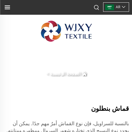
AR
الصفحة الرئيسية
>
قماش بنطلون
بالنسبة للسراويل، فإن نوع القماش أمرٌ مهم جدًا. يمكن أن
يحدد نوع النسيج الذي تختاره شعور السروال ومظهره ومتانته.