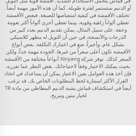
في قماش يتحمل الاستخدام الشديد. أقمشة قوية مثل التويل
أو الدنيم ستستمر لفترة طويلة. كما أن هذه الأمور مهمة أيضاً.
تختلف الأقمشة في كيفية امتصاصها للصبغة. فبعض الأقمشة
تعطي ألواناً زاهية وقوية، بينما تعطي أخرى ألواناً أكثر نعومة
وخفة. على سبيل المثال، يمكن تقديم الدنيم بعدد كبير من
الدرجات والأنسجة، في حين أن التويل له مظهر كلاسيكي
بشكل عام. وأخيراً، ضع في اعتبارك التكلفة. بعض أنواع
الأقمشة تكون أعلى سعراً من غيرها. الجودة مهمة جداً، ولكن
السعر كذلك. توفر شركة Xinyang أنواعاً مختلفة من الأقمشة
بحيث يمكنك الاختيار وفقاً لاحتياجاتك. بغض النظر عما تقرره،
فإن أخذ هذه العوامل بعين الاعتبار يمكن أن يساعدك في اتخاذ
القرار الأكثر استنارة لخط البنطلونات الخاص بك. قد ترغب
أيضاً في استكشاف
قماش يشبه الدنيم المطاطي من مادة TR
لخيار متين ومريح.