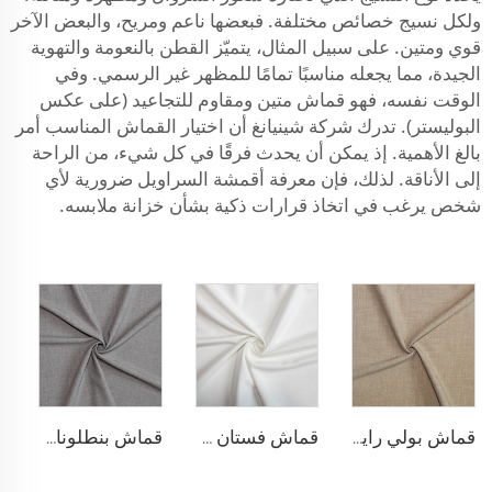
ولكل نسيج خصائص مختلفة. فبعضها ناعم ومريح، والبعض الآخر
قوي ومتين. على سبيل المثال، يتميّز القطن بالنعومة والتهوية
الجيدة، مما يجعله مناسبًا تمامًا للمظهر غير الرسمي. وفي
الوقت نفسه، فهو قماش متين ومقاوم للتجاعيد (على عكس
البوليستر). تدرك شركة شينيانغ أن اختيار القماش المناسب أمر
بالغ الأهمية. إذ يمكن أن يحدث فرقًا في كل شيء، من الراحة
إلى الأناقة. لذلك، فإن معرفة أقمشة السراويل ضرورية لأي
شخص يرغب في اتخاذ قرارات ذكية بشأن خزانة ملابسه.
قماش بولي رايون مطاطي للبناطلين
قماش فستان مطاطي من البوليستر والرايون
قماش بنطلونات TR قابل للتمدد بأربعة اتجاهات