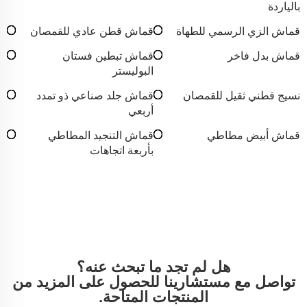
بالياردة
قماش الزي الرسمي للطهاة
قماش قطن عادي للقمصان
قماش بدل فاخر
قماش تبطين فستان
البوليستر
نسيج قطني ثقيل للقمصان
قماش جلد صناعي ذو تمدد
أربعي
قماش أبيض مطاطي
قماش التنجيد المطاطي
بأربعة اتجاهات
هل لم تجد ما تبحث عنه؟
تواصل مع مستشارينا للحصول على المزيد من
المنتجات المتاحة.