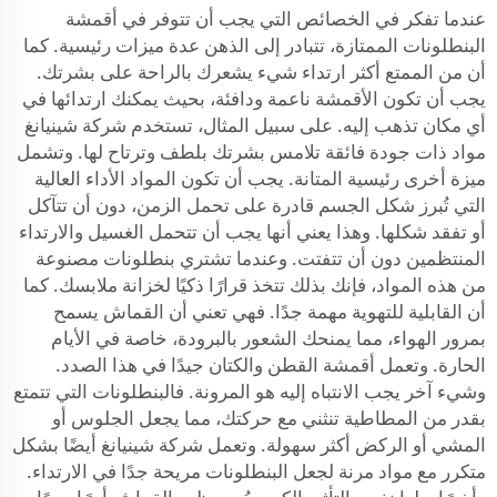
عندما تفكر في الخصائص التي يجب أن تتوفر في أقمشة
البنطلونات الممتازة، تتبادر إلى الذهن عدة ميزات رئيسية. كما
أن من الممتع أكثر ارتداء شيء يشعرك بالراحة على بشرتك.
يجب أن تكون الأقمشة ناعمة ودافئة، بحيث يمكنك ارتدائها في
أي مكان تذهب إليه. على سبيل المثال، تستخدم شركة شينيانغ
مواد ذات جودة فائقة تلامس بشرتك بلطف وترتاح لها. وتشمل
ميزة أخرى رئيسية المتانة. يجب أن تكون المواد الأداء العالية
التي تُبرز شكل الجسم قادرة على تحمل الزمن، دون أن تتآكل
أو تفقد شكلها. وهذا يعني أنها يجب أن تتحمل الغسيل والارتداء
المنتظمين دون أن تتفتت. وعندما تشتري بنطلونات مصنوعة
من هذه المواد، فإنك بذلك تتخذ قرارًا ذكيًا لخزانة ملابسك. كما
أن القابلية للتهوية مهمة جدًا. فهي تعني أن القماش يسمح
بمرور الهواء، مما يمنحك الشعور بالبرودة، خاصة في الأيام
الحارة. وتعمل أقمشة القطن والكتان جيدًا في هذا الصدد.
وشيء آخر يجب الانتباه إليه هو المرونة. فالبنطلونات التي تتمتع
بقدر من المطاطية تنثني مع حركتك، مما يجعل الجلوس أو
المشي أو الركض أكثر سهولة. وتعمل شركة شينيانغ أيضًا بشكل
متكرر مع مواد مرنة لجعل البنطلونات مريحة جدًا في الارتداء.