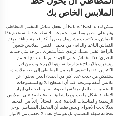
المطاطي أن يحوّل خط
الملابس الخاص بك
يمكن لـ Fabric4Fashion أن تجعل قماش المخمل المطاطي
يؤثر على مظهر وملمس مجموعة ملابسك. عندما تستخدم هذا
القماش، ستكتسب مشاريعك مظهراً أكثر فخامة وأناقة. يمنح
القماش الناعم والدافئ من مخمل القطن الملابس شعوراً
بالراحة. تخيل نفسك ترتدي شيئاً يشعرك بالراحة مثل جماله
البصري! هذا القماش عالي الجودة، ويتناسب مع الجسم
ويشعرك بالارتياح عند ارتدائه، وهو الآن محبوب من قبل
الكثيرين. عندما تضيف المخمل المطاطي إلى خط ملابسك،
ستتمكن من جذب عدد أكبر من العملاء الذين يبحثون عن
ملابس أنيقة ومريحة. كما أن السطح اللامع للمنسوجات
المخملية المطاطية يعكس الضوء، مما يساعد على إبراز
الإطلالة بشكل ملفت. وهذا ينطبق بصفة خاصة على الملابس
الرسمية والمناسبات الخاصة. تخيل فستاناً رائعاً من المخمل
يتلألأ تحت الأضواء! وليس فقط أن المخمل المطاطي يوحي
بفخامة سهلة التصميم، بل هو متاح بعدد لا يحصى من الألوان