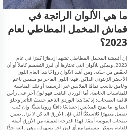
ما هي الألوان الرائجة في
قماش المخمل المطاطي لعام
2023؟
إن أقمشة المخمل المطاطي تشهد ازدهارًا كبيرًا في عام
2023، ويمكن للألوان التي تختارها أن تُبرزَ التصميم كاملاً أو أن
تُخفّض من حدّته. ومن أشد الألوان رواجًا هذا العام اللون
الأخضر الزيتوني الداكن. فهذا اللون الفاخر ذو ملمس ناعم
وغامق يناسب تمامًا الملابس غير الرسمية أو تلك المناسبة
للمناسبات الخاصة. أما الوردي الباهت فهو لونٌ آخر على رأس
قائمة الصيحات؛ إذ يُعدّ هذا الوردي الناعم خفيفَ التأثير وحلوَ
الطابع، ما يمنح الملابس إحساسًا دافئًا ورومانسيًّا. وإن كنت
تفضل مظهرًا كلاسيكيًّا أكثر، فإن الأزرق الداكن لا يزال ضمن
صيحات الموضة أيضًا. فهذا الدرجة العميقة من الأزرق أنيقة
للغاية، ويمكن تنسيقها مع أي لون آخر بسهولة، وهي رائعة جدًّا