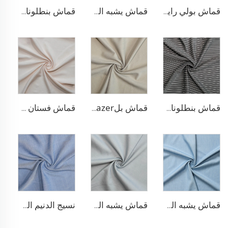
قماش بولي رايون لسترة البلازر
قماش يشبه الدنيم من البوليستر والرايون
قماش بنطلونات TR قابل للتمدد بأربعة اتجاهات
قماش بنطلونات بأسلوب التريكو من مادة TR
قماش بلazer بتصميم الحبّار من مادة TR
قماش فستان من الليوسيل 100% يشبه الكتان
قماش يشبه الدنيم من مادة TR
قماش يشبه الدنيم المطاطي من مادة TR
نسيج الدنيم المشابه للبولي ليوسيل