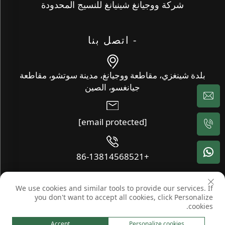
شركة ووجيانغ شينيانغ للنسيج المحدودة
- اتصل بنا
بلدة شينغزي، مقاطعة ووجيانغ، مدينة سوتشو، مقاطعة
جيانغسو، الصين
[email protected]
+86-13814568521
We use cookies and similar tools to provide our services. If
حقوق النشر © شركة ووجيانغ شينيانغ للنسيج المحدودة. جميع الحقوق
you don't want to accept all cookies, click Personalize
محفوظة -
المدونة
-
سياسة الخصوصية
cookies.
Accept
Personalize cookies