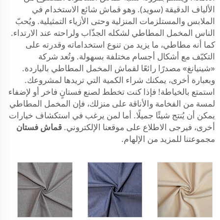
الألياف الدقيقة (سويد). وهو قماش شائع الاستخدام في
الملابس والمستلزمات المنزلية وحتى الأزياء التمثيلية. ويُحبّ
الناس المخمل المطاطي لشكله الجذّاب ولراحته عند الارتداء.
كما أنه مطاطي، ما يزيد من تنوع استخداماته وقدرته على
التكيّف مع أشكال أجسام مختلفة بسهولة. وتُعد شركة
«شينيانغ» مصدرًا رائعًا لقماش المخمل المطاطي بالياردة.
وبعبارة أخرى، يمكنك شراء الكمية التي تريدها لمشروعك.
استمتع بالخياطة! فإذا كنت تخطط لصنع فستانٍ فاخر أو لإضفاء
لمسة من الفخامة والأناقة على منزلك، فإن المخمل المطاطي
يمكن أن يُنتج شيئًا جميلًا. أما لمن يرغب في استكشاف خيارات
أخرى، فيرجى الاطلاع على موقعنا الإلكتروني.
قماش فستان
مجموعتنا للمزيد من الإلهام.