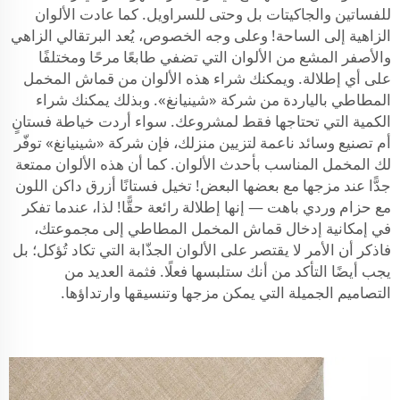
للفساتين والجاكيتات بل وحتى للسراويل. كما عادت الألوان
الزاهية إلى الساحة! وعلى وجه الخصوص، يُعد البرتقالي الزاهي
والأصفر المشع من الألوان التي تضفي طابعًا مرحًا ومختلفًا
على أي إطلالة. ويمكنك شراء هذه الألوان من قماش المخمل
المطاطي بالياردة من شركة «شينيانغ». وبذلك يمكنك شراء
الكمية التي تحتاجها فقط لمشروعك. سواء أردت خياطة فستانٍ
أم تصنيع وسائد ناعمة لتزيين منزلك، فإن شركة «شينيانغ» توفّر
لك المخمل المناسب بأحدث الألوان. كما أن هذه الألوان ممتعة
جدًّا عند مزجها مع بعضها البعض! تخيل فستانًا أزرق داكن اللون
مع حزام وردي باهت — إنها إطلالة رائعة حقًّا! لذا، عندما تفكر
في إمكانية إدخال قماش المخمل المطاطي إلى مجموعتك،
فاذكر أن الأمر لا يقتصر على الألوان الجذّابة التي تكاد تُؤكل؛ بل
يجب أيضًا التأكد من أنك ستلبسها فعلًا. فثمة العديد من
التصاميم الجميلة التي يمكن مزجها وتنسيقها وارتداؤها.