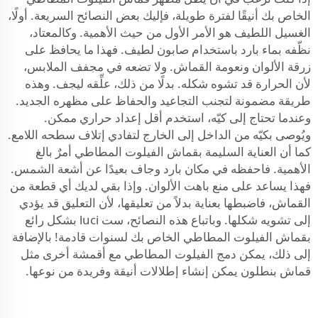
الخاص بك أنيقًا لفترة طويلة، فإليك بعض النصائح السريعة. أولًا،
الغسيل اللطيف هو الأمر الأول من حيث الأهمية. وكالمعتاد،
نظّفه بماء بارد باستخدام صابون لطيف. فهذا ما يحافظ على
زرقة الألوان ونعومة القماش. ولا تضعه في مجفف الملابس،
لأن الحرارة قد تشوه شكله. بدلًا من ذلك، علِّقه ليجف. وهذه
طريقة مضمونة لتجنب التجاعيد والحفاظ على مظهره الجديد.
وعندما تحتاج إلى كيّه، استخدم أقل إعداد حراري ممكن.
ويُوصى بكيّه من الداخل إلى الخارج لتفادي إتلاف سطحه اللامع.
كما أن العناية السليمة بقماش الفيلوت المطاطي أمرٌ بالغ
الأهمية. فاحفظه في مكان بارد وجاف بعيدًا عن أشعة الشمس.
فهذا يساعد على منع باهت الألوان. وإذا بقي لديك أي قطعة من
القماش، فاضبطها بعناية بدلاً من تعليقها، لأن التعليق قد يؤدي
إلى تشويه شكلها. وباتباع هذه النصائح، ست luci بشكل رائع
بقماش الفيلوت المطاطي الخاص بك لسنوات قادمة! بالإضافة
إلى ذلك، يمكن دمج الفيلوت المطاطي مع أقمشة أخرى مثل
قماش بنطلون
يمكن إنشاء إطلالات أنيقة وفريدة من نوعها.