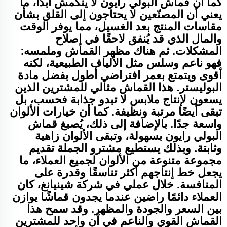
كما أن قماش البولي رايون لا ينكمش أبدًا، ما
يعني أن المصنّعين لا يحتاجون إلى القلق بشأن
مقاسات المنتج بعد الغسيل، مما يوفر الوقت
والمال الذي قد يُنفق لاحقًا في إصلاح
المشكلات. ثم هناك مظهر القماش وملمسه:
فهو ناعم وسلس مثل الألياف الطبيعية، لكنه
أقوى ويتمتع بعمر افتراضي أطول بفضل مادة
البوليستر. هذا القماش مثالي للمشترين الذين
يسعون لإنتاج ملابس لا تبدو جذابة فحسب، بل
تبقى أيضًا مرتبة ونظيفة. كما أن خيارات الألوان
واسعة جدًا. بالإضافة إلى ذلك، يُصبغ قماش
البولي رايون بسهولة، وتبقى الألوان زاهية
وثابتة. وبذلك يستطيع مشترو الجملة تقديم
مجموعة متنوعة من الألوان لجميع العملاء، ما
يجعل خط إنتاجهم أكثر تناسقًا وقدرة على
المنافسة. خلال عملي في شركة شينيانغ، كان
العملاء دائمًا راضين عندما يجدون قماشًا يوازن
بين السعر والجودة والمظهر. وقد سمح هذا
القماش القوي والناعم في آنٍ واحد للمشترين