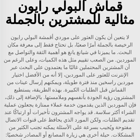
قماش البولي رايون
مثالية للمشترين بالجملة
لا يتعين أن يكون العثور على موردي أقمشة البولي رايون
الرخيصة بالجملة أمرًا صعبًا، بل تحتاج فقط إلى معرفة مكان
البحث. ما يميزنا في شيانغ يانغ هو أهمية الثقة والتواصل مع
الموردين. من الصعب تقييم مثل هذه الكميات، وعلى الرغم من
أن المشترين المحتملين غالبًا ما يعتمدون على البحث عبر
الإنترنت للعثور على الموردين، إلا أنه من الأفضل اختيار
موردين راسخين منذ فترة طويلة، ويمكنهم إرسال عينات من
القماش قبل الطلبات الكبيرة. بهذه الطريقة، يستطيع
المشترون رؤية الجودة بأنفسهم وملامستها. بالإضافة إلى ذلك،
فإن الموردين الذين يقدمون خدمة عملاء ممتازة يجعلون عملية
الشراء أكثر سلاسة. قد يواجه المشترون تأخيرات أو ارتباكًا عند
تقديم الطلبات، ولكن المورد الذي يحافظ على قنوات الاتصال
مفتوحة ويُجيب بسرعة على الأسئلة يمكنه تجنب الكثير من
المشكلات. حيلة أخرى هي زيارة المصانع أو المصادر شخصيًا: