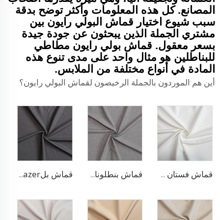
المصانع. كل هذه المعلومات وأكثر توضح بدقة
سبب شيوع اختيار قماش البولي رايون بين
مشتري الجملة الذين يبحثون عن جودة جيدة
بسعر معقول.
قماش بولي رايون مطاطي
للبناطلين
هو مثال واحد على مدى تنوع هذه
المادة في أنواع مختلفة من الملابس.
أين هم الموردون بالجملة الرخيصون لقماش البولي رايون؟
قماش فستان مطاطي من البوليستر والرايون
قماش بنطلونات TR قابل للتمدد بأربعة اتجاهات
قماش بلazer مطاطي من مادة TR