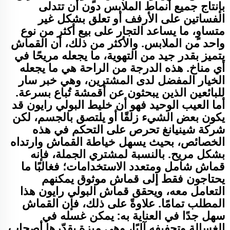
بإنتاج جميع أنماط الملابس دون أن تتدلى
الفساتين على الأرفف أو تعلق بشكل غير
متساوٍ، ما يساعد التجار على بيع أكثر من نوع
واحد من الملابس. والأكثر من ذلك، أن القماش
يتميز بقدر جيد من التهوية، ما يجعله مريحًا في
أي مناخ. هذه الدرجة من الراحة هي ما يجعله
الخيار المفضل لدى المشترين، وهي خبر سار
للبائعين الذين يبحثون عن أقمشة تُباع بسرعة.
أما العيب الوحيد فهو أن خليط البولي رايون قد
يكون بعض الشيء زلقًا أو يلتصق بالجسم، لكن
شركة شينيانغ تحرص على التحكم في هذه
الخصائص، بحيث يسهل خياطة القماش وارتداه
بشكل مريح. بالنسبة لمشتري الجملة، فإنه
قماش شامل ومتعدد الاستخدامات؛ فغالبًا ما
يحتاجون فقط إلى قماش موثوق يمكنهم
التعامل معه، ويحقق قماش البولي رايون هذا
المطلب تمامًا. علاوةً على ذلك، فإن القماش
سهل جدًا في العناية به: يمكن غسله في
الغسالة وتجفيفه آليًا، وهي ميزة يقدّرها أصحاب