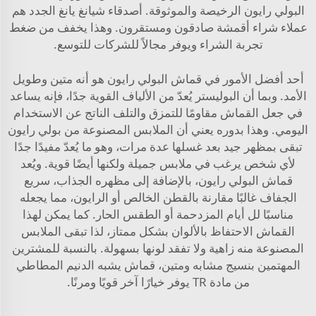
البولي رايون الرخيصة والموثوقة. أصدقاء شيانغ يانغ الجدد هم
عملاء شراء أقمشة صادقون ومستقرون. وهذا يخفف من ضغط
تجربة الشراء ويوفر مجالاً للشركات للتوسع.
أحد أفضل الأمور في قماش البولي رايون هو أنه متين وطويل
الأمد. وبما أن البوليستر يُعدّ من الألياف القوية جدًا، فإنه يساعد
في جعل القماش مقاومًا للتمزق والتلف الناتج عن الاستخدام
اليومي. وهذا بدوره يعني أن الملابس المصنوعة من بولي رايون
تبقى بمظهر جيد بعد غسلها عدة مرات، وهو ما يُعدّ مفيدًا جدًا
لأي شخص يرغب في ملابس جميلة ولكنها أيضًا قوية. ويُعد
قماش البولي رايون، بالإضافة إلى مظهره الجذاب، سريع
الجفاف غالبًا مقارنة بالقطن الخالص أو الرايون، مما يجعله
مناسبًا لل أيام المزدحمة أو الطقس الحار. كما يمكن لهذا
القماش الاحتفاظ بالألوان بشكل ممتاز، لذا تبقى الملابس
المصنوعة منه زاهية ولا تفقد لونها بسهولة. بالنسبة للمشترين
المهتمين بنسيج مشابه ومتين،
قماش يشبه الدنيم المطاطي
من مادة TR
يوفر خيارًا آخر قويًا ومرنًا.