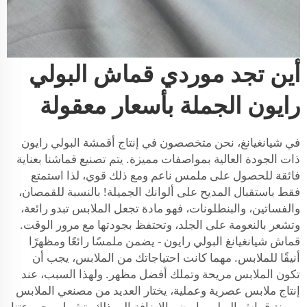
أين تجد موردي قماش البولي
رايون الجملة بأسعار معقولة
في شيانغيانغ، نحن متخصصون في إنتاج أقمشة البولي رايون
ذات الجودة العالية بمواصفات مميزة. يتم تصنيع قماشنا بعناية
فائقة للحصول على ملمس ناعم ومع ذلك قوي، لذا استمتع
فقط باستقبال المديح على ألوانك الجميلة! بالنسبة للقمصان،
والفساتين، والبنطلونات، فهو مادة تجعل الملابس تبدو رائعة،
وتشعر بالنعومة على الجلد، وتحتفظ بجودتها مع مرور الوقت.
قماش شيانغيانغ البولي رايون - يضمن ملمسًا رائعًا ومظهرًا
أنيقًا للملابس. مهما كانت احتياجاتك من الملابس، يجب أن
تكون الملابس مريحة وتملك أفضل مظهر. ولهذا السبب، عند
إنتاج ملابس عصرية وعملية، يختار العديد من مصنعي الملابس
مرونة قماش البولي رايون. بالإضافة إلى ذلك، تشمل مجموعتنا