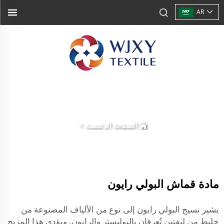
AR
الصفحة الرئيسية
>
مادة قماش البولي رايون
يشير نسيج البولي رايون إلى نوع من الألياف المصنوعة من
خليط من ليفتين تُعرفان بالبوليستر والرايون. ويؤدي هذا المزيج