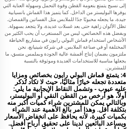
إلى نسيج يتمتع بنعومة القطن وقوة التحمل وسهولة العناية التي
يوفرها البوليستر من الداخل. كما يتميز هذا القماش بانسيابية
جيدة، ما يجعله محبوبًا جدًا للملابس مثل الفساتين والقمصان.
تظل الألوان زاهية حتى بعد غسلات عديدة، ولا يتجعد بسهولة.
وبفضل هذه الخصائص، ليس من المستغرب أن يحب الكثير من
الأشخاص استخدام قماش البولي رايون في مشاريع الخياطة
المختلفة أو في صناعة الملابس. في شركة شينيانغ، نحن
ملتزمون بضمان إنتاج أقمشة عالية الجودة وبملمس متسق، ما
يجعلها مناسبة للاستخدامات العديدة وموثوقة بالنسبة
للمشترين.
4: يتمتع قماش البولي رايون بخصائص ومزايا
متعددة تجعله خيارًا مثاليًا، حيث لا تكاد تُذكر
عليه عيوب - وتشمل النقاط الإيجابية ما يلي:
أولاً، هو أرخص من القطن النقي أو البوليستر،
وبالتالي يمكن للمشترين شراء كميات أكبر منه
بتكلفة أقل. وهذا أمر بالغ الأهمية عند الشراء
بكميات كبيرة، لأنه يحافظ على انخفاض الأسعار
ويساعد البائعين لدينا على تحقيق أرباح أفضل.