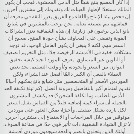
إذا كان المصنع ينتج شيئًا مثل الدمى المحشوة، فيجب أن يكون
المالك مستعدًا لإظهار العينات لك وتقديمك إلى مشترين آخرين.
إن فحص بيئة الإنتاج واللقاء مع الفريق يعزز الثقة في معرفة أن
قماشهم يتم تصنيعه بعناية. نحن نرحب بالمشترين في شيانغ
يانغ الذين يرغبون في زيارتنا. إن هذه الشفافية تعزز الشراكات
القوية وتقضي على المخاوف بشأن جودة المنتج. صحيح أن
السعر مهم، لكنه لا ينبغي أن يكون العامل الوحيد. قد توجد
مشكلات خفية في الأقمشة الرخيصة جدًا، مثل التخريم الضعيف
أو التلوين غير المتساوي. يعرف المورد الجيد كيفية تحقيق
التوازن بين السعر والجودة، و/أو وقت التسليم. يجد بعض
العملاء بالفعل أن الكبير دائمًا أفضل عند الشراء، ولكن
الموردين الأصغر أو المتخصصين مثل شيانغ يانغ يمكنهم أحيانًا
تقديم اهتمام أكبر بالتفاصيل ومرونة أفضل. (كم تبلغ تكلفة الحد
الأدنى للطلب، وما تكلفة الشحن؟) قد يكتشف المشترون
بالجملة أن شراء كمية إضافية قليلاً من القماش يقلل السعر
لكل ياردة بشكل طفيف. وأخيرًا، يمكن العثور على موردين
موثوقين من خلال المراجعات أو الاستماع إلى مشترين آخرين.
لا تزال الشهادة الشفهية ذات تأثير قوي جدًا في صناعة الصوف.
أولئك الذين يتحلون بالصبر والدقة سيجدون موردي أقمشة