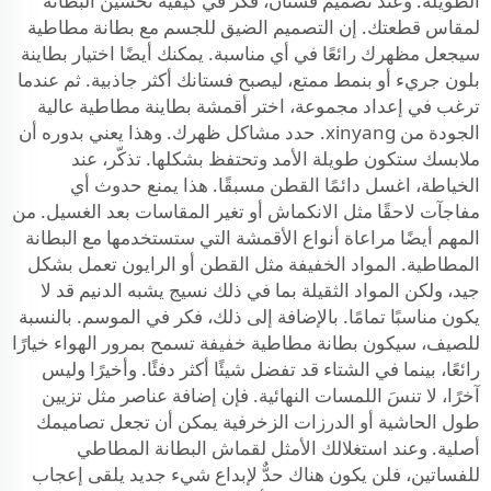
الطويلة. وعند تصميم فستان، فكر في كيفية تحسين البطانة
لمقاس قطعتك. إن التصميم الضيق للجسم مع بطانة مطاطية
سيجعل مظهرك رائعًا في أي مناسبة. يمكنك أيضًا اختيار بطاينة
بلون جريء أو بنمط ممتع، ليصبح فستانك أكثر جاذبية. ثم عندما
ترغب في إعداد مجموعة، اختر أقمشة بطاينة مطاطية عالية
الجودة من xinyang. حدد مشاكل ظهرك. وهذا يعني بدوره أن
ملابسك ستكون طويلة الأمد وتحتفظ بشكلها. تذكّر، عند
الخياطة، اغسل دائمًا القطن مسبقًا. هذا يمنع حدوث أي
مفاجآت لاحقًا مثل الانكماش أو تغير المقاسات بعد الغسيل. من
المهم أيضًا مراعاة أنواع الأقمشة التي ستستخدمها مع البطانة
المطاطية. المواد الخفيفة مثل القطن أو الرايون تعمل بشكل
جيد، ولكن المواد الثقيلة بما في ذلك
نسيج يشبه الدنيم
قد لا
يكون مناسبًا تمامًا. بالإضافة إلى ذلك، فكر في الموسم. بالنسبة
للصيف، سيكون بطانة مطاطية خفيفة تسمح بمرور الهواء خيارًا
رائعًا، بينما في الشتاء قد تفضل شيئًا أكثر دفئًا. وأخيرًا وليس
آخرًا، لا تنسَ اللمسات النهائية. فإن إضافة عناصر مثل تزيين
طول الحاشية أو الدرزات الزخرفية يمكن أن تجعل تصاميمك
أصلية. وعند استغلالك الأمثل لقماش البطانة المطاطي
للفساتين، فلن يكون هناك حدٌّ لإبداع شيء جديد يلقى إعجاب