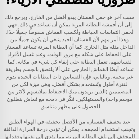
سبب آخر هو جعل الفستان يبدو أفضل من الخارج، ويرجع ذلك
إلى أن أقمشة البطانة المرنة يمكن أن تساعد في ذلك. فهي
تُخفي التماسات الخياطة وتُكسب القماش سقوطًا جميلًا جدًا.
وهذا أمر مهم لأن الفستان الجيد ينبغي أن يكون جميلًا من
الداخل مثله مثل الخارج. كما أن البطانة المرنة تساعد الفستان
على الحفاظ على شكله مع مرور الوقت. وعند غسل الأفراد
لفساتينهم، تعمل البطانة على إبقاء كل شيء في مكانه. كما
تساعد أيضًا القماش الخارجي على ألا يلتصق بالجسم بطريقة
غير محببة. وبالتالي، فإن الفساتين ذات البطانات الجيدة تدوم
لفترة أطول وتُستخدم بشكل أفضل، وهي ميزة لكل من
المصممين (الذين يريدون منك الاحتفاظ بملابسهم لأكثر من
موسم واحد) والمستهلكين. فكّر في دمجه مع
قماش بنطلون
للحصول على مظهر متناسق.
عند تجفيف الفستان، من الأفضل تجفيفه في الهواء الطلق
وتجنب استخدام المجفف. يمكن أن تؤدي درجة الحرارة الدافئة
للمجفف إلى تلف البطانة المرنة، مما يؤدي إلى تفتتها وفقدانها