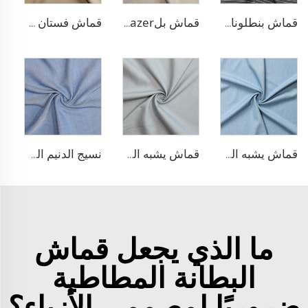
قماش بنطلونات بأسلوب التريكو من مادة TR
قماش بلazer يشبه الكتان من مادة TR
قماش فستان منسوج مزدوج من مادة TR
قماش يشبه الدنيم من مادة TR
قماش يشبه الدنيم المطاطي من مادة TR
نسيج الدنيم المشابه للبولي ليوسيل
ما الذي يجعل قماش
البطانة المطاطية
ضروريًا لمصممي الأزياء؟