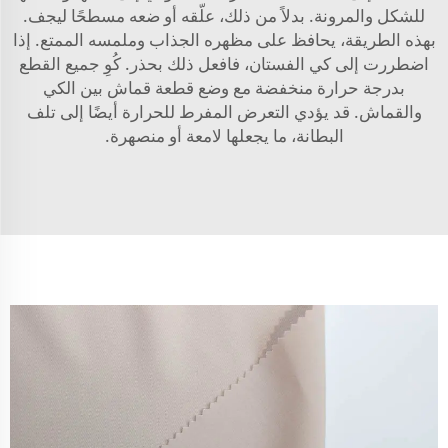
للشكل والمرونة. بدلاً من ذلك، علّقه أو ضعه مسطحًا ليجف.
بهذه الطريقة، يحافظ على مظهره الجذاب وملمسه الممتع. إذا
اضطررت إلى كي الفستان، فافعل ذلك بحذر. كُوِ جميع القطع
بدرجة حرارة منخفضة مع وضع قطعة قماش بين الكي
والقماش. قد يؤدي التعرض المفرط للحرارة أيضًا إلى تلف
البطانة، ما يجعلها لامعة أو منصهرة.