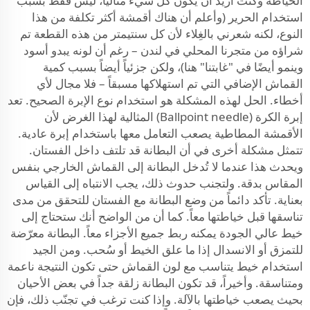
الخياطة وكنت أريد أن يكون كل شيء مثالياً، ليس فقط بسبب
استخدام الحرير (وأعلم أن هناك أقمشة أكثر تكلفة من هذا
النوع، لكنه شعرني بالغِلاء لأن كل سنتيمتر من هذه القطعة تم
شراؤه من متجرنا المحلي في لندن – رغم أن لونه يبدو أسود
وينمو أيضًا في "غابتنا" هنا)، ولكن جزئياً أيضاً بسبب كمية
القماش الإضافي التي تم استهلاكها مسبقاً – فلا مجال لأي
أخطاء. الحل لهذه المشكلة هو استخدام نوع الإبرة الصحيح. تعد
إبرة الكرة (Ballpoint needle) المثالية لهذا الغرض لأن
الأقمشة المطاطية يصعب التعامل معها باستخدام إبرة عادية.
تتمثل مشكلة أخرى في أن البطانة قد تلتف داخل الفستان.
ويحدث هذا عندما لا تُدخل البطانة إلى القماش الخارجي بنفس
المقاس بدقة. ولتجنب حدوث ذلك، يجب الانتباه إلى القياس
بعناية. تأكد دائماً من وضع البطانة مع الفستان للتحقق من مدى
تناسقها قبل خياطتها معاً. كما أن من الواضح أنك ستحتاج إلى
خيط عالي الجودة يمكنه ربط جميع الأجزاء معاً. البطانة معرّضة
للتمزق أو الانسدال إذا ما علق الخيط أو سُحب. ومن الجيد
استخدام خيط يتناسب مع لون القماش حتى تكون النتيجة ناعمة
ومتناسقة. وأخيراً، قد تكون البطانة زلقة جداً في بعض الأحيان
بحيث يصعب خياطتها بالآلة. وإذا كنت ترغب في تجنّب ذلك، فإن