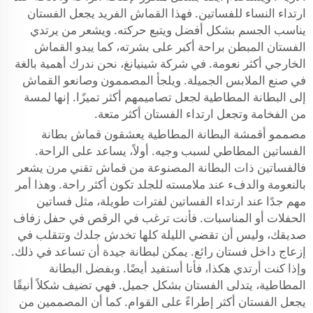
ارتداء النساء للفساتين. فهذا القماش الفريد يجعل الفستان
يناسب الجسم بشكل أفضل ويتبع حركته. ويشعر من يرتدي
الفستان المبطن براحة أكبر على بشرته، كما يبدو القماش
الخارجي أكثر نعومة. في شركة شينيانغ، نحن ندرك أهمية بالغة
في صنع الملابس الجميلة. ويلجأ المصممون وصانعو القماش
إلى البطانة المطاطية لجعل تصاميمهم أكثر تميزًا. إنها لمسة
من الفخامة وتجعل ارتداء الفستان أكثر متعة.
مصممو أقمشة البطانة المطاطية يعشقون قماش بطانة
الفساتين المطاطي لسبب وجيه. أولاً، يساعد على الراحة.
فالفساتين ذات البطانة المصنوعة من قماش تقني مرن يشعر
بالنعومة والدفء عند ملامسته للجلد تكون أكثر راحة. وهذا أمر
مهم جدًا عند ارتداء الفساتين لفترات طويلة، مثل فساتين
الحفلات أو المناسبات. فأنت ترغب في الرقص في حفل زفاف
صديقك، وليس أن تقضي الليلة كلها تخدش جلدك وتتقلب في
إزعاج داخل فستان رائع. يمكن لبطانة جيدة أن تساعد في ذلك.
وإذا كنت أرتدي هكذا، فأنا أستفيد أيضًا. وبفضل البطانة
المطاطية، يتدلى الفستان بشكل جميل. فهي تضيف شكلاً أنيقًا
يجعل الفستان أكثر إطراءً على القوام. كما أن المصممين من