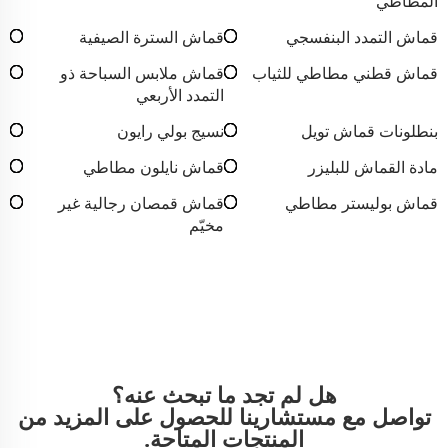
المطاطي
قماش التمدد البنفسجي
قماش السترة الصيفية
قماش قطني مطاطي للثياب
قماش ملابس السباحة ذو
التمدد الأربعي
بنطلونات قماش تويل
نسيج بولي رايون
مادة القماش للبليزر
قماش نايلون مطاطي
قماش بوليستر مطاطي
قماش قمصان رجالية غير
مخيّم
هل لم تجد ما تبحث عنه؟
تواصل مع مستشارينا للحصول على المزيد من
المنتجات المتاحة.