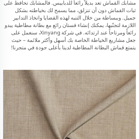
مشابك القماش تعد بديلاً رائعاً للدبابيس. فالمشابك تحافظ على
ثبات القماش دون أن تنزلق، مما يسمح لك بخياطته بشكل
جميل. وببساطة من خلال التنبه لهذه القضايا واتخاذ التدابير
اللازمة لتجنّبها، يمكنك إنشاء فستان رائع مع بطانة مطاطية يبدو
رائعاً ومرتاحاً عند ارتدائه. في شركة Xinyang، سنعمل على
جعل مشاريع الخياطة الخاصة بك أسهل وأكثر ملائمة – حيث
يتمتع قماش البطانة المطاطية لدينا بأعلى جودة في متجرنا!