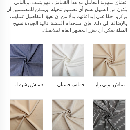
عشاق سهولة التعامل مع هذا القماش. فهو يتمدد، وبالتالي
يكون من السهل نسج أي تصميم تتخيله، ويمكن للمصممين أن
يركزوا حقًا على إبداعاتهم بدلًا من أن تعيق التفاصيل عملهم.
بالإضافة إلى ذلك، فإن استخدام أقمشة عالية الجودة
نسيج
البدلة
يمكن أن يعزز المظهر العام لملابسك.
قماش بولي رايون لسترة البلازر
قماش فستان مطاطي من البوليستر والرايون
قماش يشبه الدنيم من البوليستر والرايون