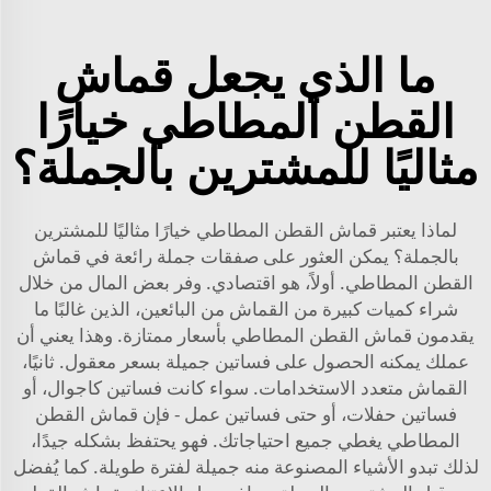
ما الذي يجعل قماش
القطن المطاطي خيارًا
مثاليًا للمشترين بالجملة؟
لماذا يعتبر قماش القطن المطاطي خيارًا مثاليًا للمشترين
بالجملة؟ يمكن العثور على صفقات جملة رائعة في قماش
القطن المطاطي. أولاً، هو اقتصادي. وفر بعض المال من خلال
شراء كميات كبيرة من القماش من البائعين، الذين غالبًا ما
يقدمون قماش القطن المطاطي بأسعار ممتازة. وهذا يعني أن
عملك يمكنه الحصول على فساتين جميلة بسعر معقول. ثانيًا،
القماش متعدد الاستخدامات. سواء كانت فساتين كاجوال، أو
فساتين حفلات، أو حتى فساتين عمل - فإن قماش القطن
المطاطي يغطي جميع احتياجاتك. فهو يحتفظ بشكله جيدًا،
لذلك تبدو الأشياء المصنوعة منه جميلة لفترة طويلة. كما يُفضل