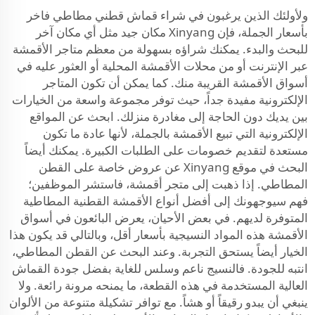
ولأولئك الذين يرغبون في شراء قماش قطني مطاطي فاخر
بأسعار الجملة، فإن Xinyang مكان جيد مثل أي مكان آخر
للبحث والبدء. يمكنك شراؤه بسهولة من معظم متاجر الأقمشة
عبر الإنترنت أو من محلات الأقمشة المحلية أو العثور عليه في
أسواق الأقمشة القريبة منك. كما يمكن أن تكون المتاجر
الإلكترونية مفيدة جداً، حيث توفر مجموعة واسعة من الخيارات
بين يديك دون الحاجة إلى مغادرة منزلك. ابحث عن المواقع
الإلكترونية التي تبيع الأقمشة بالجملة، لأنها عادة ما تكون
مستعدة لتقديم خصومات على الطلبات الكبيرة. يمكنك أيضاً
البحث في موقع Xinyang عن عروض خاصة على القطن
المطاطي. إذا ذهبت إلى متجر أقمشة، فاستشر الموظفين؛
فهم سيوجهونك إلى أفضل أنواع الأقمشة القطنية المطاطية
المتوفرة لديهم. في بعض الأحيان، يعرض البائعون في أسواق
الأقمشة هذه المواد النسيجية بأسعار أقل، وبالتالي قد يكون هذا
الخيار أيضاً يستحق التجربة. وعند البحث عن القطن المطاطي،
انتبه للجودة. فالنسيج ناعم وسلس للغاية بفضل جودة القماش
العالية المستخدمة في هذه القطعة، ما يمنحه مرونة رائعة. ولا
ينبغي أن يبدو رقيقاً أو هشاً. مع توافر تشكيلة متنوعة من الألوان