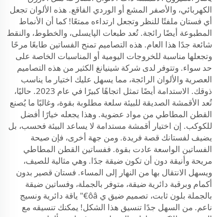
الكهربائي، والأصفر المشع أو الوردي الفاقع. هذه الألوان تجعل
أي فستان ملفتًا للنظر وتجعل ارتداءه ممتعًا! كما أن الأنماط
المطبوعة أيضًا رائجة. تُعد طبعات الپايسلی، والخطوط، والنقط
شائعة جدًا هذا العام. هذه التصاميم تمنح الفساتين طابعًا مرحًا
وتجعلها مناسبة للخروجات اليومية أو المناسبات الخاصة على
حد سواء. وتتوفر لدى شركة شينيانغ الكثير من هذه التصاميم
العصرية والألوان الرائجة، مما يسهل عليك اختيار ما يناسب
ذوقك. الاستدامة أيضًا تمثل اتجاهًا كبيرًا في عام 2023. حاليًا،
تُعد الأقمشة الصديقة للبيئة سلعة مطلوبة بقوة، وغالبًا ما يُصنع
القطن المطاطي من مواد عضوية. وهذا يجعله خيارًا أفضل
للكوكب. إن اختيار أقمشة مستدامة لا يساعد البيئة فحسب، بل
يضيف لفستانك قصة فريدة. ومن جهة أخرى، فإن صيحة
الفساتين الواسعة عادت بقوة. ففساتين القطن المطاطي
مريحة وأنيقة دون أن تكون ضيقة جدًا. وهي مثالية للصيف،
ويسهل الانتقال بها من النهار إلى المساء. فستان قصير بدون
أكمام وبرقبة دائرية ضيقة، متوفر بالجملة، وفساتين ضيقة
بالجملة بلون ثابت، تصميم ضيق ي ôâ€" ياقة دائرية ونسيج
ناعم. من السهل جدًا تنسيق هذا الشكل! يمكنك تنسيقه مع