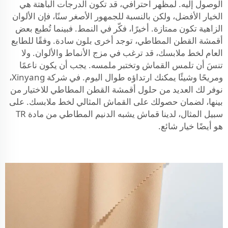
الوصول إليه. لمظهر احترافي، قد تكون الدرجات الباهتة هي
الخيار الأفضل، ولكن بالنسبة للجمهور الأصغر سنًا، فإن الألوان
الزاهية تكون ممتازة. أخيرًا، فكّر في النمط. فبينما تُطبع بعض
أقمشة القطن المطاطي، توجد أخرى بلون سادة. وفقًا للطابع
العام لخط ملابسك، قد ترغب في مزج الأنماط والألوان. ولا
تنسَ أن تلمس القماش وتختبر ملمسه. يجب أن يكون ناعمًا
ومريحًا وشيئًا يمكنك ارتداؤه طوال اليوم. في شركة Xinyang،
نوفر لك العديد من حلول أقمشة القطن المطاطي للاختيار من
بينها، لضمان حصولك على القماش المثالي لخط ملابسك. على
سبيل المثال، لدينا
قماش يشبه الدنيم المطاطي من مادة TR
هو أيضًا خيار شائع.