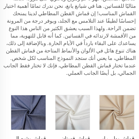
مثاليًا للفساتين. هنا في شيانغ يانغ، نحن ندرك تمامًا أهمية اختيار
القماش المناسب! إن قماش القطن المطاطي لدينا يمنحك
إحساسًا لطيفًا عند التلامس مع الجلد، ويوفر درجة من المرونة
تضمن الراحة. ولهذا السبب يعشق الكثير من الناس هذا النوع
من الأقمشة لارتدائه في الفساتين. كما أنه قابل للتهوية، مما
يساعدك على البقاء بارداً في الأيام الحارة. وبالإضافة إلى ذلك،
هناك تنوع هائل في الألوان والأنماط المتاحة من قماش القطن
المطاطي، ما يعني أنك ستجد النموذج المناسب لكل شخص.
عندما تختار قماش القطن المطاطي، فإنك لا تختار فقط الجانب
الجمالي، بل أيضًا الجانب العملي.
قماش بولي رايون لسترة البلازر
قماش فستان مطاطي من البوليستر والرايون
قماش يشبه الدنيم من البوليستر والرايون