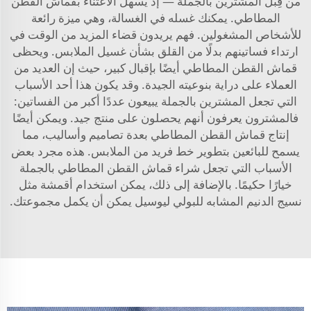
من قِبل المشترين بالجملة — إذ يسهل الاعتناء بقماش القطن
المطاطي. يمكنك غسله في الغسالة، وهي ميزة رائعة
للأشخاص المشغولين. فهم يريدون قضاء المزيد من الوقت في
ارتداء فساتينهم بدلًا من القلق بشأن غسيل الملابس. ويحظى
قماش القطن المطاطي أيضًا بإقبال كبير، حيث إن العديد من
العملاء على دراية بنوعيته الجيدة. وقد يكون هذا أحد الأسباب
التي تجعل المشترين بالجملة يبيعون عددًا أكبر من الفساتين:
فالمشترون يعرفون أنهم يحصلون على منتج جيد. ويمكن أيضًا
إنتاج قماش القطن المطاطي بعدة تصاميم وأساليب، مما
يسمح للبائعين بتطوير خط فريد من الملابس. هذه مجرد بعض
الأسباب التي تجعل شراء قماش القطن المطاطي بالجملة
خيارًا حكيمًا. بالإضافة إلى ذلك، يمكن استخدام أقمشة مثل
نسيج الدنيم المشابه للبولي ليوسيل
يمكن أن يكمل مجموعتك.