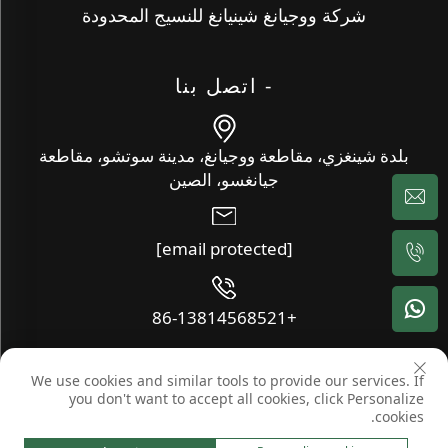
شركة ووجيانغ شينيانغ للنسيج المحدودة
- اتصل بنا
بلدة شينغزي، مقاطعة ووجيانغ، مدينة سوتشو، مقاطعة
جيانغسو، الصين
[email protected]
+86-13814568521
We use cookies and similar tools to provide our services. If
حقوق النشر © شركة ووجيانغ شينيانغ للنسيج المحدودة. جميع الحقوق
you don't want to accept all cookies, click Personalize
محفوظة -
المدونة
-
سياسة الخصوصية
cookies.