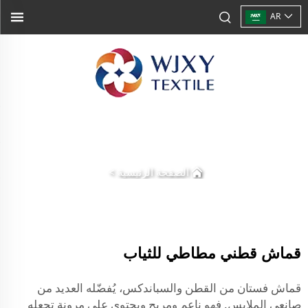
AR
الصفحة الرئيسية
>
قماش قطني مطاطي للثياب
قماش فستان من القطن والسباندكس، يُفضّله العديد من
صانعي الملابس. فهو ناعم ومريح ويحتوي على مرونة تجعله