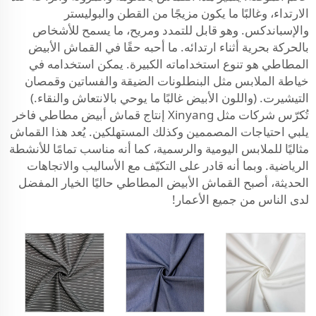
الارتداء، وغالبًا ما يكون مزيجًا من القطن والبوليستر
والإسباندكس. وهو قابل للتمدد ومريح، ما يسمح للأشخاص
بالحركة بحرية أثناء ارتدائه. ما أحبه حقًا في القماش الأبيض
المطاطي هو تنوع استخداماته الكبيرة. يمكن استخدامه في
خياطة الملابس مثل البنطلونات الضيقة والفساتين وقمصان
التيشيرت. (واللون الأبيض غالبًا ما يوحي بالانتعاش والنقاء.)
تُكرّس شركات مثل Xinyang إنتاج قماش أبيض مطاطي فاخر
يلبي احتياجات المصممين وكذلك المستهلكين. يُعد هذا القماش
مثاليًا للملابس اليومية والرسمية، كما أنه مناسب تمامًا للأنشطة
الرياضية. وبما أنه قادر على التكيّف مع الأساليب والاتجاهات
الحديثة، أصبح القماش الأبيض المطاطي حاليًا الخيار المفضل
لدى الناس من جميع الأعمار!