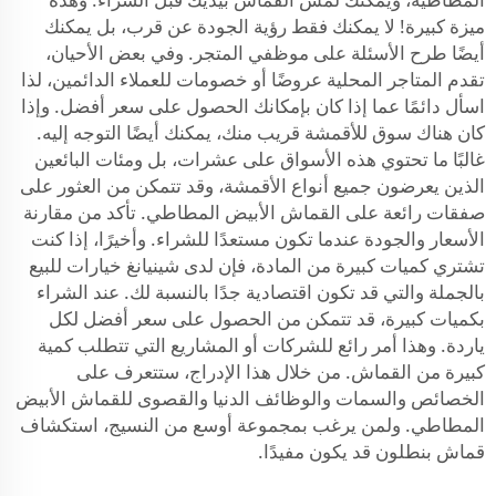
ميزة كبيرة! لا يمكنك فقط رؤية الجودة عن قرب، بل يمكنك
أيضًا طرح الأسئلة على موظفي المتجر. وفي بعض الأحيان،
تقدم المتاجر المحلية عروضًا أو خصومات للعملاء الدائمين، لذا
اسأل دائمًا عما إذا كان بإمكانك الحصول على سعر أفضل. وإذا
كان هناك سوق للأقمشة قريب منك، يمكنك أيضًا التوجه إليه.
غالبًا ما تحتوي هذه الأسواق على عشرات، بل ومئات البائعين
الذين يعرضون جميع أنواع الأقمشة، وقد تتمكن من العثور على
صفقات رائعة على القماش الأبيض المطاطي. تأكد من مقارنة
الأسعار والجودة عندما تكون مستعدًا للشراء. وأخيرًا، إذا كنت
تشتري كميات كبيرة من المادة، فإن لدى شينيانغ خيارات للبيع
بالجملة والتي قد تكون اقتصادية جدًا بالنسبة لك. عند الشراء
بكميات كبيرة، قد تتمكن من الحصول على سعر أفضل لكل
ياردة. وهذا أمر رائع للشركات أو المشاريع التي تتطلب كمية
كبيرة من القماش. من خلال هذا الإدراج، ستتعرف على
الخصائص والسمات والوظائف الدنيا والقصوى للقماش الأبيض
المطاطي. ولمن يرغب بمجموعة أوسع من النسيج، استكشاف
قماش بنطلون
قد يكون مفيدًا.