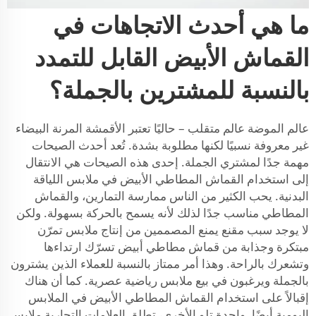
ما هي أحدث الاتجاهات في
القماش الأبيض القابل للتمدد
بالنسبة للمشترين بالجملة؟
عالم الموضة عالم متقلب – حاليًا تعتبر الأقمشة المرنة البيضاء
غير معروفة نسبيًا لكنها مطلوبة بشدة. تُعد أحدث الصيحات
مهمة جدًا لمشتري الجملة. إحدى هذه الصيحات هي الانتقال
إلى استخدام القماش المطاطي الأبيض في ملابس اللياقة
البدنية. يحب الكثير من الناس ممارسة التمارين، والقماش
المطاطي مناسب جدًا لذلك لأنه يسمح بالحركة بسهولة. ولكن
لا يوجد سبب مقنع يمنع المصممين من إنتاج ملابس تمرّن
مبتكرة وجذابة من قماش مطاطي أبيض تسرّك ارتداءها
وتشعرك بالراحة. وهذا أمر ممتاز بالنسبة للعملاء الذين يشترون
بالجملة ويرغبون في بيع ملابس رياضية عصرية. كما أن هناك
إقبالاً على استخدام القماش المطاطي الأبيض في الملابس
اليومية أيضًا. واحدة تلو الأخرى، تطلق العلامات التجارية ملابس