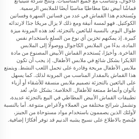
كاجوال، وتتناسب مع جميع المناسبات. وتُنتج شركة شينيانغ
قماشًا أبيض نقيًا مطاطيًا مناسبًا أيضًا للملابس الرسمية.
ويُستخدم هذا القماش في عدد من فساتين السهرة وفساتين
الكوكتيل. فهو لمسة أنيقة ومع ذلك لا يزال مريحًا جدًا لارتدائه
طوال اليوم. بالنسبة للبائعين بالتجزئة، تُعد هذه المرونة ميزة
كبيرة. إذ يمكنهم تخزين أي نوع من السلع باستخدام نفس
المادة، بدءًا من الملابس الكاجوال ووصولًا إلى الملابس
الفاخرة. وأخيرًا، يُستخدم القماش الأبيض المصنوع من مادة
اللايكرا بشكل شائع في ملابس الأطفال. إذ يجب أن تكون
ملابس الأطفال مريحة وقادرة على تحمل اللعب النشط. ويتمتع
هذا القماش بالمقدار المناسب من المرونة لذلك. كما يسهل
على البائعين بالتجزئة تصميم ملابس منسقة للأشقاء أو أزياء
بألوان وأنماط ممتعة للأطفال. الخلاصة: بشكل عام، تُعد
تطبيقات القماش الأبيض المطاطي في البيع بالتجزئة عديدة،
وتشمل شرائح مختلفة من العملاء ولأغراض متنوعة. أما بالنسبة
لأولئك الذين يصممون باستخدام مواد مستوحاة من الجينز،
فيُنصح بالاطلاع على
نسيج يشبه الدنيم
قد توفر أفكارًا إضافية.