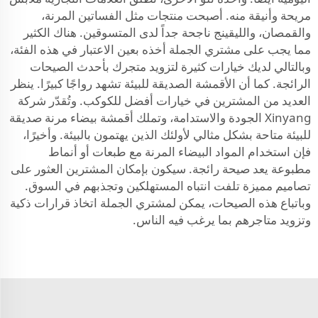
مريحة وأنيقة منه. أصبحت منتجات مثل الفساتين المرنة،
والقمصان، والليقينج ناجحة جداً لدى المتسوقين. هناك الكثير
مما يجب على مشتري الجملة أخذه بعين الاعتبار في هذه الفئة،
وبالتالي لديك خيارات كثيرة لتزويد متجرك بأحدث الصيحات
الرائجة. كما أن الأقمشة الصديقة للبيئة تشهد رواجًا كبيرًا. ينظر
العديد من المشترين في خيارات أفضل للكوكب. وتُقدّر شركة
Xinyang الجودة والاستدامة، وتملك أقمشة بيضاء مرنة صديقة
للبيئة متاحة بشكل مثالي لأولئك الذين يهتمون بالبيئة. وأخيرًا،
فإن استخدام المواد البيضاء المرنة مع طبعات أو أنماط
مطبوعة يعد صيحة رائجة. سيكون بإمكان المشترين العثور على
تصاميم مميزة تلفت انتباه المستهلكين وتجذبهم في السوق.
وباتباع هذه الصيحات، يمكن لمشتري الجملة اتخاذ قرارات ذكية
وتزويد متاجرهم بما يرغب فيه الناس.