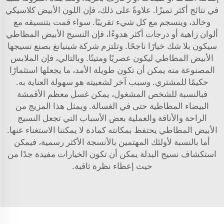
في نتائج أكثر تميزًا. علاوةً على ذلك، فإن اللون الأبيض كلاسيكي
وخالد، وينسجم مع كل شيء تقريبًا. سواء قمت بتنسيقه مع
ألوان زاهية أو درجات أكثر هدوءًا، فإن النسيج الأبيض المطاطي
سيكون بلا شك خيارًا ناجحًا. وتلتزم شركة شينيانغ بصنع نسيجها
الأبيض المطاطي ليكون عصريًا ومتينًا. وبالتالي، فإن الملابس
المصنوعة منه يمكن أن تكون طويلة الأمد، ما يجعلها استثمارًا
حكيمًا للمشتري. وسبب آخر لشعبيته هو سهولة العناية به.
فبالنسبة للشخص المشغول، يمكن غسل معظم الأقمشة
البيضاء المطاطية حتى في الغسالة. ويمثل هذا المزيج من
الراحة والأناقة والعملية بعض الأسباب التي تجعل النسيج
الأبيض المطاطي يحتفظ بمكانته كمادة لا يمكننا الاستغناء عنها.
أما بالنسبة لأولئك المهتمين بالأنسجة الأكثر رسمية، فيمكن
استكشاف
نسيج البدلة
يمكن أن تكون الخيارات مفيدة جدًا من
حيث إعطاء نظرة ثاقبة.