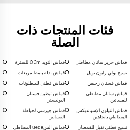
فئات المنتجات ذات
الصلة
قماش حرير ساتان مطاطي
قماش التويد OCm للسترة
نسيج بولي رايون تويل
قماش بدلة بنمط مربعات
قماش فستان رخيص
قماش قطني للبنطلونات
قماش ساتان مطاطي
قماش تبطين فستان
للفساتين
البوليستر
قماش النيلون الإسبانديكس
قماش جيرسي لخياطة
المطاطي باتجاهين
الفساتين
نسيج قطني ثقيل للقمصان
قماش السuede المطاطي