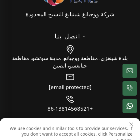
شركة ووجيانغ شينيانغ للنسيج المحدودة
- اتصل بنا
بلدة شينغزي، مقاطعة ووجيانغ، مدينة سوتشو، مقاطعة
جيانغسو، الصين
[email protected]
+86-13814568521
We use cookies and similar tools to provide our services. If
حقوق النشر © شركة ووجيانغ شينيانغ للنسيج المحدودة. جميع الحقوق
you don't want to accept all cookies, click Personalize
محفوظة -
المدونة
-
سياسة الخصوصية
cookies.