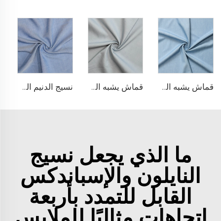
قماش يشبه الدنيم من مادة TR
قماش يشبه الدنيم المطاطي من مادة TR
نسيج الدنيم المشابه للبولي ليوسيل
ما الذي يجعل نسيج
النايلون والإسباندكس
القابل للتمدد بأربعة
اتجاهات مثاليًا للملابس