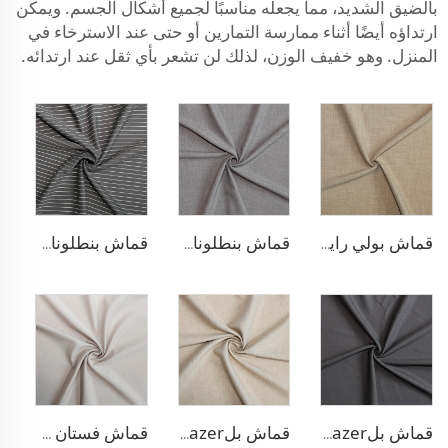
بالضيق الشديد، مما يجعله مناسبًا لجميع أشكال الجسم. ويمكن
ارتداؤه أيضًا أثناء ممارسة التمارين أو حتى عند الاسترخاء في
المنزل. وهو خفيف الوزن، لذلك لن تشعر بأي ثقل عند ارتدائه.
قماش بولي رايون مطاطي للبناطلين
قماش بنطلونات TR قابل للتمدد بأربعة اتجاهات
قماش بنطلونات بأسلوب التريكو من مادة TR
قماش بلazer مطاطي من مادة TR
قماش بلazer يشبه الكتان من مادة TR
قماش فستان منسوج مزدوج من مادة TR