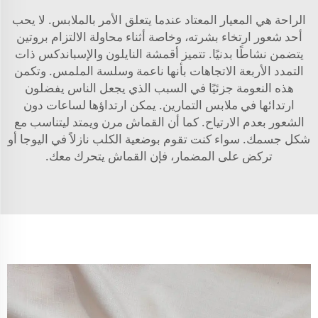
الراحة هي المعيار المعتاد عندما يتعلق الأمر بالملابس. لا يحب
أحد شعور ارتخاء بشرته، وخاصة أثناء محاولة الالتزام بروتين
يتضمن نشاطًا بدنيًا. تتميز أقمشة النايلون والإسباندكس ذات
التمدد الأربعة الاتجاهات بأنها ناعمة وسلسة الملمس. وتكمن
هذه النعومة جزئيًا في السبب الذي يجعل الناس يفضلون
ارتدائها في ملابس التمارين. يمكن ارتداؤها لساعات دون
الشعور بعدم الارتياح. كما أن القماش مرن ويمتد ليتناسب مع
شكل جسمك. سواء كنت تقوم بوضعية الكلب نازلاً في اليوجا أو
تركض على المضمار، فإن القماش يتحرك معك.