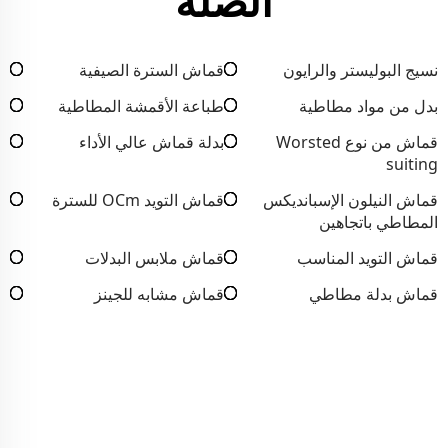
الصلة
نسيج البوليستر والرايون
قماش السترة الصيفية
بدل من مواد مطاطية
طباعة الأقمشة المطاطية
قماش من نوع Worsted
بدلة قماش عالي الأداء
suiting
قماش النيلون الإسبانديكس
قماش التويد OCm للسترة
المطاطي باتجاهين
قماش التويد المناسب
قماش ملابس البدلات
قماش بدلة مطاطي
قماش مشابه للجينز