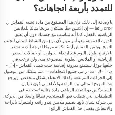
للتمدد بأربعة اتجاهات؟
بالإضافة إلى ذلك، فإن هذا المصنوع من مادة تشبه القماش ي
brbr رائعًا — إن الاثنين حقًا يشكلان مزيجًا مثاليًا للملابس
الرياضية بالفعل. كما أنه يتناسب مع جسمك دون أن يعيق
الدورة الدموية، وهو أمر مهم لأي نوع من النشاط البدني لتجنب
التهيج. ويتميز القماش أيضًا بكونه مريحًا لدرجة أنك ستشعر
بالارتياح طوال اليوم عند ارتداء الجوارب أو حمالات الصدر
الرياضية أو الملابس العلوية المصنوعة منه، ولن ترغب في
خلعها فورًا. ستتمتع بمرونة إضافية حيث يتمدد القماش - إ- ل -
ى - أ - ك - ث - ر في جميع الاتجاهات — مما يمكنّك من الوصول
إلى الحركات المرتفعة وكذلك الانحناء بشكل منخفض. ويرجع
هذا المزيج المثالي بين الراحة والأداء إلى كون نايلون
السباندكس ذو التمدد الرباعي مادة مثالية تُستخدم في
التطبيقات التي يتطلب فيها المستخدم نطاقًا واسعًا من الحركة.
في شركة شيان يانغ، نصمم ملابس تبدو رائعة وتُشعرك بالراحة
والانتعاش بفضل هذا القماش الرائع!