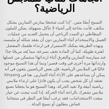
الرياضية؟
النسيج أيضًا متين. "إذا كنت شخصًا يمارس التمارين بشكل
مكثف، فأنت بحاجة إلى أشياء لا تتآكل بسهولة. يمكن للنيلون
المطاطي ذو التمدد الرباعي أن يتحمل العديد من عمليات
الغسل والاستخدام أثناء التمارين دون أن يفقد شكله أو ملمسه.
وبهذه الطريقة يمكنك الاستمرار في ارتداء طقمك المفضل
لفترة طويلة. كما أن المادة تجف بسرعة، مما يُعد مريحًا جدًا
عند ممارسة التمارين والتعرق أثناء ارتدائها! ستتمكن من غسلها
وارتدائها مرة أخرى في وقت قصير! وبما أن هذا النسيج موجود
غالبًا في الملابس الرياضية، فإن بعض الرياضيين يثقون في أنه
يمكن أن يساعدهم على الأداء أثناء التمارين. هنا في Xinyang
نعتقد أن كل شخص يجب أن يكون قادرًا على ارتداء ملابس
رياضية أنيقة ولا تقيد الحركة. وهذا النسيج هو ما يجعلنا نصنع
ملابس تشعرك بالراحة أثناء الحركة. إذا كنت تبحث عن خيار
متعدد الاستخدامات، فقد ترغب أيضًا في النظر في منتجاتنا
قماش بنطلون
أو
نسيج البدلة
.