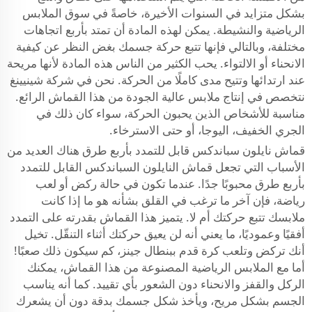
بشكل متزايد في السنوات الأخيرة، خاصةً في سوق الملابس
الرياضية والنشيطة. يمكن لهذه المادة أن تمتد بأربع اتجاهات
مختلفة، وبالتالي فإنها تتبع حركة جسمك بغض النظر عن كيفية
الانحناء أو الالتواء. يحب الكثير من الناس هذه المادة لأنها مريحة
عند ارتدائها وتتيح مدى كاملًا من الحركة. نحن في شركة شينيينغ
نتخصص في إنتاج ملابس عالية الجودة من هذا القماش الرائع.
مناسبة للأشخاص الذين يحبون الحركة، سواء كان ذلك في
الجري الخفيف، اليوجا، أو حتى الاسترخاء.
قماش نايلون سباندكس قابل للتمدد بأربع طرق هناك العديد من
الأسباب التي تجعل قماش النايلون السباندكس القابل للتمدد
بأربع طرق محبوبًا جدًا. عندما تكون في حالة ركض أو لعب
رياضة، فإن آخر ما ترغب في القلق بشأنه هو ما إذا كانت
ملابسك تتبع حركتك أم لا. يتميز هذا القماش بقدرته على التمدد
أفقيًا وعموديًا، ما يعني أنه لن يعيق حركتك أثناء التنقّل. تخيل
أنك تركض وتلعب كرة قدم ببنطال جينز، كم سيكون ذلك صعبًا!
أما مع الملابس الرياضية المصنوعة من هذا القماش، يمكنك
الركل والقفز والانحناء دون الشعور بأي تقييد. كما أنه يناسب
الجسم بشكل مريح، ويأخذ شكل جسمك بدقة دون أن يشعرك