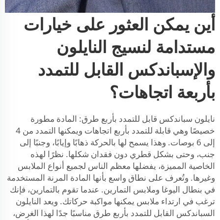
أين يمكن العثور على خيارات
مستدامة لنسيج النايلون
والإسباندكس القابل للتمدد
بأربعة اتجاهات؟
نايلون سباندكس قابل للتمدد بأربع طرق: المادة مطورة
خصيصًا وهي قابلة للتمدد بأربع اتجاهات ويمكنها التمدد من 4
إلى 6 بوصات. وهذا يسمح لها بالحركة ذهابًا وإيابًا، وجنبًا إلى
جنب، وحتى بشكل قطري دون فقدان شكلها. نظرًا لهذه
الخاصية المميزة، يفضلها معظم الناس لجميع أنواع الملابس
وغيرها. وتُعرف على نطاق واسع بأنها المادة المرنة المستخدمة
في بنطال اليوغا وملابس التمارين. عندما تقوم بالتمارين، فإنك
ترغب في ارتداء ملابس يمكنها مواكبة حركاتك. ويعد النايلون
السباندكس القابل للتمدد بأربع طرق مناسبًا جدًا لهذا الغرض،