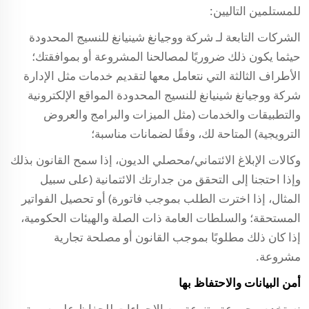
للمستلمين التاليين:
الشركات التابعة لـ
شركة ووجيانغ شينيانغ للنسيج المحدودة
حيثما يكون ذلك ضروريًا لمصالحنا المشروعة أو بموافقتك؛
الأطراف الثالثة التي نتعامل معها لتقديم خدمات مثل الإدارة
شركة ووجيانغ شينيانغ للنسيج المحدودة
المواقع الإلكترونية
والتطبيقات والخدمات (مثل الميزات والبرامج والعروض
الترويجية) المتاحة لك، وفقًا لضمانات مناسبة؛
وكالات الإبلاغ الائتماني/محصلي الديون، إذا سمح القانون بذلك
وإذا احتجنا إلى التحقق من جدارتك الائتمانية (على سبيل
المثال، إذا اخترت الطلب بموجب فاتورة) أو تحصيل الفواتير
المستحقة؛ والسلطات العامة ذات الصلة والهيئات الحكومية،
إذا كان ذلك مطلوبًا بموجب القانون أو مصلحة تجارية
مشروعة.
أمن البيانات والاحتفاظ بها
نستخدم مجموعة متنوعة من الإجراءات للحفاظ على سرية