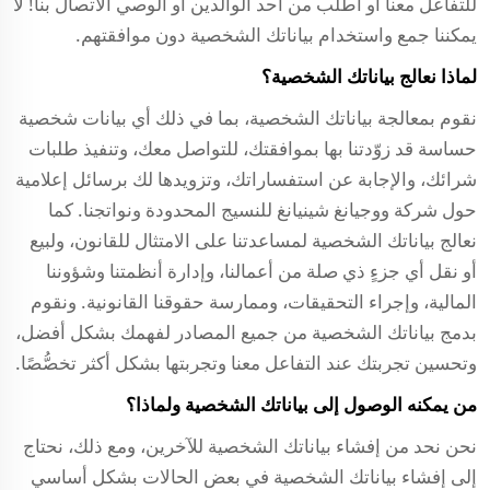
للتفاعل معنا أو اطلب من أحد الوالدين أو الوصي الاتصال بنا! لا
يمكننا جمع واستخدام بياناتك الشخصية دون موافقتهم.
لماذا نعالج بياناتك الشخصية؟
نقوم بمعالجة بياناتك الشخصية، بما في ذلك أي بيانات شخصية
حساسة قد زوّدتنا بها بموافقتك، للتواصل معك، وتنفيذ طلبات
شرائك، والإجابة عن استفساراتك، وتزويدها لك برسائل إعلامية
حول
شركة ووجيانغ شينيانغ للنسيج المحدودة
ونواتجنا. كما
نعالج بياناتك الشخصية لمساعدتنا على الامتثال للقانون، ولبيع
أو نقل أي جزءٍ ذي صلة من أعمالنا، وإدارة أنظمتنا وشؤوننا
المالية، وإجراء التحقيقات، وممارسة حقوقنا القانونية. ونقوم
بدمج بياناتك الشخصية من جميع المصادر لفهمك بشكل أفضل،
وتحسين تجربتك عند التفاعل معنا وتجربتها بشكل أكثر تخصُّصًا.
من يمكنه الوصول إلى بياناتك الشخصية ولماذا؟
نحن نحد من إفشاء بياناتك الشخصية للآخرين، ومع ذلك، نحتاج
إلى إفشاء بياناتك الشخصية في بعض الحالات بشكل أساسي