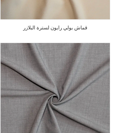
قماش بولي رايون لسترة البلازر