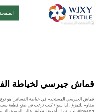
الصفحة 
الصفحة الرئيسية
>
قماش جيرسي لخياطة الف
قماش الجيرسي المستخدم في خياطة الفساتين هو نوع من ا
مقاوم للتمزق. لذا سواء كنت ترغب في صنع قطعة بسيطة 
Xinyang، نحن ندرك أهمية القماش عالي الجودة بالنسبة لتصاميمك. ولهذا السبب نوفر قماش جيرسي فاخر يمكنه تحويل أفكارك إلى واقع ملموس.