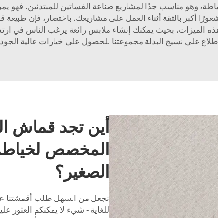
اطة، وهو مناسب جدًا لمشاريع صناعة الفساتين للمبتدئين. فهو يمر ب
رًا أكبر بالثقة أثناء العمل على مشاريعك. باختصار، فإن طبيعة قم
الميزات، بحيث يمكنك إنشاء ملابس رائعة يرغب الناس في ارتدائها
اطلاع على
نسيج البدلة
مجموعتنا للحصول على خيارات عالية الجودة
أين تجد قماش ا
المخصص لخياطة 
الصغير؟
نجعل من السهل طلب أقمشتنا عبر 
للغاية - شيء لا يمكنكم العثور عل