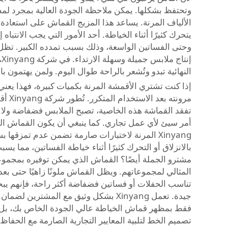
وتحتفظ بشكلها. يمكن ملاحظة الجودة العالية بمجرد لمس
الألياف المرنة. يساعد هذا المزيج القماش على استعادة 
يتحرك كثيرًا أثناء الخياطة. أحد الأمور التي يجب الانتب
وحتى الفساتين الواسعة، وذلك بسبب تمدده الكبير. تظل 
إ
النهائية تبدو وتُشعر بالراحة طوال اليوم. ولمن يهتمون با
إذا كنت تشتري الأقمشة المرنة بكميات كبيرة، فهذا يعني 
مرون
تفقد القماشة هذه الخاصية، تصبح الملابس فضفاضة ولا تن
أمر سيئ لأي عمل تجاري. كما ينبغي أن يكون القماش الجي
Xinyang المرنة لاختبارات صارمة تضمن عدم تمزق
المثالي لمجموعاتهم. ويظل القماش ملونًا زاهيًا حتى بع
جيدة. تعمل Xinyang بشكل وثيق مع المش
فقط بمظهر قماش الخياطة عالي الجودة الخاص بك، بل ب
تصميم الخط لتلبية المعايير التجارية الصارمة مع الحفاظ