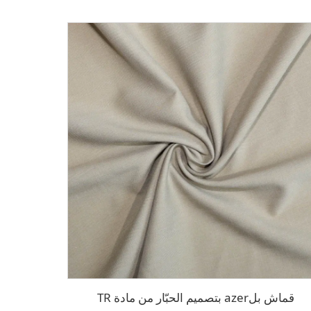
قماش بلazer بتصميم الحبّار من مادة TR