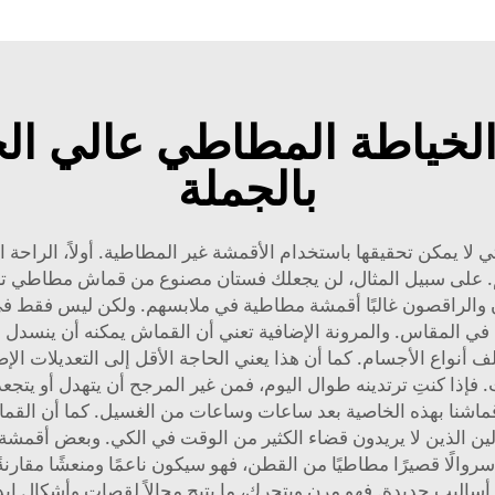
خياطة المطاطي عالي الجو
بالجملة
تي لا يمكن تحقيقها باستخدام الأقمشة غير المطاطية. أولاً، الرا
. على سبيل المثال، لن يجعلك فستان مصنوع من قماش مطاطي تشعر
ون والراقصون غالبًا أقمشة مطاطية في ملابسهم. ولكن ليس فقط في
ة في المقاس. والمرونة الإضافية تعني أن القماش يمكنه أن ينسدل 
نواع الأجسام. كما أن هذا يعني الحاجة الأقل إلى التعديلات الإض
 فإذا كنتِ ترتدينه طوال اليوم، فمن غير المرجح أن يتهدل أو يتجعد
رص على أن يحتفظ قماشنا بهذه الخاصية بعد ساعات وساعات من الغسيل. كما أ
ين الذين لا يريدون قضاء الكثير من الوقت في الكي. وبعض أقمشة 
روالًا قصيرًا مطاطيًا من القطن، فهو سيكون ناعمًا ومنعشًا مقارن
يب جديدة. فهو مرن ويتحرك، ما يتيح مجالاً لقصات وأشكال إبداع