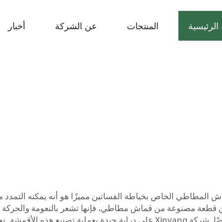
الرئيسية
المنتجات
عن الشركة
أخبار
ش المطاطي الخاص بخياطة الفساتين مميزًا هو أنه يمكنه التمدد 
رتدين قطعة مصنوعة من قماش مطاطي، فإنها تشعر بالنعومة والحركة ا
لأن الناس يرغبون في شيء يبدو جميلًا ويُشعر بالراحة أيضًا. شركة Xinyang على د