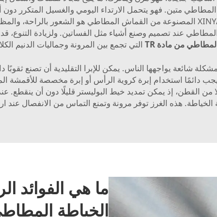
 المطاطي متين. فهو يتحمل الارتداء اليومي والغسيل المتكرر دون أن
يجعل الملابس تدوم لفترة أطول. ارتداء ملابس XINYANG المصنوعة من القماش المطاطي هو الشع
لمطاطي عند تصميم وصنع أشياء مثل الفساتين. ولزيادة التنوع، ق
المطاطي من مادة TR
التي تجمع بين المرونة وجماليات الدنيم الكلا
كلة شائعة يواجهها الناس. يمكن للإبرا التقليدية أن تصنع ثقوبً
يجب دائمًا استخدام إبرة كروية الرأس أو إبرة مخصصة للأقمشة 
ًا من القطن، إذ يمكن تمديد خيط البوليستر قليلًا دون أن ينقطع. ع
 الخياطة. هذه الغرز توفر مرونة وتمنع التماس من الانفصال عند ارت
ما هي الفوائد ا
الخياطة المطاط