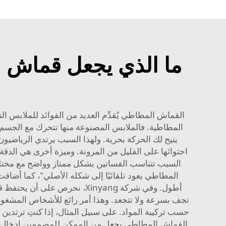
ما الذي يجعل قماش ال
القماش المطاطي يُقدِّم العديد من الفوائد للملابس ال
المطاطية. فالملابس المصنوعة منها تتحرك مع الجسم
يتيح لك الحركة بحرية. ولهذا السبب يرتدي الرياضي
احتوائها على القليل من المرونة. وميزة أخرى هي الدق
السبب تتناسب الفساتين بشكل ممتاز وواضح مع مختلف أ
المطاطي يعود تلقائيًا إلى شكله الأصلي"، كما أضافت.
أطول. وفي شركة Xinyang، نح
تجف بسرعة ولا تتجعد. وهذا أمر رائع للأشخاص المشغول
حسب تركيبة المواد. على سبيل المثال، إذا كنتِ ترتدين س
القماش المطاطي يجعل من الممكن للمصممين إدخال أسال