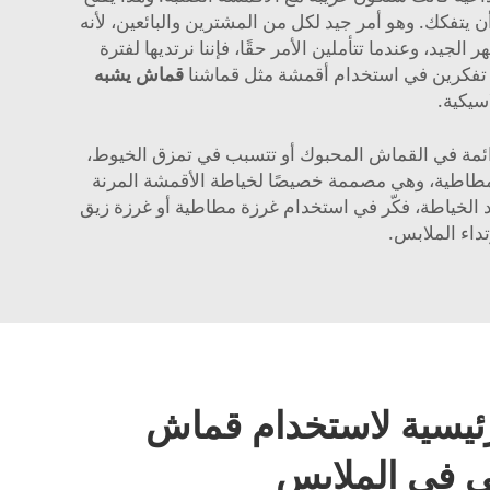
 يتفكك. وهو أمر جيد لكل من المشترين والبائعين، لأنه
ور بالراحة، والمظهر الجيد، وعندما تتأملين الأمر حقًا، فإننا نرتديها لفترة
د تفكرين في استخدام أقمشة مثل قماشنا
قماش يشبه
سيكية.
ا دائمة في القماش المحبوك أو تتسبب في تمزق الخيوط،
المطاطية، وهي مصممة خصيصًا لخياطة الأقمشة المرنة
ند الخياطة، فكّر في استخدام غرزة مطاطية أو غرزة زيق
داء الملابس.
لرئيسية لاستخدام قماش
ي في الملابس