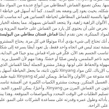
ها. يمكن تصنيع القماش المطاطي من أنواع عديدة من المواد مثل 
شكله، بحيث يعود إلى وضعه بعد التمدد. كما أنه أسهل في خياطة ال
اه إليها بالنسبة للقماش المطاطي لخياطة الفساتين هي أنه مناسب للع
الألوان الزاهية زاهية، ولا يتجعد القماش بسهولة. مما يجعله الخ
نتاج ملابس جميلة وسهلة الارتداء. في شركة Xinyang، نحرص على أن يحتوي كل يارد من القماش
لمواد المبتكرة، نحن نقدم أيضًا
قماش فستان مطاطي من البوليستر
أنك تحتاج إلى شيء يؤدي أداءً موثوقًا في كل مرة. يحتاج المشترون
ته بعد الاستخدام المتكرر. تُطور شركة Xinyang أقمشة تمتد ليس في اتجاه واحد فقط، بل تعود أ
اسب الجسم بعد الآن. فكّر في شراء قماش يبدو جيدًا في البداية، و
د ناعم الملمس، وليس صلبًا أو خشنًا. وهذا مهم لأن العميل يريد
ها بسهولة والحفاظ على لونها. ويقدّر مشترو الجملة أيضًا القماش 
بالانزلاق أو التحرك كثيرًا أثناء خياطة الفساتين، مما يسبب الإرباك. لك
مشترو الجملة أيضًا؟ القما
د الغسيل المتكرر. ويبحث مشترو الكميات الكبيرة عن أقمشة تناسب
تناسب الحفلات أو فساتين فضفاضة أكثر راحة، فإنهم يبحثون 
ترين لضمان تسليم الطلبات في الوقت المحدد وبالمواصفات المتوقعة. وهذا ي
أدائه وطول عمره وقدرته على مساعدة الشركات على النمو. على س
 على الراحة.