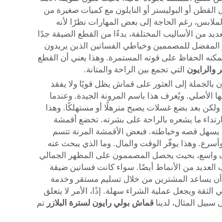
القطن أو البوليستر أو النايلون مع كميات صغيرة من
ملابس، رغم الحاجة إلى بعض المهارات نظرًا لأنه
ديد من الأساليب المختلفة، بدءًا من القطع الضيقة جدًا
يار المفضل للمصممين وخياطي الفساتين الذين يريدون
 على خاصية المرونة ويمكنه الحفاظ على قوته المستمرة. وهذا يعني أن القطع
 والرايون
التي تجمع بين الراحة والمتانة.
 بالجملة إلى العثور على قماش يظل قويًا ولا يفقد
يضًا بسرعة إلى شكلها الأصلي. ويُعرف هذا باسم المرونة الجيدة. وعندما
لكن بعد بضع غسلات يصبح مترهلًا أو مستهلكًا. وهذا
 ارتداء ما يشعره بالراحة على بشرته. تخضع أقمشة
الذي يسهل قصه وخياطته. فبعض الأقمشة المرنة تتسم
ن مواد Xinyang تكون ثابتة، ما يجعل الخياطة أسهل وأسرع. وهذا يوفّر الوقت والمال. وما الذي يبحث عنه
ش الذي يمكن توفيره بمجموعة متنوعة من الألوان والأنماط. ويمكن لشركة Xinyang تلبية طيف واسع، بحيث يحصل المصممون على المظهر الجمالي
 العديد من الأنماط أيضًا. سواء كانت فساتين ضيقة
عن القماش المرن من Xinyang. وأخيرًا، يمكن للمورد الجيد أن يساعد المشترين من خلال تسليم مستقر وخدمة
بني الثقة ويجعل عملية الشراء سهلة. إذًا، الأمر لا يتعلق
بيل المثال، لدينا
قماش بولي رايون لسترة البلازر
تم