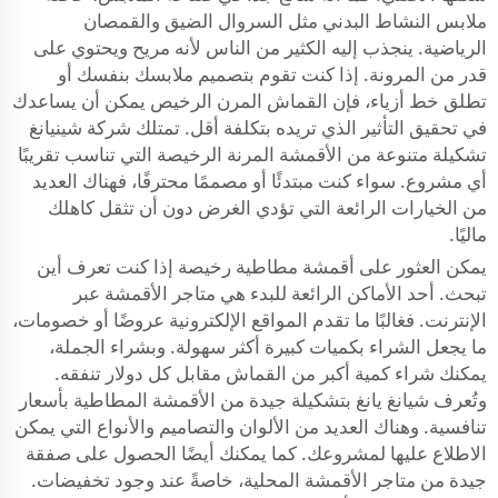
ملابس النشاط البدني مثل السروال الضيق والقمصان
الرياضية. ينجذب إليه الكثير من الناس لأنه مريح ويحتوي على
قدر من المرونة. إذا كنت تقوم بتصميم ملابسك بنفسك أو
تطلق خط أزياء، فإن القماش المرن الرخيص يمكن أن يساعدك
في تحقيق التأثير الذي تريده بتكلفة أقل. تمتلك شركة شينيانغ
تشكيلة متنوعة من الأقمشة المرنة الرخيصة التي تناسب تقريبًا
أي مشروع. سواء كنت مبتدئًا أو مصممًا محترفًا، فهناك العديد
من الخيارات الرائعة التي تؤدي الغرض دون أن تثقل كاهلك
ماليًا.
يمكن العثور على أقمشة مطاطية رخيصة إذا كنت تعرف أين
تبحث. أحد الأماكن الرائعة للبدء هي متاجر الأقمشة عبر
الإنترنت. فغالبًا ما تقدم المواقع الإلكترونية عروضًا أو خصومات،
ما يجعل الشراء بكميات كبيرة أكثر سهولة. وبشراء الجملة،
يمكنك شراء كمية أكبر من القماش مقابل كل دولار تنفقه.
وتُعرف شيانغ يانغ بتشكيلة جيدة من الأقمشة المطاطية بأسعار
تنافسية. وهناك العديد من الألوان والتصاميم والأنواع التي يمكن
الاطلاع عليها لمشروعك. كما يمكنك أيضًا الحصول على صفقة
جيدة من متاجر الأقمشة المحلية، خاصةً عند وجود تخفيضات.