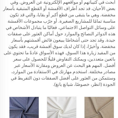
ابحث في كتيباتهم أو مواقعهم الإلكترونية عن العروض. وفي
بعض الأحيان، قد تجد أطراف الأقمشة أو القطع المتبقية بأسعار
مخفضة. وهي ما يتبقى من قطع أكبر أو بقايا، والتي قد تكون
مناسبة تمامًا للمشاريع الصغيرة. أو جرّب مجموعات الأقمشة
على وسائل التواصل الاجتماعي. فغالبًا ما يتبادل الأشخاص في
هذه الدوائر النصائح والموارد حول أماكن العثور على صفقات
جيدة. وقد تجد حتى أشخاصًا يبيعون فائض أقمشتهم بأسعار
مخفضة. وأخيرًا، إذا كان لديك سوق أقمشة قريب، فقد يكون
من المفيد زيارة هذا السوق. فهذه الأسواق عادةً ما تحتوي على
بائعين متعددين، ويمكنك التفاوض قليلًا للحصول على سعر
أفضل. المهم هو البحث عن العروض ومقارنة الأسعار عبر
مصادر مختلفة. استخدم مهارتك في الاستفادة من الموارد،
وستتمكن من العثور على أفضل الصفقات دون التفريط في
الجودة (انظر، خصوصًا، شيانغ يانغ).