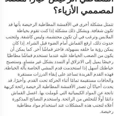
لمصممي الأزياء؟
تتمثل مشكلة أخرى في الأقمشة المطاطية الرخيصة بأنها قد
تكون شفافة. ويشكل ذلك مشكلة إذا كنت تقوم بخياطة
الملابس وترغب في أن تكون محتشمة، وليس كاشفة. ولتجنب
حدوث ذلك، ارفع القماش أمام الضوء قبل الشراء. إذا كان
يمكن رؤية ما خلفه بسهولة، فاختر قماشًا آخر. كما يمكن أن
يكون من الصعب الخياطة عليه عندما تستخدم قماشًا مطاطيًا
رخيصًا يميل إلى الانزلاق أو التمدد بشكل غير متساوٍ. وستصبح
خياطتك أسهل إذا استخدمت قدم المشي الخاصة بآلة الخياطة.
فهذه القدم الفريدة تساعد على إبقاء الدرزات مستقرة
والحافات مستقيمة تمامًا أثناء الحركة تحت القدم. وأخيرًا، قد
يحدث أحيانًا أن تصدر الأقمشة المطاطية الرخيصة رائحة كريهة
ناتجة عن المواد الكيميائية التي عُوملت بها. اغسل القماش
دائمًا أولًا للتخلص من الرائحة. واستخدم النصائح المذكورة
أعلاه لتجنب هذه المشكلات عند استخدام مواد مطاطية
رخيصة.