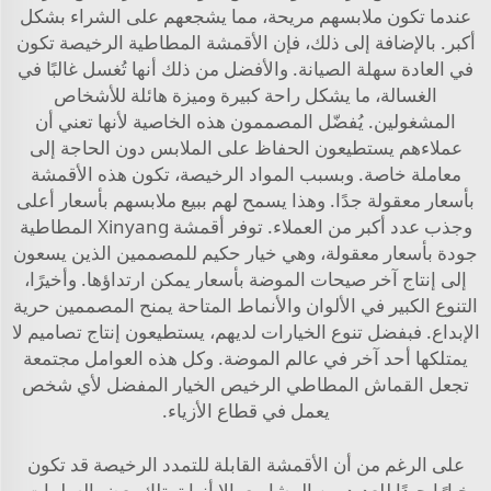
عندما تكون ملابسهم مريحة، مما يشجعهم على الشراء بشكل
أكبر. بالإضافة إلى ذلك، فإن الأقمشة المطاطية الرخيصة تكون
في العادة سهلة الصيانة. والأفضل من ذلك أنها تُغسل غالبًا في
الغسالة، ما يشكل راحة كبيرة وميزة هائلة للأشخاص
المشغولين. يُفضّل المصممون هذه الخاصية لأنها تعني أن
عملاءهم يستطيعون الحفاظ على الملابس دون الحاجة إلى
معاملة خاصة. وبسبب المواد الرخيصة، تكون هذه الأقمشة
بأسعار معقولة جدًا. وهذا يسمح لهم ببيع ملابسهم بأسعار أعلى
وجذب عدد أكبر من العملاء. توفر أقمشة Xinyang المطاطية
جودة بأسعار معقولة، وهي خيار حكيم للمصممين الذين يسعون
إلى إنتاج آخر صيحات الموضة بأسعار يمكن ارتداؤها. وأخيرًا،
التنوع الكبير في الألوان والأنماط المتاحة يمنح المصممين حرية
الإبداع. فبفضل تنوع الخيارات لديهم، يستطيعون إنتاج تصاميم لا
يمتلكها أحد آخر في عالم الموضة. وكل هذه العوامل مجتمعة
تجعل القماش المطاطي الرخيص الخيار المفضل لأي شخص
يعمل في قطاع الأزياء.
على الرغم من أن الأقمشة القابلة للتمدد الرخيصة قد تكون
خيارًا جيدًا للعديد من المشاريع، إلا أنها تمتلك بعض السلبيات.