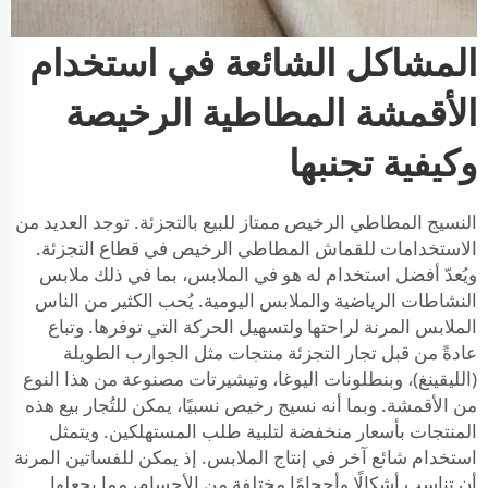
المشاكل الشائعة في استخدام
الأقمشة المطاطية الرخيصة
وكيفية تجنبها
النسيج المطاطي الرخيص ممتاز للبيع بالتجزئة. توجد العديد من
الاستخدامات للقماش المطاطي الرخيص في قطاع التجزئة.
ويُعدّ أفضل استخدام له هو في الملابس، بما في ذلك ملابس
النشاطات الرياضية والملابس اليومية. يُحب الكثير من الناس
الملابس المرنة لراحتها ولتسهيل الحركة التي توفرها. وتباع
عادةً من قبل تجار التجزئة منتجات مثل الجوارب الطويلة
(الليقينغ)، وبنطلونات اليوغا، وتيشيرتات مصنوعة من هذا النوع
من الأقمشة. وبما أنه نسيج رخيص نسبيًا، يمكن للتُجار بيع هذه
المنتجات بأسعار منخفضة لتلبية طلب المستهلكين. ويتمثل
استخدام شائع آخر في إنتاج الملابس. إذ يمكن للفساتين المرنة
أن تناسب أشكالًا وأحجامًا مختلفة من الأجسام، مما يجعلها