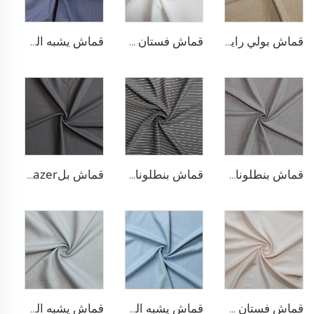
قماش بولي رايون مطاطي للبناطلين
قماش فستان مطاطي من البوليستر والرايون
قماش يشبه الدنيم من البوليستر والرايون
قماش بنطلونات TR قابل للتمدد بأربعة اتجاهات
قماش بنطلونات بأسلوب التريكو من مادة TR
قماش بلazer مطاطي من مادة TR
قماش فستان من الليوسيل 100% يشبه الكتان
قماش يشبه الدنيم من مادة TR
قماش يشبه الدنيم المطاطي من مادة TR