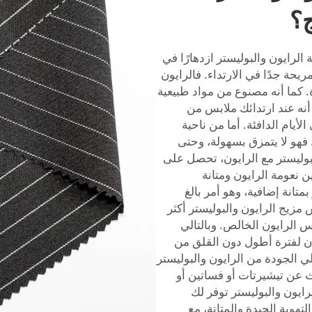
ج؟
لرايون والبوليستر ازدهارًا في
حة جدًا في الارتداء. فالرايون
 كما أنه مصنوع من مواد طبيعية
 أنه عند ارتدائك ملابس من
لأيام الدافئة. أما من ناحية
فهو لا يتمزق بسهولة، وحتى
لبوليستر مع الرايون، تحصل على
ن نعومة الرايون ومتانة
تانة إضافية، وهو أمر بالغ
س مزيج الرايون والبوليستر أكثر
بس الرايون الخالص. وبالتالي
ان لفترة أطول دون القلق من
في إنتاج مزيج عالي الجودة من الرايون والبوليستر
ث عن تيشيرتات أو فساتين أو
ايون والبوليستر توفر لك
تهوية الجيدة والمتانة، مع