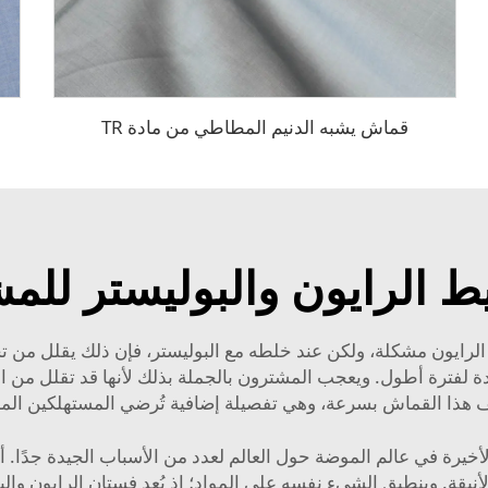
قماش يشبه الدنيم المطاطي من مادة TR
ط الرايون والبوليستر للم
لرايون مشكلة، ولكن عند خلطه مع البوليستر، فإن ذلك يقلل من تج
لفترة أطول. ويعجب المشترون بالجملة بذلك لأنها قد تقلل من الوقت
 هذا القماش بسرعة، وهي تفصيلة إضافية تُرضي المستهلكين الم
لأخيرة في عالم الموضة حول العالم لعدد من الأسباب الجيدة جدًا. أو
يقة. وينطبق الشيء نفسه على المواد؛ إذ يُعد فستان الرايون والبو