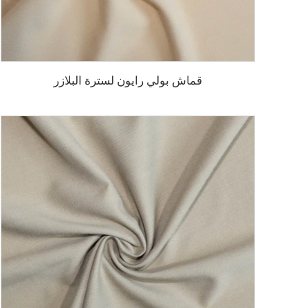
قماش بولي رايون لسترة البلازر