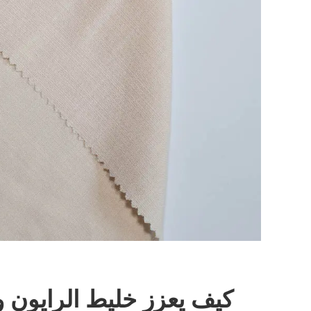
كيف يعزز خليط الرايون و