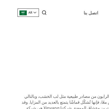
اتصل بنا
AR
 الرايون من مصادر طبيعية مثل لب الخشب، وبالتالي
، فإنها تُشكّل قماشًا يتمتع بالعديد من المزايا. وقد
اكتسب هذا المزيج شهرة واسعة ويُستخدم في العديد من خطوط الملابس، مما جعله يتمتع بقاعدة جماهيرية قوية بين المشترين وعشاق الموضة. شركتنا Xinyang هي شركة