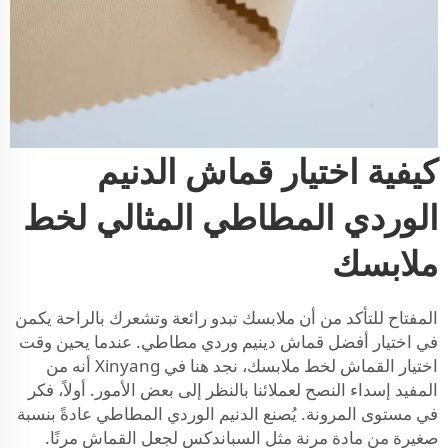
كيفية اختيار قماش الدنيم
الوردي المطاطي المثالي لخط
ملابسك
المفتاح للتأكد من أن ملابسك تبدو رائعة وتشعرك بالراحة يكمن
في اختيار أفضل قماش دينيم وردي مطاطي. عندما يحين وقت
اختيار القماش لخط ملابسك، نجد هنا في Xinyang أنه من
المفيد إسداء النصح لعملائنا بالنظر إلى بعض الأمور. أولاً، فكر
في مستوى المرونة. يُصنع الدنيم الوردي المطاطي عادةً بنسبة
صغيرة من مادة مرنة مثل السباندكس لجعل القماش مرنًا.