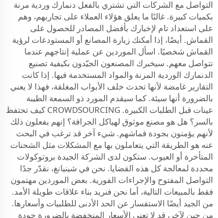
التواصل مع الشركات التي تشتري بالفعل دنمارك وردية مرنة
بكميات كبيرة. غالبًا ما يعلق هؤلاء العملاء على تجاربهم، وهم
على استعداد تام لإخبارك بأفضل المصادر للحصول على
القماش. أيضًا، إذا أمكنك زيارة المصانع أو المستودعات لرؤية
القماش شخصيًا. اسأل الموردين عن عملية إنتاجهم عندما
تتواصل معهم. سيخبرك المصنعون الجيّدون بكيفية تصنيع
الدنمارك الوردية المرنة والمواد المستخدمة فيها. إذا كانت
التقارير غامضة لأنها تحدث خلف الأبواب المغلقة، فهذا لا يعني
بالضرورة أنها سيئة. كما سيقدم المورد ذو السمعة الطيبة
عينات قبل الطلبات الكبيرة. CROWDSOURCING كيف تحتفظ
بالسر؟ هل هو مصنع موثوق لهياكل الجرافة؟ إنهم يفعلون ذلك
لأنهم يؤمنون بجودة قماشهم. شيء آخر قد ترغب في البحث
عنه هو الطريقة التي يتعاملون بها مع المشكلات مثل الشحنات
المتأخرة أو العيوب. ستكون لدى الشركة الجيدة بروتوكولات
محددة لمعالجة كل هذه القضايا. نحن في شينيانغ، نقدّر جدًا
التواصل المفتوح والإجراءات الفورية. بعض الموردين مهتمون
فقط بالمبيعات التالية، أما نحن فنريد بناء علاقات طويلة الأمد.
من الجيد أيضًا الاستفسار عن الحد الأدنى للطلبيات وأسعارها.
من حين لآخر، قد لا تعني الأسعار المنخفضة بالضرورة جودة