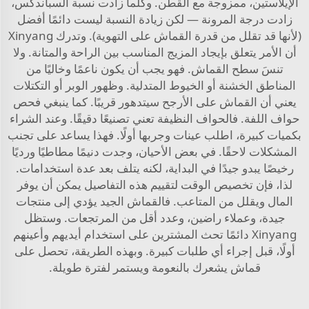
الإيلاستين، ممزوجة مع القطن. وكلما زادت نسبة السباندكس،
زادت درجة المرونة — لكن زيادة النسبة ليست دائمًا أفضل
(لأنها قد تقلل من قدرة القماش على التهوية). وتدرك Xinyang
أن الأمر يتعلق بإيجاد المزيج المناسب بين الراحة والمتانة. ولا
تنسَ سطح القماش. فهو يجب أن يكون ناعمًا وخاليًا من
المناطق الخشنة أو الخيوط المتدلية. وظهور الوبر أو التكتلات
يعني أن القماش على الأرجح سيتدهور قريبًا. كما ينبغي فحص
حواف اللفة. فالحواف النظيفة تعني تصنيعًا دقيقًا. وعند الشراء
بكميات كبيرة، اطلب عينات وجربها أولًا. فهذا يساعد على تجنب
المشكلات لاحقًا. في بعض الأحيان، وجدت دنيمًا مطاطيًا ورديًا
رخيصًا يبدو جيدًا في البداية، لكنه يتلف بعد عدة استخدامات.
لذا، فإن تخصيص الوقت لتقييم هذه التفاصيل يمكن أن يوفر
المال ويقلل من المتاعب. فالقماش الجيد يؤدي إلى منتجات
جيدة، وعملاء راضين، وعدد أقل من المرتجعات. وستظل
Xinyang دائمًا تحث المشترين على استخدام أيديهم وأعينهم
أولًا، قبل إجراء أي طلبات كبيرة. وبهذه الطريقة، تحصل على
قماش يشعرك بالنعومة ويستمر لفترة طويلة.