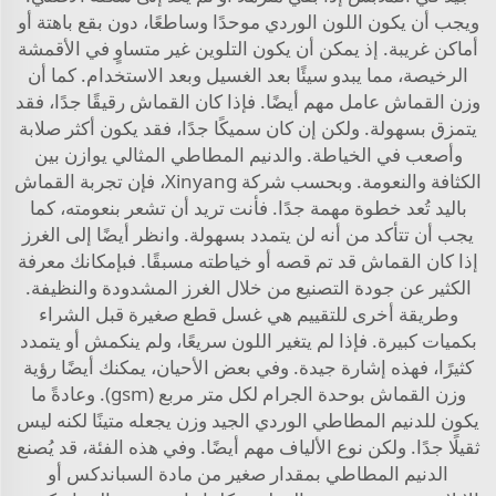
ويجب أن يكون اللون الوردي موحدًا وساطعًا، دون بقع باهتة أو
أماكن غريبة. إذ يمكن أن يكون التلوين غير متساوٍ في الأقمشة
الرخيصة، مما يبدو سيئًا بعد الغسيل وبعد الاستخدام. كما أن
وزن القماش عامل مهم أيضًا. فإذا كان القماش رقيقًا جدًا، فقد
يتمزق بسهولة. ولكن إن كان سميكًا جدًا، فقد يكون أكثر صلابة
وأصعب في الخياطة. والدنيم المطاطي المثالي يوازن بين
الكثافة والنعومة. وبحسب شركة Xinyang، فإن تجربة القماش
باليد تُعد خطوة مهمة جدًا. فأنت تريد أن تشعر بنعومته، كما
يجب أن تتأكد من أنه لن يتمدد بسهولة. وانظر أيضًا إلى الغرز
إذا كان القماش قد تم قصه أو خياطته مسبقًا. فبإمكانك معرفة
الكثير عن جودة التصنيع من خلال الغرز المشدودة والنظيفة.
وطريقة أخرى للتقييم هي غسل قطع صغيرة قبل الشراء
بكميات كبيرة. فإذا لم يتغير اللون سريعًا، ولم ينكمش أو يتمدد
كثيرًا، فهذه إشارة جيدة. وفي بعض الأحيان، يمكنك أيضًا رؤية
وزن القماش بوحدة الجرام لكل متر مربع (gsm). وعادةً ما
يكون للدنيم المطاطي الوردي الجيد وزن يجعله متينًا لكنه ليس
ثقيلًا جدًا. ولكن نوع الألياف مهم أيضًا. وفي هذه الفئة، قد يُصنع
الدنيم المطاطي بمقدار صغير من مادة السباندكس أو