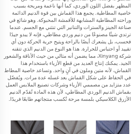
المظهر بفضل اللون الوردي، كما أنها ناعمة ومريحة بسبب
خاصية المطاطية. يجمع هذا القماش بين قوة الدنيم الدائمة
وراحته المطاطية المشابهة للأقمشة المحبوكة. وهو شائع في
صناعة الجينز والسترات والتنانير التي تنثني مع الجسم. عندما
ترتدي شيئًا مصنوعًا من دنيم وردي مطاطي، فإنه لا يبدو جيدًا
فحسب، بل يشعرك أيضًا بالراحة ويتيح حرية الحركة دون أي
تقييد أو احتباس للحرارة. هذا هو النوع من الدنيم الذي تتقنه
شركة Xinyang، مما يضمن أنه مثالي من حيث الأناقة والشعور
الجيد. يمكنك إنتاج العديد من قطع الأزياء باستخدام هذا
القماش، لأنه متين وملون في آنٍ واحد. وتساعد خاصية المطاط
في الحفاظ على شكل القماش بعد غسله عدة مرات. ويُفضّل
عدد متزايد من مصممي الأزياء وشركات تصنيع الملابس العمل
بقماش الدنيم الوردي المطاطي، لأن هذه المادة تُقدّم الدنيم
الأزرق الكلاسيكي بلمسة مرحة تُكسب منتجاتهم طابعًا فريدًا.