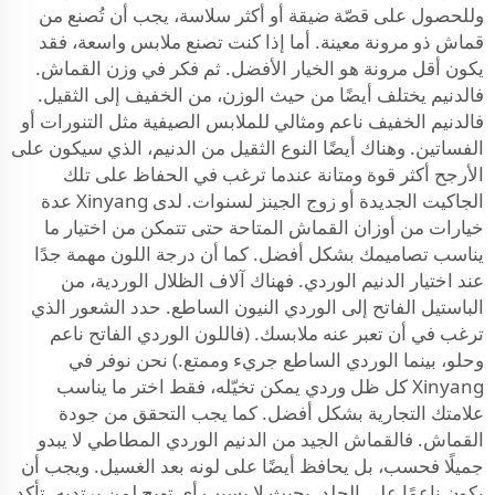
وللحصول على قصّة ضيقة أو أكثر سلاسة، يجب أن تُصنع من
قماش ذو مرونة معينة. أما إذا كنت تصنع ملابس واسعة، فقد
يكون أقل مرونة هو الخيار الأفضل. ثم فكر في وزن القماش.
فالدنيم يختلف أيضًا من حيث الوزن، من الخفيف إلى الثقيل.
فالدنيم الخفيف ناعم ومثالي للملابس الصيفية مثل التنورات أو
الفساتين. وهناك أيضًا النوع الثقيل من الدنيم، الذي سيكون على
الأرجح أكثر قوة ومتانة عندما ترغب في الحفاظ على تلك
الجاكيت الجديدة أو زوج الجينز لسنوات. لدى Xinyang عدة
خيارات من أوزان القماش المتاحة حتى تتمكن من اختيار ما
يناسب تصاميمك بشكل أفضل. كما أن درجة اللون مهمة جدًا
عند اختيار الدنيم الوردي. فهناك آلاف الظلال الوردية، من
الباستيل الفاتح إلى الوردي النيون الساطع. حدد الشعور الذي
ترغب في أن تعبر عنه ملابسك. (فاللون الوردي الفاتح ناعم
وحلو، بينما الوردي الساطع جريء وممتع.) نحن نوفر في
Xinyang كل ظل وردي يمكن تخيّله، فقط اختر ما يناسب
علامتك التجارية بشكل أفضل. كما يجب التحقق من جودة
القماش. فالقماش الجيد من الدنيم الوردي المطاطي لا يبدو
جميلًا فحسب، بل يحافظ أيضًا على لونه بعد الغسيل. ويجب أن
يكون ناعمًا على الجلد، بحيث لا يسبب أي تهيج لمن يرتديه. تأكد