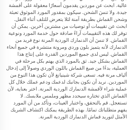
عالية. ابحث عن موردين يقدمون أسعارًا معقولة على أقمشة
جيدة. ولا تنسَ الشحن. سيكون بمقدور المورد الموثوق تعبئة
وشحن القماش بطريقة آمنة لئلا يتعرض للتلف أثناء النقل.
ابحث عن تقييمات أو توصيات من مشترين آخرين. يمكن أن
توفر لك هذه التقييمات آراءً صادقة حول خدمة المورد ونوعية
القماش. لا تنسَ أن الدنمارك الوردية المرنة نوع فريد من
الدنمارك لأنه يتميز بلون وردي ومرونة منتشرة في جميع أنحاء
القماش. ليس لدى جميع الموردين القدرة على إنتاج هذا
القماش بشكل جيد. ثق بالمورد الذي يهتم بكل مرحلة في
العملية، بدءًا من صبغ القماش باللون الوردي وصولاً إلى إدخال
ألياف مرنة فيه. تسعى شركة شينيانغ لأن تكون هذا النوع من
الموردين. نريد أن نكون بجانبك لدعمك ودعم عملك خلال كل
عملية شراء لأقمشة الدنمارك الوردية المرنة. اختر بعناية، لأن
القماش الذي تختاره سيحدد مظهر وملمس ملابسك. لا
تستعجل. قم بالتحقق، واختبار العينات، وتأكد من أن المورد
يفهم متطلباتك تمامًا. بهذه الطريقة يمكنك اكتشاف الشريك
الأمثل لتوريد قماش الدنمارك الوردية المرنة.