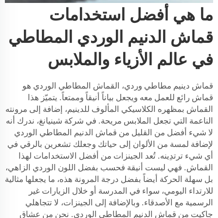
ما هي أفضل استخدامات
قماش الدنيم الوردي المطاطي
في عالم الأزياء والملابس
قماش دينيم مطاطي وردي، القماش المطاطي الوردي هو
قماش رائع للعمل معه ويجعل بياناً أنيقاً وممتعاً. يتميّز هذا
القماش بمظهره الكلاسيكي المألوف للدينيم، إضافة إلى مرونته
الناعمة التي تجعل الملابس مريحة. في شركة شينيانغ، ندرك أنه
لا شيء أفضل من القليل من قماش الدنيم المطاطي الوردي
لإضافة لمسة من الألوان إلى حياتك وجعلك تشعرين بالرقي في
أي شيء ترتدِينه. تُعد الجينزات من أفضل الاستخدامات لهذا
القماش. فهي ليست أنيقة فحسب بفضل اللون الوردي الزاهي،
بل سهلة الحركة أيضاً بفضل درجة المرونة هذه، ما يجعلها مثالية
للارتداء اليومي، سواء في المدرسة أو خلال الزيارات غير
الرسمية مع الأصدقاء. وبالإضافة إلى الجينزات، لا تتجاهلي
جاكيت من قماش الدنيم المطاطي الوردي. نحن من عشاق