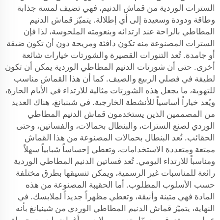
السترات الوردية من قماش الدنيم، فهي تضيف لمسة جذابة
وطاقة ودودة وسعيدة إلى أي إطلالة. يتميّز قماش الدنيم
المطاطي بالراحة عند ارتدائه وبنعومته الملحوسة، لذا فإن
السترات المصنوعة منه تكون دافئة ومريحة دون أن تكون ضيقة
أو جامدة. تُعد التنورات القصيرة والشورتات خيارات شائعة
أخرى. حتى أن شورتات الدنيم المطاطي الوردية يمكن أن تكون
لطيفة في فصلي الربيع والصيف. كما أن هذا القماش مناسب
للتهوية، ما يجعل هذه الشورتات مثالية للارتداء في الأيام الحارة،
ويُعد خياراً أساسياً للأنشطة الخارجية. في شينيانغ، هناك العديد
من المصممين الذين يستخدمون قماش الدنيم المطاطي
الوردي لصنع السترات، والبنطال بحمالات، والفساتين، وحتى
الحقائب. تُعد البنطال بحمالات المصنوعة من هذا القماش
ممتعة ومتعددة الاستخدامات، وتعطي إحساساً شبابياً سهلاً
ومناسباً للارتداء اليومي. تُعد فساتين الدنيم المطاطي الوردية
رائعة للمناسبات غير الرسمية، ويمكن تنسيقها بطرق مختلفة
حسب الأسلوب المطلوب. أما الحقيبة المصنوعة من هذه
المادة فهي متينة وأنيقة، وتعطي مظهراً جديداً لملابسك. في
النهاية، يتميّز قماش الدنيم المطاطي الوردي من شينيانغ بأنه
عملي وممتع. فهو يسهّل تصميم ملابس وأغراض ليست جميلة