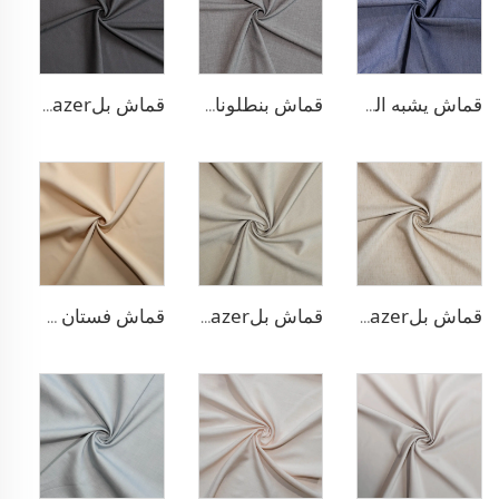
قماش يشبه الدنيم من البوليستر والرايون
قماش بنطلونات TR قابل للتمدد بأربعة اتجاهات
قماش بلazer مطاطي من مادة TR
قماش بلazer يشبه الكتان من مادة TR
قماش بلazer بتصميم الحبّار من مادة TR
قماش فستان منسوج مزدوج من مادة TR