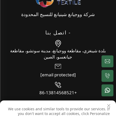
شركة ووجيانغ شينيانغ للنسيج المحدودة
- اتصل بنا
بلدة شينغزي، مقاطعة ووجيانغ، مدينة سوتشو، مقاطعة
جيانغسو، الصين
[email protected]
+86-13814568521
We use cookies and similar tools to provide our services. If
حقوق النشر © شركة ووجيانغ شينيانغ للنسيج المحدودة. جميع الحقوق
you don't want to accept all cookies, click Personalize