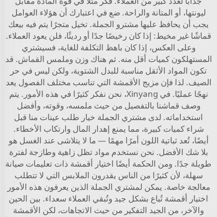
جذابًا لعدد كبير من العملاء. فكر مثلاً في قوة المادة مقابل
ليونتها، أو المتانة والراحة. ضع في اعتبارك أن هؤلاء العوامل
يجب أن يحافظ عليها مشترو الجملة. تخيل متجرًا يتم فيه بيعك
قماشًا غير مخيط: إذا كان رخيصًا جدًا أو رديئًا، فلن يعود العملاء.
وعلى العكس، إذا كان باهظ التكلفة للغاية، فسيشتري
المستهلكون كميات أقل منه. ثم هناك وزن وملمس القماش. قد
تكون المواد الأثقل مناسبة للبدل الشتوية، ولكن ليس في حر
الصيف. لذا فإن مزيج الأقمشة التي تناسب مختلف الفصول يعد
نهجًا عمليًا. في Xinyang، نحن نفكر كثيرًا في هذه الأمور. يتم
وصف قماشنا بالتفصيل من حيث ملمسه، وقوته، وأفضل
استخداماته. لدى مشتري الجملة خيار طلب عينات منا قبل
شراء كميات كبيرة، مما يمنع إهدار المال وارتكاب الأخطاء.
أيضًا، تُعد ثباتية اللون أمرًا مهمًا — ما لا يتلاشى عند الغسل هو
بلا شك الأفضل. نحن نستخدم مواد تظل زاهية وطازجة لفترة
طويلة جدًا. ومن الحكمة أيضًا اختيار أقمشة ذات تعليمات صيانة
سهلة، لأن كثيرًا من الناس يقدرون الملابس التي لا تتطلب
معالجة خاصة. يمكن لمشتري الجملة الذين يعرفون هذه الأمور
اختيار أقمشة تُباع بشكل جيد وتُبقي العملاء سعداء. بين الحين
والآخر، من الجيد التفكير من حيث الاتجاهات، لكن الأقمشة