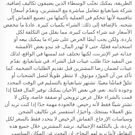
الطريقة، يمكنك تجنّب الوسطاء الذين يضيفون تكاليف إضافية.
شركة شيانغيانغ تتعامل مباشرة مع المشترين، وتقدّم أسعارًا
تنافسية لأنها تتحكم في العملية بأكملها من تصنيع القماش إلى
شحنه. بالإضافة إلى ذلك: الشراء بكميات كبيرة. عادةً ما تنخفض
الأسعار عند شراء كميات كبيرة، مما يقلل من التكلفة لكل
ياردة. ولكن يجب أيضًا الحرص على شراء ما يمكنك بيعه أو
استخدامه فعليًا، حتى لا تُهدر المال. قد تبدو بعض الأقمشة
جذابة عبر الإنترنت، لكنها تختلف عند لمسها في الواقع، لذلك
من المفيد جدًا طلب عينات قبل الشراء. في شيانغيانغ، نقدّم
عينات لضمان رضا المشترين قبل تقديم الطلبات الضخمة. كما
تأكد من أن المورّد موثوق. لا تنتظر طويلًا لتصل الشحنات أو
تتلقَّ قماشًا معيبًا. تشتهر شيانغيانغ بالتسليم في الوقت المحدد
وجودة ثابتة. نعم، في بعض الأحيان يمكنك توفير المال فعليًا إذا
قمت بالشراء خلال عرض ترويجي أو صفقة خاصة، ولكن لا
تشترِ شيئًا فقط لأنه رخيص. فالجودة مهمة جدًا إذا كنت تريد أن
يثق العملاء بمنتجك. وأخيرًا، استفسر عن تكاليف الشحن
وسياسات الإرجاع. القماش الرخيص لا يتحدد فقط بالسعر لكل
ياردة، بل بالتكلفة الإجمالية. نرشد المشترين خلال جميع هذه
النقاط، لأننا نريد لهم النجاح. إن البحث عن المكان المناسب