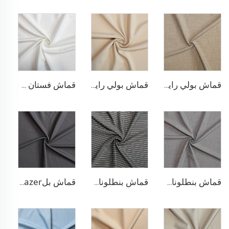
قماش بولي رايون مطاطي للبناطلين
قماش بولي رايون لسترة البلازر
قماش فستان مطاطي من البوليستر والرايون
قماش بنطلونات TR قابل للتمدد بأربعة اتجاهات
قماش بنطلونات بأسلوب التريكو من مادة TR
قماش بلazer مطاطي من مادة TR