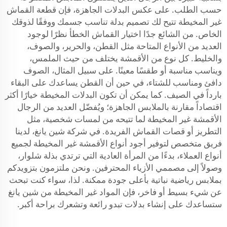
حسب الطلب. على عكس البدلات الجاهزة، فإن قطعة القماش
غير المخيطة تتيح لك تصميم بدلة تناسب جسمك ووفقًا لذوقك
الخاص. من الشائع جدًا اختيار القماش الخطأ نظرًا لوجود
العديد من الأنواع المتاحة مثل القطن، والحرير، والصوف،
والخليط. كل نوع من الأقمشة يختلف من حيث الملمس،
ويناسب مناسبة أو طقسًا معينًا. على سبيل المثال، الصوف
دافئ ومناسب للشتاء، في حين أن القطن يساعدك على البقاء
بارداً في الصيف. كما يمكن أن تكون البدلات المخيطة خيارًا أكثر
اقتصاداً مقارنة بالملابس الجاهزة؛ ويُفضّل العديد من الرجال
الأقمشة غير المخيطة لما تتيحه من لمسات شخصية، مثل
التطريز أو قصات القماش الفريدة. في شركة شين يانغ، لدينا
فريق متخصص لتوفير أجود أنواع الأقمشة غير المخيطة لجميع
أنواع العملاء، بدءًا من المرأة العادية التي ترتدي بذلة شلوار،
وصولاً إلى مصممي الأزياء المحترفين. ونحن ملتزمون بتزويدكم
بملابس رياضية نباتية بأعلى جودة ممكنة. لذا، سواء كنت تبحث
عن شيء بسيط أو فاخر، فإن المواد غير المخيطة من شين يانغ
ستساعدك على إنشاء بدلات تبدو رائعة وتشعرك براحة أكبر.