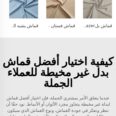
قماش بلazer بتصميم الحبّار من مادة TR
قماش فستان منسوج مزدوج من مادة TR
قماش يشبه الدنيم من مادة TR
كيفية اختيار أفضل قماش
بدل غير مخيطة للعملاء
الجملة
عندما يتعلق الأمر بمشتري الجملة، فإن اختيار أفضل قماش
لبدلة غير مخيطة يتجاوز مجرد الألوان أو الأنماط. نود حقًا أن
ننظر ونفكر في جودة القماش، ونوع القماش الذي سيكون