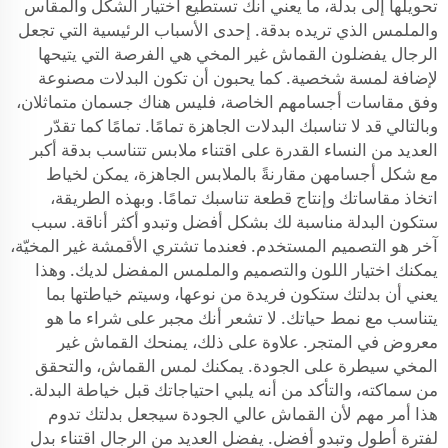
تحويلها إلى بدلة، ما يعني أنك تستطيع اختيار الشكل والمقاس
والملمس الذي تريده بدقة. إحدى الأسباب الرئيسية التي تجعل
الرجال يفضلون القماش غير المخي هي الفرصة التي يتيحها
لإضافة لمسة شخصية. كما يحبون أن تكون البدلات مصنوعة
وفق مقاسات أجسامهم الخاصة، فليس هناك جسمان متماثلان،
وبالتالي قد لا تناسبك البدلات الجاهزة تمامًا. تمامًا كما تقدّر
العديد من النساء القدرة على اقتناء ملابس تتناسب بدقة أكبر
مع شكل أجسامهن مقارنةً بالملابس الجاهزة، يمكن لخياط
اتخاذ مقاساتك وإنتاج قطعة تناسبك تمامًا. وبهذه الطريقة،
ستكون البدلة مناسبة لك بشكل أفضل وتبدو أكثر أناقة. سبب
آخر هو التصميم المستخدم. فعندما تشتري الأقمشة غير المخيّة،
يمكنك اختيار اللون والتصميم والملمس المفضل لديك. وهذا
يعني أن بدلتك ستكون فريدة من نوعها، وسيتم خياطتها بما
يتناسب مع نمط حياتك. لا تشعر أنك مجبر على شراء ما هو
معروض في المتجر. علاوة على ذلك، يمنحك القماش غير
المخي سيطرة على الجودة. يمكنك لمس القماش، والتحقق
من سماكته، والتأكد من أنه يلبي احتياجاتك قبل خياطة البدلة.
هذا أمر مهم لأن القماش عالي الجودة سيجعل بدلتك تدوم
لفترة أطول وتبدو أفضل. يفضل العديد من الرجال اقتناء بدل