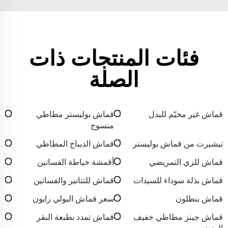
فئات المنتجات ذات
الصلة
قماش غير مخيّم للبدل
قماش بوليستر مطاطي
منسوج
تيشيرت من قماش بوليستر
قماش الديباج المطاطي
قماش للزي التمريضي
أقمشة خياطة الفساتين
قماش بذلة سوداء للسيدات
قماش للتنانير والفساتين
قماش بنطلون
سعر قماش البولي رايون
قماش جينز مطاطي خفيف
قماش تمدد بطبعة البقر
الوزن