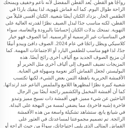
رواجًا هو القطن. يُعد القطن المفضل لأنه ناعم وخفيف ويمنحك
الراحة طوال اليوم. كما أنه قماش مُهوية، لذا يبقيك باردًا في
الطقس الحار. يزداد الكتان أيضًا شعبية. الكتان أقسى قليلاً من
القطن، لكنه مناسب جدًا لبدل الصيف نظرًا لقدرته العالية على
التهوية. تمنحك بدلات الكتان إحساسًا بالبرودة والنعاسة، سواء
في المناسبات غير الرسمية أو الرسمية. أما الصوف فهو خيار
كلاسيكي ويظل رائجًا في عام 2024. الصوف دافئ ويبدو أنيقًا
جدًا، لذا فهو مناسب للطقس البارد أو الاجتماعات المهمة. كما
أن مزيج الصوف الجديد مع ألياف أخرى رائج أيضًا. هذه
المزيجات تضيف الصوف إلى ألياف أخرى مثل الحرير أو
البوليستر، لجعل القماش أكثر نعومة وسهولة في العناية.
الأقمشة الحريرية باهظة الثمن بعض الشيء، لكنها تكتسب
شعبية كبيرة نظرًا لمظهرها اللامع والملمس الناعم عند ارتدائها.
كما أن أقمشة المخمل والكشمير رائجة أيضًا بين الرجال
الباحثين عن شيء مميز. فهي أقمشة ذات نسيج مميز وتبدو
فاخرة (شبه فاخرة)، مما يضفي لمسة من البهجة على البدلة.
في شيانغ يانغ، ستشاهد تشكيلة واسعة من هذه الأقمشة
الرائجة. تم تصميم مجموعتنا لمساعدتك في العثور على
القماش المثالي الذي يلبي احتياجاتك، سواءً من حيث الراحة أو