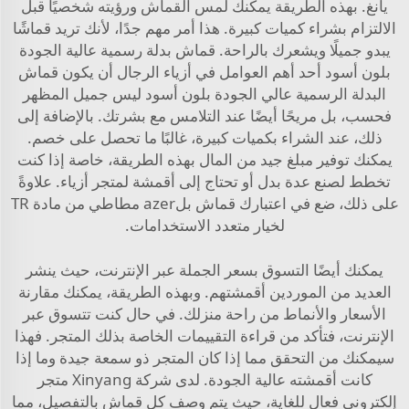
يانغ. بهذه الطريقة يمكنك لمس القماش ورؤيته شخصيًا قبل
الالتزام بشراء كميات كبيرة. هذا أمر مهم جدًا، لأنك تريد قماشًا
يبدو جميلًا ويشعرك بالراحة. قماش بدلة رسمية عالية الجودة
بلون أسود أحد أهم العوامل في أزياء الرجال أن يكون قماش
البدلة الرسمية عالي الجودة بلون أسود ليس جميل المظهر
فحسب، بل مريحًا أيضًا عند التلامس مع بشرتك. بالإضافة إلى
ذلك، عند الشراء بكميات كبيرة، غالبًا ما تحصل على خصم.
يمكنك توفير مبلغ جيد من المال بهذه الطريقة، خاصة إذا كنت
تخطط لصنع عدة بدل أو تحتاج إلى أقمشة لمتجر أزياء. علاوةً
على ذلك، ضع في اعتبارك
قماش بلazer مطاطي من مادة TR
لخيار متعدد الاستخدامات.
يمكنك أيضًا التسوق بسعر الجملة عبر الإنترنت، حيث ينشر
العديد من الموردين أقمشتهم. وبهذه الطريقة، يمكنك مقارنة
الأسعار والأنماط من راحة منزلك. في حال كنت تتسوق عبر
الإنترنت، فتأكد من قراءة التقييمات الخاصة بذلك المتجر. فهذا
سيمكنك من التحقق مما إذا كان المتجر ذو سمعة جيدة وما إذا
كانت أقمشته عالية الجودة. لدى شركة Xinyang متجر
إلكتروني فعال للغاية، حيث يتم وصف كل قماش بالتفصيل، مما