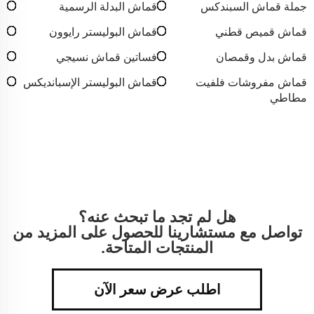
جملة قماش السبندكس
قماش البدلة الرسمية
قماش قميص قطني
قماش البوليستر رايوون
قماش بدل وقمصان
فساتين قماش نسيجي
قماش مفروشات فلفيت
قماش البوليستر الإسبانديكس
مطاطي
هل لم تجد ما تبحث عنه؟
تواصل مع مستشارينا للحصول على المزيد من
المنتجات المتاحة.
اطلب عرض سعر الآن