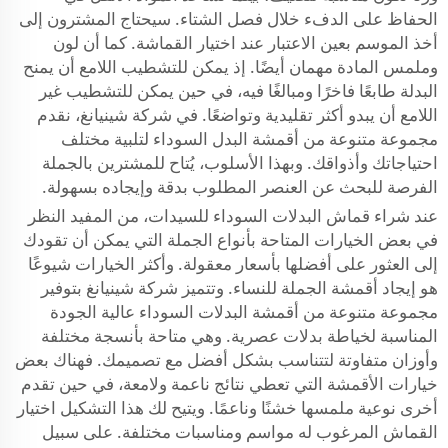
الحفاظ على الدفء خلال فصل الشتاء. سيحتاج المشترون إلى
أخذ الموسم بعين الاعتبار عند اختيار القماشة. كما أن لون
وملمس المادة مهمان أيضًا. إذ يمكن للتشطيب اللامع أن يمنح
البدلة طابعًا فاخرًا ومبالغًا فيه، في حين يمكن للتشطيب غير
اللامع أن يبدو أكثر تقليدية وتواضعًا. في شركة شينيانغ، نقدم
مجموعة متنوعة من أقمشة البدل السوداء لتلبية مختلف
احتياجاتك وأذواقك. وبهذا الأسلوب، يُتاح للمشترين بالجملة
الفرصة للبحث عن العنصر المطلوب بدقة وإيجاده بسهولة.
عند شراء قماش البدلات السوداء للسيدات، من المفيد النظر
في بعض الخيارات المتاحة بأنواع الجملة التي يمكن أن تقودك
إلى العثور على أفضلها بأسعار معقولة. وأكثر الخيارات شيوعًا
هو إيجاد أقمشة الجملة للنساء. وتتميز شركة شينيانغ بتوفير
مجموعة متنوعة من أقمشة البدلات السوداء عالية الجودة
المناسبة لخياطة بدلات عصرية. وهي متاحة بأنسجة مختلفة
وأوزان متفاوتة لتتناسب بشكل أفضل مع تصميمك. فهناك بعض
خيارات الأقمشة التي تعطي نتائج ناعمة ولامعة، في حين تقدم
أخرى نوعية ملمسها خشنًا وناعمًا. ويتيح لك هذا التشكيل اختيار
القماش المرغوب له مواسم ومناسبات مختلفة. على سبيل