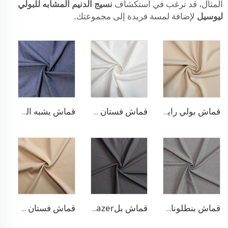
المثال، قد ترغب في استكشاف
نسيج الدنيم المشابه للبولي
ليوسيل
لإضافة لمسة فريدة إلى مجموعتك.
قماش بولي رايون لسترة البلازر
قماش فستان مطاطي من البوليستر والرايون
قماش يشبه الدنيم من البوليستر والرايون
قماش بنطلونات TR قابل للتمدد بأربعة اتجاهات
قماش بلazer مطاطي من مادة TR
قماش فستان منسوج مزدوج من مادة TR