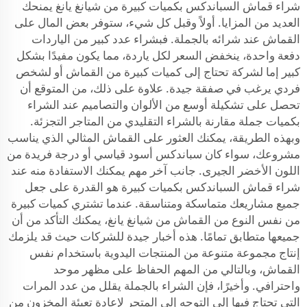
شراء قماش السباندكس بكميات كبيرة من شيانغ يانغ يمنحك
العديد من المزايا. أولاً وقبل كل شيء، ستوفر بعض المال على
القماش عند شرائه بالجملة. فبشراء عدد كبير من الياردات
دفعة واحدة، ينخفض السعر لكل ياردة، مما يكون مفيدًا بشكل
كبير إما لشركة تحتاج إلى كميات كبيرة من القماش أو لشخص
فردي يرغب في صفقة جيدة. علاوة على ذلك، من المتوقع أن
تحصل على تشكيلة أوسع من الألوان والتصاميم عند الشراء
بكميات جملة مقارنة بالشراء التقليدي من المتاجر التجزئة.
وبهذه الطريقة، يمكنك العثور على القماش المثالي الذي يناسب
مشروعك، سواء كان سباندكس أسود قياسي أو درجة فريدة من
اللون الأخضر الجيرى. جانب آخر مهم يمكنك الاستفادة منه عند
شراء قماش السباندكس بكميات كبيرة هو القدرة على جعل
جميع مشاريعك متماسكة ومتناسقة. عندما تشتري كميات كبيرة
من نفس النوع من القماش من شيانغ يانغ، يمكنك التأكد من أن
جميعها متطابق تمامًا. هذه أخبار جيدة للشركات حيث قد يلزمك
إنتاج مجموعة متنوعة من المنتجات اليدوية باستخدام نفس
القماش، وبالتالي من المهم الحفاظ على مظهر موحد
واحترافي. وأخيرًا، فإن الشراء بالجملة يقلل من عدد المرات
التي تحتاج فيها إلى التوجه إلى المتجر لإعادة تعبئة المخزون من