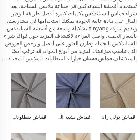
تُستخدم أقمشة السباندكس في صناعة ملابس السباحة. يعد
شراء قماش السباندكس بكميات كبيرة أفضل طريقة لتوفير
المال على مادة عالية الجودة يمكنك استخدامها في مشاريعك.
وتقدم شركة Xinyang تشكيلة واسعة من أقمشة السباندكس
بأسعار الجملة. واصل القراءة لاكتشاف المزيد حول فوائد شراء
السباندكس بالجملة وطرق العثور على أفضل وأرخص العروض
التي تناسب ميزانيتك. لمزيد من أنواع المواد، قد ترغب أيضًا
باستكشاف
قماش فستان
خياراتنا لمتطلبات الملابس المختلفة.
قماش بولي رايون مطاطي للبناطلين
قماش يشبه الدنيم من البوليستر والرايون
قماش بنطلونات TR قابل للتمدد بأربعة اتجاهات