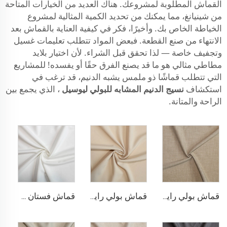
القماش المطلوبة لمشروعك. هناك العديد من الخيارات المتاحة
من شينيانغ، مما يمكنك من تحديد الكمية المثالية لمشروع
الخياطة الخاص بك. وأخيرًا، فكر في كيفية العناية بالقماش بعد
الانتهاء من صنع القطعة. فبعض المواد تتطلب تعليمات غسيل
وتجفيف خاصة — لذا تحقق قبل الشراء. لأن اختيار بلايد
مطاطي مثالي هو ما قد يصنع الفرق حقًا أو يفسده! للمشاريع
التي تتطلب قماشًا ذو ملمس يشبه الدنيم، قد ترغب في
استكشاف
نسيج الدنيم المشابه للبولي ليوسيل
، الذي يجمع بين
الراحة والمتانة.
قماش بولي رايون مطاطي للبناطلين
قماش بولي رايون لسترة البلازر
قماش فستان مطاطي من البوليستر والرايون