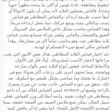
خطوط متقاطعة، عادةً بلونين أو أكثر، ما يمنحه مظهراً حيوياً
وجذاباً. فالناس يفضلون البلايد لأنه يمكن أن يكون كاجوالاً أو
أنيقاً حسب طريقة ارتدائه. والقماش المطاطي هو قماش
يتمدد، وبالتالي يتمدد ويتبع حركتك، مما يجعل ارتداءه مريحاً.
وهذا القماش مناسب بشكل خاص للملابس مثل السروال
الضيق والقمصان والتنانير. وتُعتبر شركة شينيانغ مصدر قماش
بلايد مطاطي جيد، وهو مناسب تماماً لأي من مشاريعك. وهذا
القماش مثالي لصنع شيء لأنفسكم أو كهدية.
عند اختيار قماش البلايد المطاطي، هناك بعض الأمور التي يجب
مراعاتها لاختيار الأنسب لمشروعك. أولاً، فكر في الألوان
والأنماط المتاحة. فبعض أنواع البلايد تتميز بألوان صارخة
وواضحة، بينما تحتوي أخرى على درجات أكثر هدوءًا. ضع في
اعتبارك ما يعجبك وما يتماشى بشكل طبيعي مع أسلوبك. بعد
ذلك، تحقق من جودة القماش. فأنت تبحث عن شيء يشعرك
بالراحة ويُصنع لي endure. لمس القماش للتأكد من أنه ناعم
ومطاطي في الوقت نفسه. وانتبه أيضًا إلى وزن القماش. فعلى
سبيل المثال، يمكن صنع ملابس الصيف من أقمشة خفيفة، بينما
تُستخدم الأقمشة الأثقل للشتاء. كما ينبغي لنا أن نناقش كمية