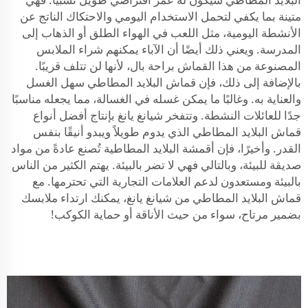
متينة بما يكفي لتحمل الاستخدام اليومي والاحتكاك الناتج عن
الأنشطة اليومية، مثل اللعب في الهواء الطلق أو الذهاب إلى
المدرسة. ويعني ذلك أيضًا أن الآباء يمكنهم شراء الملابس
المصنوعة من هذا القماش براحة بال، لأنها لن تتلف قريبًا.
بالإضافة إلى ذلك، فإن قماش البلايد المطاطي سهل الغسل
والعناية به. وغالبًا ما يمكن غسله في الغسالة، مما يجعله مناسبًا
جدًا للعائلات النشطة. وتتفخر شيانغ يانغ بإنتاج أفضل أنواع
قماش البلايد المطاطي الذي يدوم طويلاً ويبدو أنيقًا بنفس
القدر. وأخيرًا، فإن أقمشة البلايد المطاطية تُصنع عادةً من مواد
صديقة للبيئة، وبالتالي فهي لا تضر بالبيئة. يهتم الكثير من الناس
بالبيئة ومستعدون لدعم العلامات التجارية التي تحترمها. مع
قماش البلايد المطاطي من شيانغ يانغ، يمكنك ارتداء ملابسك
بضمير مرتاح، سواء من حيث الأناقة أو حماية الكوكب!