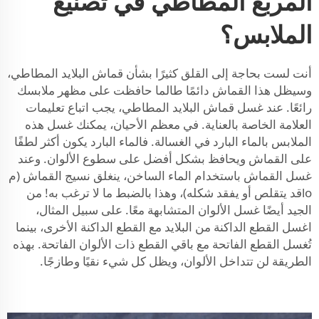
المربع المطاطي في تصنيع
الملابس؟
أنت لست بحاجة إلى القلق كثيرًا بشأن قماش البلايد المطاطي،
وسيظل هذا القماش دائمًا طالما حافظت على مظهر ملابسك
رائعًا. عند غسل قماش البلايد المطاطي، يجب اتباع تعليمات
العلامة الخاصة بالعناية. في معظم الأحيان، يمكنك غسل هذه
الملابس بالماء البارد في الغسالة. فالماء البارد يكون أكثر لطفًا
على القماش ويحافظ بشكل أفضل على سطوع الألوان. وعند
غسل القماش باستخدام الماء الساخن، ينغلق نسيج القماش (م
loقد يتقلص أو يفقد شكله)، وهذا بالضبط ما لا ترغب به! من
الجيد أيضًا غسل الألوان المتشابهة معًا. على سبيل المثال،
اغسل القطع الداكنة من البلايد مع القطع الداكنة الأخرى، بينما
تُغسل القطع الفاتحة مع باقي القطع ذات الألوان الفاتحة. بهذه
الطريقة لن تتداخل الألوان، ويظل كل شيء نقيًا وطازجًا.