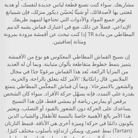
مشاريعك. سواء كنت تصنع قطعة لباس جديدة لنفسك، أو هدية
مُعتنى بها لأصدقائك، أو شيئًا يُحسّن ديكور منزلك، فإن شينيانغ
توفر جميع المواد والأدوات التي تحتاجها لتمهيد طريقك
الإبداعي. فضلاً عن ذلك، ضع في اعتبارك
قماش يشبه الدنيم
المطاطي من مادة TR
إذا كنت تبحث عن أقمشة مزودة بمرونة
ومتانة إضافيتين.
إن نسيج القماش المطاطي المعكوس هو نوع من الأقمشة
يتميز بنمط خطوط متقاطعة بألوان متباينة. وبما أن له العديد
من المزايا الرائعة، يُعد هذا القماش مرغوبًا جدًا في مجال
الملابس. قال زانكانيلا: 'الأمر كله يتعلق بالراحة، والحرية،
والشعور بالاسترخاء'. وبما أن قماش المعكّس المطاطي يتمتع
بقدرة على التمدد، فإنه يسهّل حركة الأفراد. سواء كان الشخص
يرقص أو يمارس رياضة أو يمشي فقط، فإن هذا النسيج
يساعدك على الحركة دون الشعور بالقيود أو التصلب. ويعتبر
هذا الأمر بالغ الأهمية خاصةً بالنسبة للأطفال والشباب الذين
يكونون دائمًا في حركة! وميزة أخرى هي الأناقة. فنمط التارتان
(Tartan) نمط عصري، ويمكن ارتداؤه بأسلوب مختلف كثيرًا.
فهو يبدو جميلًا إلى حد كبير في القمصان والتنانير والسراويل