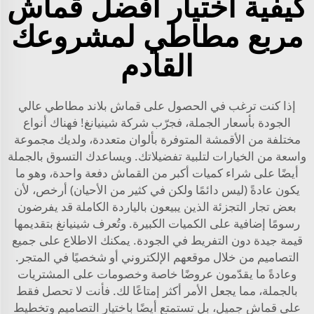
كيفية اختيار أفضل قماش
مربع مطاطي لمشروعك
القادم
إذا كنت ترغب في الحصول على قماش بلاند مطاطي عالي
الجودة بأسعار الجملة، فجرّب شركة شينيانغ! فهناك أنواع
مختلفة من الأقمشة المتوفرة بألوان متعددة، ولديك مجموعة
واسعة من الخيارات لتلبية تفضيلاتك. ويساعدك التسوق بالجملة
أيضًا على شراء كميات أكبر من القماش دفعة واحدة، وهو ما
يكون عادةً (ليس دائمًا ولكن في كثير من الأحيان) أرخص، لأن
بعض تجار التجزئة الذين يبيعون بالياردة الكاملة قد يفرضون
رسومًا إضافية على الكميات الكبيرة. وتُعرف شينيانغ بتقديمها
قيمة جيدة دون التفريط في الجودة. يمكنك الاطلاع على جميع
التصاميم من خلال موقعهم الإلكتروني أو شخصيًا في المتجر.
وعادةً ما يقدّمون عروضًا خاصة وخصومات على المشتريات
بالجملة، مما يجعل الأمر أكثر إمتاعًا لك. فأنت لا تحصل فقط
على قماش جميل، بل تستمتع أيضًا باختيار التصاميم وتخطيط