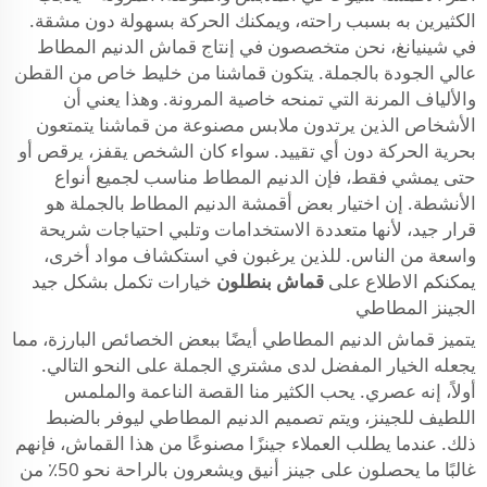
الكثيرين به بسبب راحته، ويمكنك الحركة بسهولة دون مشقة.
في شينيانغ، نحن متخصصون في إنتاج قماش الدنيم المطاط
عالي الجودة بالجملة. يتكون قماشنا من خليط خاص من القطن
والألياف المرنة التي تمنحه خاصية المرونة. وهذا يعني أن
الأشخاص الذين يرتدون ملابس مصنوعة من قماشنا يتمتعون
بحرية الحركة دون أي تقييد. سواء كان الشخص يقفز، يرقص أو
حتى يمشي فقط، فإن الدنيم المطاط مناسب لجميع أنواع
الأنشطة. إن اختيار بعض أقمشة الدنيم المطاط بالجملة هو
قرار جيد، لأنها متعددة الاستخدامات وتلبي احتياجات شريحة
واسعة من الناس. للذين يرغبون في استكشاف مواد أخرى،
يمكنكم الاطلاع على
قماش بنطلون
خيارات تكمل بشكل جيد
الجينز المطاطي
يتميز قماش الدنيم المطاطي أيضًا ببعض الخصائص البارزة، مما
يجعله الخيار المفضل لدى مشتري الجملة على النحو التالي.
أولاً، إنه عصري. يحب الكثير منا القصة الناعمة والملمس
اللطيف للجينز، ويتم تصميم الدنيم المطاطي ليوفر بالضبط
ذلك. عندما يطلب العملاء جينزًا مصنوعًا من هذا القماش، فإنهم
غالبًا ما يحصلون على جينز أنيق ويشعرون بالراحة نحو 50٪ من