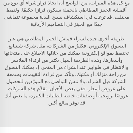
مع كل هذه الميزات، من الواضح أن اتخاذ قرار شراء أي نوع من
أقمشة الجينز المطاطي بالجملة سيكون قرارًا حكيمًا. ولنمط
مختلف، قد ترغب في استكشاف
نسيج البدلة
مجموعة تتماشى
جيدًا مع الجينز في التصاميم الأزيائية
طريقة أخرى جيدة لشراء قماش الجينز المطاطي هي عبر
التسوق الإلكتروني. فكثيرٌ من الشركات، مثل شركة شينيانغ،
تحتفظ بمواقع إلكترونية يمكنك من خلالها الاطلاع على منتجاتها
وأسعارها. وهذه الطريقة أسهل بكثير من ارتداء الملابس
والانتظار في طوابير عند الشراء من المتجر، إذ يمكنك التسوق
من راحة منزلك أو مكتبك. وتأكد من قراءة التقييمات وسمعة
الشركة قبل الشراء. ولا تنسَ التواصل مع المورِّدين للحصول
على عروض أسعار. ففي بعض الأحيان، تقدِّم هذه الشركات
عروضًا ترويجية أو صفقات خاصة للطلبات الكبيرة، ما يعني أنك
قد توفر مبالغ أكبر.