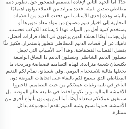
جدًّا! أما الجهد الثاني لإعادة التصميم فيتمحور حول تطوير دنيم
مطاطي صديق للبيئة. فعدد متزايد من العملاء يولون اهتمامًا
بالبيئة، وهذه إحدى الأسباب التي دفعت العديد من العلامات
التجارية إلى اختيار دنيم مصنوع من مواد معاد تدويرها أو
يستخدم كمية أقل من المياه. فهذا لا يساعد الكوكب فحسب،
بل يجذب أيضًا العملاء الذين يرغبون في اتخاذ قرارات أفضل.
ناهيك عن أن قصات الدنيم المطاطي تتطور باستمرار. فكثيرٌ منَّا
يفضل القصات الفضفاضة، وهذا أحد الأسباب التي تجعل
بنطلون الدنيم الشاطئي وبنطلون الدنيم ذا الساق الواسعة
يكتسبان شعبية متزايدة. فهذه التصاميم فضفاضة ومريحة، ما
يجعلها مثالية للاستخدام اليومي. وفي شينيانغ، نقدِّم لكم الدنيم
المطاطي الذي يسمح لكم بالبقاء على اتجاهات الموضة دون
التأخر في تلبية رغبات عملائكم من حيث التصاميم. فاختروا
الأقمشة المثالية، ولن تكونوا فقط في طليعة عالم الموضة، بل
ستبقون عملاءكم سعداء أيضًا. أما لمن يهتمون بأنواع أخرى من
الأقمشة، فلدينا
نسيج يشبه الدنيم
تقدم المجموعة بدائل
ممتازة.