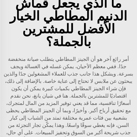
ما الذي يجعل قماش
الدنيم المطاطي الخيار
الأفضل للمشترين
بالجملة؟
أمر رائع آخر هو أن الجينز المطاطي يتطلب صيانة منخفضة
جدًا. ففي معظم الأحيان، يمكن غسله في الغسالة ويجف
بسرعة. ويشكل هذا جانب جذب للعملاء المشغولين جدًا والذين
يبحثون عن ملابس لا تحتاج إلى عناية خاصة. بالإضافة إلى ذلك،
فإن شراء الجينز المطاطي بكميات كبيرة يمكن أن يكون
اقتصاديًا للمشترين بالجملة. هنا في شيان يانغ، نحن نقدم
أسعارًا تنافسية، مما قد يعني توفير المزيد من المال لمتجرك،
مع تحقيق أرباح أكبر. وأخيرًا، وبما أن الجينز المطاطي يحظى
بشعبية بين فئات عمرية مختلفة تمتد من الشباب إلى كبار
السن، فإنه يغطي سوقًا واسعًا. وهذا يمكّن تجار التجزئة من
جذب شريحة أكبر من السوق وتحفيز المبيعات. على أي حال،