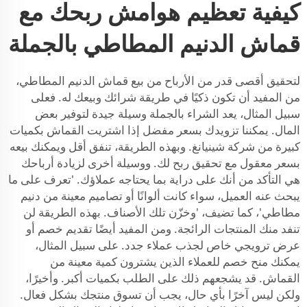
كيفية تعظيم هوامش ربحك مع
قماش الدنيم المطاطي بالجملة
لتحقيق أقصى قدر من الأرباح من بيع قماش الدنيم المطاطي،
من المفيد أن تكون ذكيًا في طريقة شرائك وبيعك له. فعلى
سبيل المثال، يعد الشراء بالجملة وسيلة جيدة لتوفير بعض
المال. يمكننا تزويدك بسعر مفضل إذا اشتريت القماش بكميات
كبيرة من شركة شينيانغ. وبهذه الطريقة، تنفق أقل ويمكنك بيعه
بسعر معقول مع تحقيق ربح لك. ووسيلة أخرى لزيادة أرباحك
هي التأكد من أنك على دراية بما يحتاجه عملاؤك. 'تعرف على ما
يبحث عنه العميل، سواء كانت ألوانًا أو تصاميم معينة من دنيم
مطاطي'، كما تضيف، 'وخزّن تلك الأصناف. بهذه الطريقة لن
تنفد منك المنتجات الرائجة. ومن المفيد أيضًا تقديم خصم أو
عرض ترويجي خاص لجذب عملاء جدد. على سبيل المثال،
يمكنك منح خصم للعملاء الذين يشترون كمية معينة من
القماش. قد يشجعهم ذلك على الطلب بكميات أكبر. وأخيرًا،
ولكن ليس آخرًا بأي حال، يجب أن تسوق منتجك بشكل فعال.