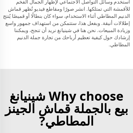
استخدم وسائل التواصل الاجتماعي لإظهار الجمال الفخم
للأقمشة التي تمتلكها. انشر صورًا ومقاطع فيديو تُظهر قماش
الدنيم المطاطي أثناء الاستخدام، سواء كان بنطالًا أو قميصًا يُنتج
إطلالات أنيقة. وبفعل هذا، ستتمكن من استهداف جمهور واسع
وزيادة المبيعات. نحن هنا في شينيانغ نريد أن تنجح، ويمكننا
إرشادك حول كيفية تعظيم أرباحك من تجارة جملة الدنيم
المطاطي.
Why choose شينيانغ
بيع بالجملة قماش الجينز
المطاطي?