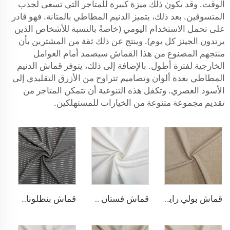
الوقت. وقد يكون ذلك ميزة كبيرة للمتاجر التي تسعى لجذب
المتسوقين. بعد ذلك، يتميز الدنيم المطاطي بالمتانة. فهو قادر
على تحمل الاستخدام اليومي (خاصةً بالنسبة للأشخاص الذين
يرتدون الجينز كل يوم). وينتج عن ذلك ثقة من المشترين بأن
منتجهم المصنوع من هذا القماش سيصمد أمام العوامل
الخارجية لفترة أطول. بالإضافة إلى ذلك، يتوفر قماش الدنيم
المطاطي بعدة ألوان وتصاميم تتراوح من الأزرق التقليدي إلى
الأسود العصري. وتكفل هذه التنوعية أن تتمكن المتاجر من
تقديم مجموعة متنوعة من الخيارات للمستهلكين.
قماش بولي رايون مطاطي للبناطلين
قماش فستان مطاطي من البوليستر والرايون
قماش بنطلونات بأسلوب التريكو من مادة TR