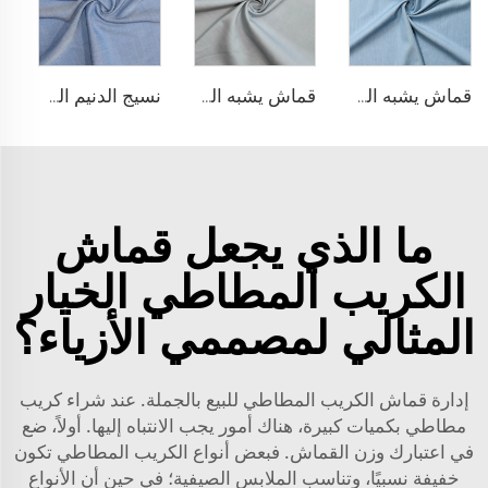
قماش يشبه الدنيم من مادة TR
قماش يشبه الدنيم المطاطي من مادة TR
نسيج الدنيم المشابه للبولي ليوسيل
ما الذي يجعل قماش
الكريب المطاطي الخيار
المثالي لمصممي الأزياء؟
إدارة قماش الكريب المطاطي للبيع بالجملة. عند شراء كريب
مطاطي بكميات كبيرة، هناك أمور يجب الانتباه إليها. أولاً، ضع
في اعتبارك وزن القماش. فبعض أنواع الكريب المطاطي تكون
خفيفة نسبيًا، وتناسب الملابس الصيفية؛ في حين أن الأنواع