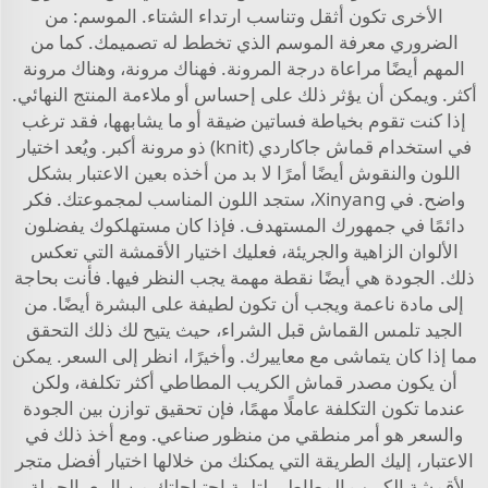
الأخرى تكون أثقل وتناسب ارتداء الشتاء. الموسم: من
الضروري معرفة الموسم الذي تخطط له تصميمك. كما من
المهم أيضًا مراعاة درجة المرونة. فهناك مرونة، وهناك مرونة
أكثر. ويمكن أن يؤثر ذلك على إحساس أو ملاءمة المنتج النهائي.
إذا كنت تقوم بخياطة فساتين ضيقة أو ما يشابهها، فقد ترغب
في استخدام قماش جاكاردي (knit) ذو مرونة أكبر. ويُعد اختيار
اللون والنقوش أيضًا أمرًا لا بد من أخذه بعين الاعتبار بشكل
واضح. في Xinyang، ستجد اللون المناسب لمجموعتك. فكر
دائمًا في جمهورك المستهدف. فإذا كان مستهلكوك يفضلون
الألوان الزاهية والجريئة، فعليك اختيار الأقمشة التي تعكس
ذلك. الجودة هي أيضًا نقطة مهمة يجب النظر فيها. فأنت بحاجة
إلى مادة ناعمة ويجب أن تكون لطيفة على البشرة أيضًا. من
الجيد تلمس القماش قبل الشراء، حيث يتيح لك ذلك التحقق
مما إذا كان يتماشى مع معاييرك. وأخيرًا، انظر إلى السعر. يمكن
أن يكون مصدر قماش الكريب المطاطي أكثر تكلفة، ولكن
عندما تكون التكلفة عاملًا مهمًا، فإن تحقيق توازن بين الجودة
والسعر هو أمر منطقي من منظور صناعي. ومع أخذ ذلك في
الاعتبار، إليك الطريقة التي يمكنك من خلالها اختيار أفضل متجر
لأقمشة الكريب المطاطي لتلبية احتياجاتك من البيع بالجملة،