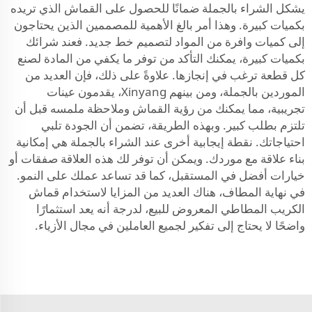
يشكل الشراء بالجملة ضمانًا للحصول على القماش الذي تريده
بكميات كبيرة. وهذا أمر بالغ الأهمية للمصممين الذين يحتاجون
إلى كميات وافرة من المواد لتصميم خط جديد. فعند شرائك
بكميات كبيرة، يمكنك التأكد من توفر ما يكفي من المادة لصنع
كل قطعة ترغب في إنجازها. علاوةً على ذلك، فإن العديد من
الموردين بالجملة، ومن بينهم Xinyang، يقدمون عينات
تجريبية، مما يمكنك من رؤية القماش وملاحظة ملمسه قبل أن
تلتزم بطلب كبير. وبهذه الطريقة، تضمن أن الجودة تلبي
احتياجاتك. نقطة إيجابية أخرى عند الشراء بالجملة هي إمكانية
بناء علاقة مع موردك. ويمكن أن توفر لك هذه العلاقة صفقات أو
خيارات أفضل في المستقبل، كما قد تساعد عملك على النمو.
في نهاية المطاف، هناك العديد من المزايا لاستخدام قماش
الكريب المطاطي المعروض للبيع، لدرجة أنه يعد استثمارًا
واضحًا لا يحتاج إلى تفكير لجميع العاملين في مجال الأزياء.