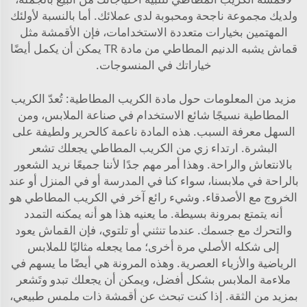
ولديك مجموعة ناجحة ومحبوبة لدى عملائك. أما بالنسبة لأولئك
المهتمين بخيارات متعددة الاستخدامات، فإن الأقمشة مثل
قماش يشبه الدنيم المطاطي من مادة TR
يمكن أن يكمل أيضًا
خياراتك في المنسوجات.
مزيد من المعلومات حول مادة الكريب المطاطية: تُعدّ الكريب
المطاطية نسيجًا شائع الاستخدام في صناعة الملابس، ومن
السهل معرفة السبب. هذه المادة ناعمة كالحرير ولطيفة على
البشرة. ارتداء زي من الكريب المطاطي يجعلك تشعر
بالانتعاش والراحة. وهذا أمر مهم جدًا لأننا جميعًا نريد الشعور
بالراحة في ملابسنا، سواء كنا في المدرسة أو في المنزل أو عند
الخروج مع الأصدقاء. وشيء رائع آخر في الكريب المطاطي هو
أنه يتمتع بمرونة بسيطة. ما يعنيه هذا هو أنه يمكنه التمدد
والتحرك مع جسمك. عندما تنثني أو تلتوي، فإن القماش يعود
إلى شكله الأصلي مرة أخرى؛ مما يجعله مثاليًا للملابس
الرياضية والأزياء العصرية. وهذه المرونة هي أيضًا ما يسهم في
ملاءمة الملابس بشكل أفضل، ويمكن أن يجعلك تبدو وتَشعر
بمزيد من الثقة. إذا كنت تبحث عن أقمشة ذات ملمس طبيعي،