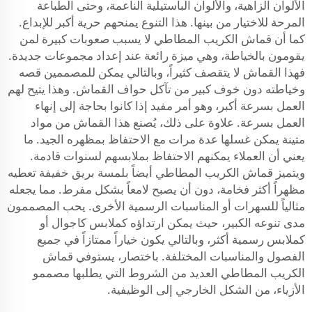
الألوان الزاهية، والألوان الباستيلية الناعمة، وحتى الطباعة
المرحة للاختيار من بينها. هذا التنوع يمنحهم حرية أكبر للإبداع.
كما أن قماش الكريب المطاطي لا يسبب صعوبات كبيرة لمن
يقومون بالخياطة، وهي ميزة رائعة عند إعداد مجموعات جديدة.
فهذا القماش لا يتقصف كثيراً، وبالتالي يمكن للمصممين قصه
وخياطته دون خوف كبير من تآكل حواف القماش. وهذا يتيح لهم
العمل بسرعة أكبر، وهو أمر مفيد إذا كانوا بحاجة إلى إنهاء
العمل بسرعة. علاوة على ذلك، يُصنع هذا القماش من مواد
متينة يمكن غسلها عدة مرات مع الاحتفاظ بمظهره الجيد. ما
يعني أن العملاء يمكنهم الاحتفاظ بملابسهم لسنوات قادمة.
ويتميز قماش الكريب المطاطي أيضاً بلمسة بريق خفيفة تعطيه
مظهراً أكثر فخامة، دون أن يصبح لامعاً بشكل مفرط. مما يجعله
مثالياً للسهرات أو المناسبات الرسمية الأخرى. يحب المصممون
مدى تنوعه الكبير، حيث يمكن ارتداؤه كملابس كاجوال أو
كملابس رسمية أكثر، وبالتالي يكون خياراً ممتازاً في جميع
الفصول والمناسبات المختلفة. باختصار، يستوفي قماش
الكريب المطاطي العديد من الشروط التي يطلبها مصممو
الأزياء، من الشكل الخارجي إلى الوظيفية.