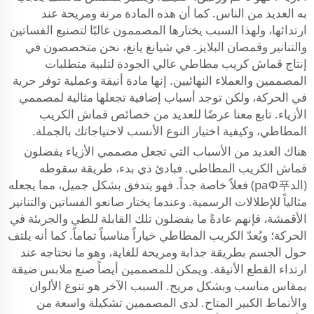
به العديد من الناس. كما أن هذه المادة مرنة ومريحة عند
ارتدائها، ولهذا السبب يختارها المصممون غالبًا لتصنيع الفساتين
والتنانير وقمصان البلايز. في شيانغ يانغ، نحن متخصصون في
إنتاج قماش كريب مطاطي عالي الجودة لتلبية متطلبات
المصممين والعملاء النهائيين. إنها مادة أنيقة وعملية توفر حرية
في الحركة، ولكن توجد أسباب إضافية تجعلها مثالية لمصممي
الأزياء. تابع معنا عرضًا للعديد من خصائص قماش الكريب
المطاطي، وكيفية اختيار النوع الأنسب لاحتياجاتك بالجملة.
هناك العديد من الأسباب التي تجعل مصممي الأزياء يفضلون
قماش الكريب المطاطي. فبادئ ذي بدء، طريقة سقوطه
(الدраФ푸) فعلاً خاصة جداً. فهو يتدفق بشكل جميل، مما يجعله
مثالياً للإطلالات الرسمية. وعندما يختار صانعو الفساتين والتنانير
الأقمشة، فإنهم عادةً ما يفضلون تلك القابلة للطي والجريئة في
الحركة؛ ويُعدّ الكريب المطاطي خياراً مناسباً تماماً. كما أنه يلتف
حول الجسم بطريقة جذابة ومريحة للغاية، وهو ما نحتاجه عند
ارتداء القطع الأنيقة. ويمكن للمصممين أيضاً صنع ملابس ضيقة
بمقاس مناسب وبشكل مريح. السبب الآخر هو تنوع الألوان
والأنماط الكبير المتاح. لدى المصممين تشكيلة واسعة من