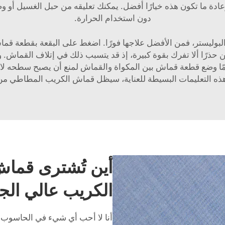
دة ما تكون هذه خيارًا أفضل. يمكنك تعليقه من حبل الغسيل أو وض
دون استخدام الحرارة.
وليستر، فمن الأفضل علاجها فورًا. اضغط على البقعة بقطعة قم
ا ألا تفرك بقوة كبيرة، إذ قد يتسبب ذلك في إتلاف القماش. وبعد 
ئمًا وضع قطعة قماش بين المكواة والقماش لمنع أن يصبح سطحه لامعً
 هذه التعليمات البسيطة للعناية، سيظل قماش الكريب المطاطي من 
أين تُشترى قماش
الكريب عالي الجو
أنا لا أحب أي شيء في الحاسوب 