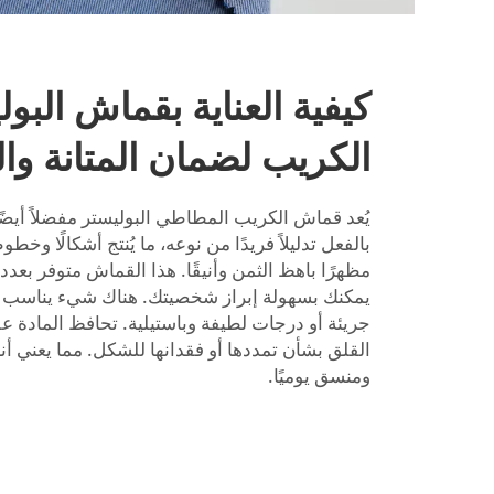
كيفية العناية بقماش الب
الكريب لضمان المتانة وا
يُعد قماش الكريب المطاطي البوليستر مفضلاً أيضًا ل
بالفعل تدليلاً فريدًا من نوعه، ما يُنتج أشكالًا وخط
مظهرًا باهظ الثمن وأنيقًا. هذا القماش متوفر بعدد 
يمكنك بسهولة إبراز شخصيتك. هناك شيء يناسب ال
جريئة أو درجات لطيفة وباستيلية. تحافظ المادة على
القلق بشأن تمددها أو فقدانها للشكل. مما يعني أن
ومنسق يوميًا.