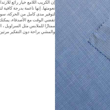
إن الكريب اللامع خيار رائع للارتد
نعومتها. إنها ناعمة بدرجة كافية 
لتوفير مدى كامل من الحركة، سواء
تقضي الوقت مع الأصدقاء، يمكنك ا
ممتازًا للملابس مثل
السراويل
، ا
والمشي براحة دون التفكير مرتين 