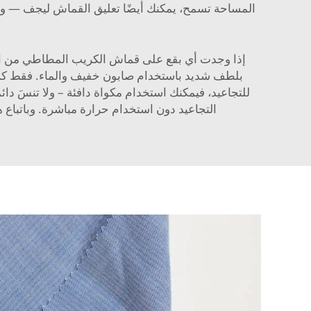
المساحة تسمح، يمكنك أيضًا تعليق القماش ليجف — وعا
إذا وجدت أي بقع على قماش الكريب المطاطي من الب
بلطف شديد باستخدام صابون خفيف والماء. فقط كن حذرً
للتجاعيد، فيمكنك استخدام مكواة دافئة – ولا تنسَ دا
التجاعيد دون استخدام حرارة مباشرة. وباتباع