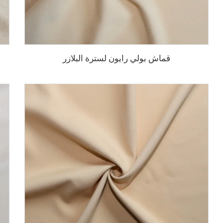
قماش بولي رايون لسترة البلازر