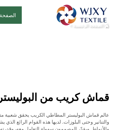
الصفحة 
الصفحة الرئيسية
>
قماش كريب من البوليستر ا
عالم قماش البوليستر المطاطي الكريب يحقق شعبية متزا
والتنانير وحتى البلوزات. لديها هذه القوام الرائع الذي 
والأنماط. ويقدّر المصممون سهولة التعامل معه، وقدرت