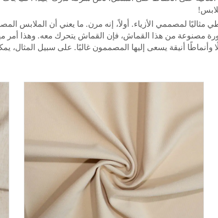
لابس!
اليًا لمصممي الأزياء. أولاً، إنه مرن. ما يعني أن الملابس المص
تنورة مصنوعة من هذا القماش، فإن القماش يتحرك معه. وهذا أمر م
شكالًا وأنماطًا أنيقة يسعى إليها المصممون غالبًا. على سبيل المث