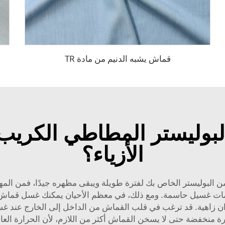
قماش يشبه الدنيم من مادة TR
بوليستر المطاطي الكريب خي
الأزياء؟
وليستر الخاص بك لفترة طويلة ويبقى مظهره جيدًا، فمن المهم الع
يمات غسيل حاسمة. ومع ذلك، في معظم الأحيان يمكنك غسل قماش ا
وان زاهية. قد ترغب في قلب القماش من الداخل إلى الخارج عند غسل
خفضة حتى لا يسخن القماش أكثر من اللازم، لأن الحرارة العالية 