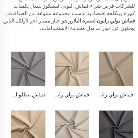
للشركات فرص شراء قماش البولي فيسكوز للبدل بكميات
كبيرة وبتكلفة اقتصادية تناسب مجموعة متنوعة من الصناعات.
قماش بولي رايون لسترة البلازر
هو خيار ممتاز آخر لأولئك الذين
يبحثون عن خيارات بدل متعددة الاستخدامات.
قماش بولي رايون مطاطي للبناطلين
قماش بولي رايون لسترة البلازر
قماش بنطلونات TR قابل للتمدد بأربعة اتجاهات