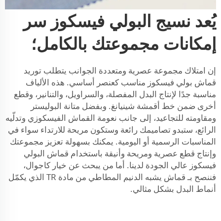
يُعد نسيج البولي فيسكوز سر
إمكانات مجموعتك بالكامل؛
إن امتلاك مجموعة عصرية ومتعددة الجوانب يتطلب توريد
قماش بولي فيسكوز مناسب كعنصر أساسي. هذه الألياف
مناسبة جدًا لإنتاج البدل المفصلة، والسراويل، والتنانير، وقطع
أخرى ضمن خط أقمشة شينيانغ. وبفضل متانة البوليستر
ومقاومته للتجاعيد، إلى جانب نعومة القماش الفيسكوزي وتدلّيه
الرائع، ستبدو تصاميمك رائعة وستكون مريحة للارتداء سواء في
المناسبات الرسمية أو اليومية. يمكنك بسهولة تعزيز مجموعتك
وإنتاج قطع عصرية ومريحة وأنيقة باستخدام قماش البولي
فيسكوز عالي الجودة لدينا. أما من يبحث عن خيار كاجوال،
فننصح بـ
قماش يشبه الدنيم المطاطي من مادة TR
الذي يكمّل
أنماط البدل بشكل مثالي.