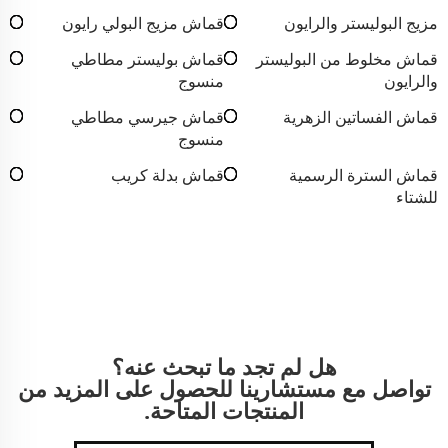
مزيج البوليستر والرايون
قماش مزيج البولي رايون
قماش مخلوط من البوليستر
قماش بوليستر مطاطي
والرايون
منسوج
قماش الفساتين الزهرية
قماش جيرسي مطاطي
منسوج
قماش السترة الرسمية
قماش بدلة كريب
للشتاء
هل لم تجد ما تبحث عنه؟
تواصل مع مستشارينا للحصول على المزيد من
المنتجات المتاحة.