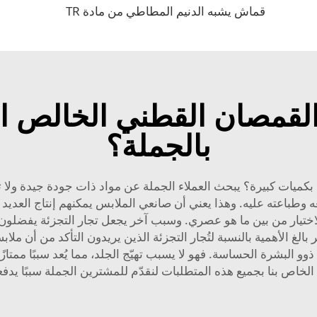
قماش يشبه الدنيم المطاطي من مادة TR
لقمصان القطني الخالص الخ
بالجملة؟
كميات كبيرة؟ يبحث العملاء الجملة عن مواد ذات جودة جيدة ولا تك
 وطباعته عليه. وهذا يعني أن صانعي الملابس يمكنهم إنتاج العديد 
اختيار من بين ما هو عصري. وسبب آخر يجعل تجار التجزئة يفضلون 
لغ الأهمية بالنسبة لتُجار التجزئة الذين يريدون التأكد من أن ملا
و البشرة الحساسة. فهو لا يسبب تهيّج الجلد، مما يُعد سببًا ممتا
خاص بنا بجميع هذه المتطلبات لنقدّم للمشترين الجملة سببًا يدفعه