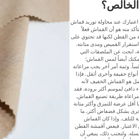
الخالص؟
اعتبارك عند محاولة توريد قماش
كد منه هو أن القماش فعلاً
ة من القطن لكنها قد تحتوي على
استقرار القميص ومدى متانته.
ذا كان القماش قطناً بنسبة 100 بالمئة، ابحث عن الملصقات التي
طن". يمكنك أيضاً لمس القماش؛
اً. وثمة أمر آخر يجب مراعاته
واع خفيفة وأخرى أثقل. فإذا
ل هو القماش الخفيف لأنه
 دافئ لموسم أكثر برودة، فقد
ًا مراعاة طريقة تصنيع القماش.
أقل عرضة للتمزق وأكثر متانة
 أخرى بشكل فضفاض أكثر، ما
ة للتلف. وإذا كان القماش
 الاعتبار. فبعض أقمشة القطن
غسله. ولتجنب ذلك، ينبغي أن