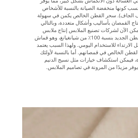
ن غسلها في الغسالة دون الانكماش بشكل كبير، مما يوفر
ُحسب كونها منخفضة الصيانة بالنسبة للأشخاص
يف الجاف). سحر القطن الخالص يكمن في سهولة
تاج القمصان بأساليب وأشكال متعددة، وبالتالي
مكن الآن لشركات تصنيع الملابس إنتاج ملابس
عالية الجودة باستخدام قماش القطن الجديد بنسبة 100٪ من شيانغيانغ، وهو قماش
الارتداء للاستخدام اليومي. ولهذا السبب يعتمد
 القطن الخالص في قمصانهم. أما بالنسبة لأولئك
رة، فيمكن استكشاف خيارات مثل
نسيج الدنيم
وفر مزيدًا من المرونة في تصاميم الملابس.