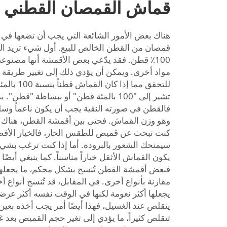
قماش القمصان القطني 
هناك بعض الأمور الشائعة التي يجب أن تضعها في 
قمصان من القطن الخالص للبيع. أول شيء تريد التأ
100٪ قطن. فقد يدّعي بعض الأقمشة أنها مصنوع
مواد أخرى. ويمكن أن يؤدي ذلك إلى تغيير طريقة 
للتحقق مما إ
تشير إلى "100 بالمئة قطن" أو ببساطة "ق
فالقطن في صورته النقية يجب أن يكون ناعماً وسلس
وهو وزن القماش. فحتى بين أقمشة القطن، هناك أن
كنت تبحث عن قميص للطقس الحار، فالخيار الأفض
سيمنحك الشعور بالبرودة. أما إذا كنت ترغب بشيء
يكون القماش الأثقل خياراً مناسباً. كما ينبغي أيض
فبعض أقمشة القطن تُنسج بشكل محكم، ما يجعلها 
مقارنة بأنواع أخرى. في المقابل، قد تُنسج أنواع
يجعلها أكثر نعومة لكنها في الوقت نفسه أكثر عرض
يتقلص عند الغسيل، فهذا أيضًا أمر يجب أخذه بعين
تتقلص كثيراً، ما يؤدي إلى تغير حجم القميص بعد 