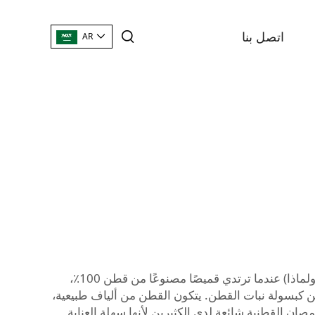
اتصل بنا
AR
يحب الكثير من الناس قماش القمصان القطني النقي الجيد. السيليكون ناعم ومريح، ولا يسبب تهيجًا للجلد. ما تحصل عليه (ولماذا) عندما ترتدي قميصًا مصنوعًا من قطن 100٪،
من كبسولة نبات القطن. يتكون القطن من ألياف طبيعية،
قمصان القطنية شائعة لدى الكثيرين لأنها سهلة العناية