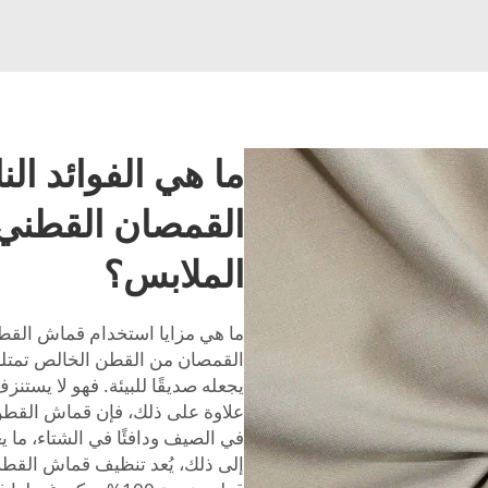
ما هي الفوائد ا
القمصان القطني 
الملابس؟
ما هي مزايا استخدام قماش القط
القمصان من القطن الخالص تمتلك ا
يجعله صديقًا للبيئة. فهو لا يستن
علاوة على ذلك، فإن قماش القطن ال
في الصيف ودافئًا في الشتاء، ما 
إلى ذلك، يُعد تنظيف قماش القطن