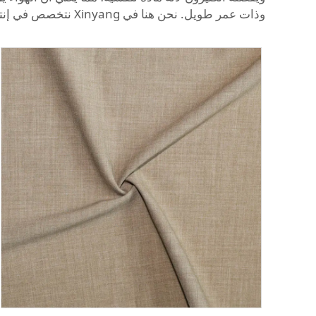
وذات عمر طويل. نحن هنا في Xinyang نتخصص في إنتاج مواد قمصان قطنية عالية الجودة بنسبة 100٪ لتلبية احتياجاتك.