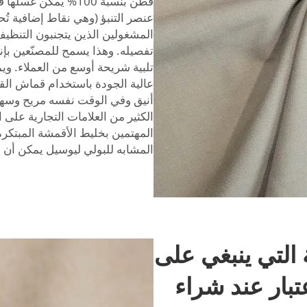
قطن بنسبة 100% يمك
عنصر التنبؤ (وهي نقاط إضافية ت
المشغولين الذين يتجنبون التنظ
تفصيله. وهذا يسمح للمصنّعين بإن
تلبية شريحة أوسع من العملاء. وي
أنيق وفي الوقت نفسه مريح وسهل 
الكثير من العلامات التجارية على
المهتمين بخليط الأقمشة المبتك
المشابه للبولي ليوسيل
يمكن أن ي
التي ينبغي على
تبار عند شراء