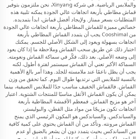
والملابس الرياضية. في شركة Xinyang، نحن ملتزمون بتوفير
قماش مطاطي بأربعة اتجاهات عالي الجودة يمكنه تلبية هذه
المتطلبات بسعر ممتاز. ولإيجاد أفضل قماش، ابدأ بتمديده.
خصائص مميزة للقماش المطاطي بأربعة اتجاهات عالي الجودة
من Cooshimal يجب أن يتمدد القماش المطاطي بأربعة
اتجاهات بسهولة ويعود إلى الشكل الأصلي للجسم. يمكنك
اختبار ذلك عن طريق سحب القماش وملاحظة ما إذا كان يعود
إلى وضعه الأصلي. بعد ذلك، فكّر في سماكة القماش ونعومته.
السماكة الأكبر تعني أن القماش سيستمر لفترة أطول، لكنه
يجب أن يظل ناعمًا عند ملامسته للجلد. وهذا أمر بالغ الأهمية
بالنسبة للملابس التي نرتديها طوال اليوم. كما تحقق من وزن
القماش. فالقماش الخفيف مناسب جدًا للملابس الصيفية، بينما
يمكن أن يكون القماش الأثقل مناسبًا للمنتجات الشتوية. اعتبار
آخر هو مزيج القماش. فمعظم الأقمشة المطاطية بأربعة
اتجاهات تكون مزيجًا من مواد مثل القطن، والبوليستر،
والسباندكس. والسباندكس هو المكون الرئيسي الذي يمنح
القماش مرونته. وتأكد من أن القماش يحتوي على كمية كافية
من السباندكس بحيث يتمدد دون أن يشعر بالضيق أو عدم
الراحة، ولكن دون أن يكون كثيرًا لدرجة أن القماش يصبح