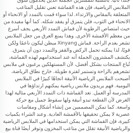
الملابس الرياضية، فإن هذه القماشة تعني تقليل المتاعب
المتعلقة بالمقاس والارتداء. لذا سواء قمت بالتمدد أو الانحناء أو
الانحناء في الثوب، فلن يتمزق أو يفقد شكله. كما أنها مفيدة من
حيث امتصاص الرطوبة لأن قماش التمدد الأربعي يجف أسرع
من معظم الأقمشة الأخرى. وهذا يمنع العرق من جعل الملابس
تشعر بعدم الراحة. قماش Xinyang مبطن ليكون ناعمًا ولكن
قويًا، لذا يمكنه تحمل الركض والقفز والتمدد دون أن يتمزق.
يكتشف المشترون الجملة أنه عند استخدامهم لهذه القماشة،
تُباع المنتجات بشكل أفضل، لأن المستهلكين يرغبون في ملابس
تشعرهم بالراحة وتستمر لفترة طويلة. خارج نطاق الرياضة،
أصبحت الملابس الرياضية الأنيقة اتجاهًا كبيرًا في الملابس
اليومية. فهم يريدون ملابس رياضية يمكنهم ارتداؤها في
المدرسة أو العمل. تعد القماشة ذات التمدد الأربعي مثالية لهذا
الغرض لأن القطعة تبدو أنيقة ولها سقوط جميل مع حركة
واسعة. كما تمكن المصممين من إنشاء أشكال ومقاسات
عصرية لا يمكن تحقيقها بالأقمشة العادية. وعند الشراء بكميات
كبيرة، فإن القماشة التي يمكن استخدامها في الملابس الرياضية
والرياضية الأنيقة تقلل من متاعب المخزون وتوفر أيضًا قناة بيع