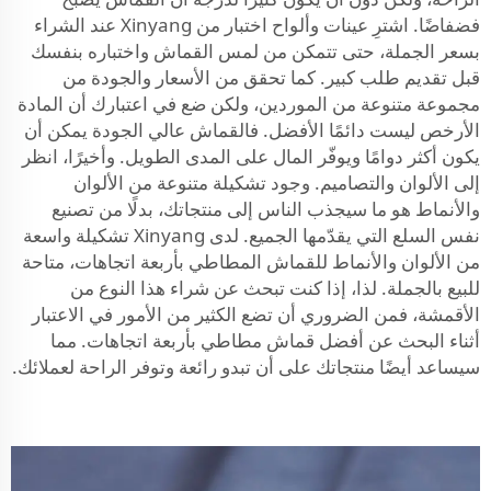
فضفاضًا. اشترِ عينات وألواح اختبار من Xinyang عند الشراء
بسعر الجملة، حتى تتمكن من لمس القماش واختباره بنفسك
قبل تقديم طلب كبير. كما تحقق من الأسعار والجودة من
مجموعة متنوعة من الموردين، ولكن ضع في اعتبارك أن المادة
الأرخص ليست دائمًا الأفضل. فالقماش عالي الجودة يمكن أن
يكون أكثر دوامًا ويوفّر المال على المدى الطويل. وأخيرًا، انظر
إلى الألوان والتصاميم. وجود تشكيلة متنوعة من الألوان
والأنماط هو ما سيجذب الناس إلى منتجاتك، بدلًا من تصنيع
نفس السلع التي يقدّمها الجميع. لدى Xinyang تشكيلة واسعة
من الألوان والأنماط للقماش المطاطي بأربعة اتجاهات، متاحة
للبيع بالجملة. لذا، إذا كنت تبحث عن شراء هذا النوع من
الأقمشة، فمن الضروري أن تضع الكثير من الأمور في الاعتبار
أثناء البحث عن أفضل قماش مطاطي بأربعة اتجاهات. مما
سيساعد أيضًا منتجاتك على أن تبدو رائعة وتوفر الراحة لعملائك.