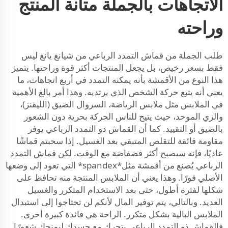
الاتجاهات بالجملة متانة المنتج
وراحته
طلب الجملة من قماش التمدد الرباعي من شيانغ يانغ ليس
فقط بسعر رخيص، بل يجعل المنتجات أكثر قوة وراحتها. يتميز
هذا النوع من الأقمشة بأنه يمكنه التمدد في أربع اتجاهات، ما
يعني أنه يتبع حركة الشخص الذي يرتديه. وهذا أمر بالغ الأهمية
في الملابس مثل ملابس الرياضة، السروال الضيق (الليقنز)،
والزي الموحد، حيث يتيح للناس الحركة بحرية دون الشعور
بالضيق أو التقييد. كما أن القماش ذو التمدد الرباعي يوفر
مقاومة فائقة للتقلص المتبقي بعد الغسيل. إذا سحبتم قماشًا
عاديًا، فإنه سيصبح أكثر فضفاضة مع الوقت. لكن قماش التمدد
الرباعي يُصنع من أقمشة مثل*spandex* التي تعود إلى وضعها
الأصلي فورًا. وهذا يعني أن الملابس المنتجة منه تحافظ على
شكلها لفترة أطول، حتى بعد الاستخدام المتكرر والغسيل
العديد. وبالتالي، يتم توفير المال لأنكم لن تحتاجوا إلى استبدال
الملابس البالية بشكل متكرر. الراحة هي فائدة كبيرة أخرى.
فالقماش ذو التمدد الرباعي يتحرك مع جسدك ليمنحك شعورًا