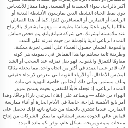
أكبر بالراحة، سواء الجسدية أو النفسية. وهذا ممتاز للأشخاص
ذوي نمط الحياة النشط، الذين يمارسون الأنشطة البدنية أو
الرياضة أو التمارين أو المسافرين كثيرًا. كما أن هذا القماش
غالبًا ما يكون ناعمًا وسلسًا بطبيعته — وهو ما يشعرك بالارتياح
عند ملامسته لبشرتك. في شركة شيانغ يانغ، يتم فحص قماش
التمدد الرباعي لدينا بالجملة من حيث قدرته على التمدد
والنعومة، لضمان حصول العملاء على أفضل تجربة ممكنة.
وطريقة ثانية يساهم بها هذا القماش في ديمومته هي كونه
مقاومًا للتمزق والثقوب. فهو يقل تمزقه عند السحب أو الشد
لأنه قادر على التمدد في أكثر من اتجاه واحد. مما يجعله مثاليًا
لملابس الأطفال، أو للأزياء القوية التي تتعرض لارتداء حقيقي
وتلف مستمر. ويأتي ذلك أيضًا من خاصية التهوية في مادة
التمدد الرباعي، إذ تجعله قابلًا للتنفس، بحيث يسمح بمرور
الهواء من خلاله — ويساعد على إبقاء المرتدي باردًا وجافًا. وهذا
أمر بالغ الأهمية للراحة، خاصةً في الأيام الحارة أو أثناء ممارسة
التمارين. عندما تشتري بالجملة من شيانغ يانغ، فإنك تحصل على
قماش عالي الجودة بسعر استثنائي، ما يمكن الشركات من إنتاج
منتجات متينة ومريحة. بشكل عام، توفر لكم مادة التمدد