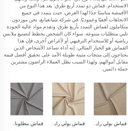
الاستخدام. قماش ذو تمدد أربع طرق: يعد هذا النوع من
الأقمشة مناسبًا جدًا لهذا الغرض، حيث يتمدد في جميع
الاتجاهات أفقيًا وعموديًا. في شركة شيانغيانغ، نحن موردون
متكاملون لقماش التمدد بأربع طرق، ونقدم مواد عالية الجودة
تلبي متطلبات متنوعة. سواء كان الشخص يخطط لتصنيع ملابس
رياضية أو للاستخدام الترفيهي أو لأغراض أخرى، فإن هذا
القماش هو الخيار المثالي. إنه أداة تساعد الأشخاص الذين
يحتاجون إلى منتجات متينة طويلة الأمد على تحقيق أفضل قيمة
مقابل أموالهم، ولهذا السبب يظل العملاء الراضون مشترين
جملة دائمين.
قماش بولي رايون مطاطي للبناطلين
قماش بولي رايون لسترة البلازر
قماش بنطلونات TR قابل للتمدد بأربعة اتجاهات