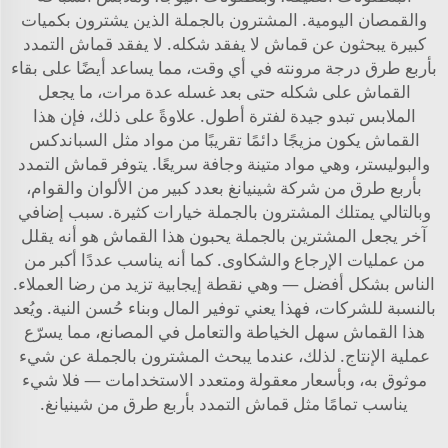
والقمصان اليومية. المشترون بالجملة الذين يشترون بكميات
كبيرة يبحثون عن قماش لا يفقد شكله. لا يفقد قماش التمدد
بأربع طرق درجة مرونته في أي وقت، مما يساعد أيضًا على بقاء
القماش على شكله حتى بعد غسله عدة مرات، ما يجعل
الملابس تبدو جيدة لفترة أطول. علاوةً على ذلك، فإن هذا
القماش يكون مزيجًا دائمًا تقريبًا من مواد مثل السباندكس
والبوليستر، وهي مواد متينة وجافة سريعًا. يتوفر قماش التمدد
بأربع طرق من شركة شينيانغ بعدد كبير من الألوان والقوام،
وبالتالي يمتلك المشترون بالجملة خيارات كثيرة. سبب إضافي
آخر يجعل المشترين بالجملة يحبون هذا القماش هو أنه يقلل
من عمليات الإرجاع والشكاوى. كما أنه يناسب عددًا أكبر من
الناس بشكل أفضل — وهي نقطة إيجابية تزيد من رضا العملاء.
بالنسبة للشركات، فهذا يعني توفير المال وبناء حُسن النية. ويُعد
هذا القماش سهل الخياطة والتعامل في المصانع، مما يسرّع
عملية الإنتاج. لذلك، عندما يبحث المشترون بالجملة عن شيء
موثوق به، وبأسعار معقولة ومتعدد الاستخدامات — فلا شيء
يناسب تمامًا مثل قماش التمدد بأربع طرق من شينيانغ.